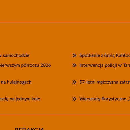
e w samochodzie
Spotkanie z Anną Kańtoc
pierwszym półroczu 2026
Interwencja policji w T
 na hulajnogach
57-letni mężczyzna zatrz
jazdę na jednym kole
Warsztaty florystyczne 