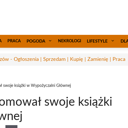
A
PRACA
POGODA
NEKROLOGI
LIFESTYLE
DL
zów - Ogłoszenia | Sprzedam | Kupię | Zamienię | Praca
 swoje książki w Wypożyczalni Głównej
omował swoje książki
wnej