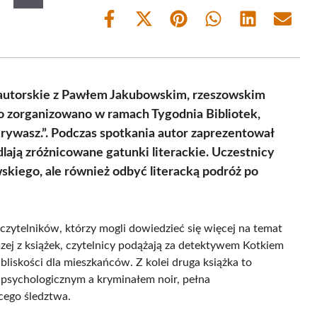
Share
Share
Share
Share
Share
Share
on
on
on
on
on
on
Facebook
X
Pinterest
WhatsApp
LinkedIn
Email
(Twitter)
autorskie z Pawłem Jakubowskim, rzeszowskim
to zorganizowano w ramach Tygodnia Bibliotek,
krywasz.”. Podczas spotkania autor zaprezentował
lają zróżnicowane gatunki literackie. Uczestnicy
skiego, ale również odbyć literacką podróż po
zytelników, którzy mogli dowiedzieć się więcej na temat
szej z książek, czytelnicy podążają za detektywem Kotkiem
bliskości dla mieszkańców. Z kolei druga książka to
 psychologicznym a kryminałem noir, pełna
cego śledztwa.