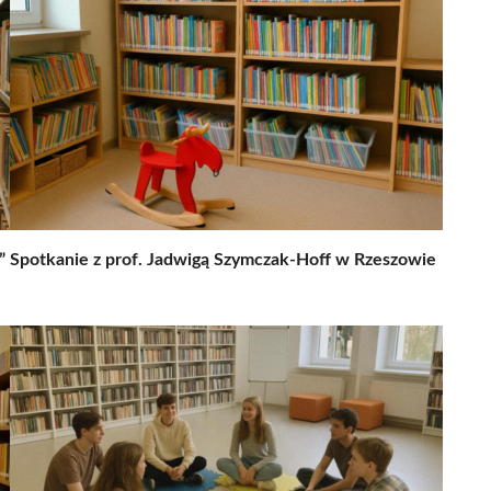
”
Spotkanie z prof. Jadwigą Szymczak-Hoff w Rzeszowie