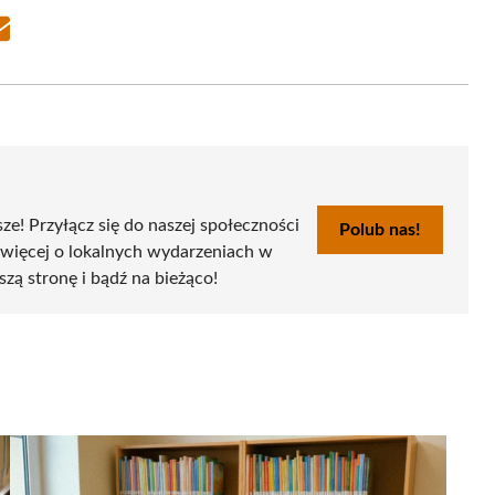
Share
on
Email
sze! Przyłącz się do naszej społeczności
Polub nas!
 więcej o lokalnych wydarzeniach w
szą stronę i bądź na bieżąco!