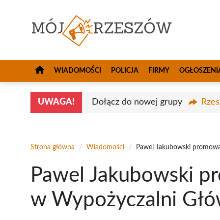
Przejdź
do
treści
WIADOMOŚCI
POLICJA
FIRMY
OGŁOSZENI
UWAGA!
Dołącz do nowej grupy
Rzes
Strona główna
/
Wiadomości
/
Pawel Jakubowski promował
Pawel Jakubowski pr
w Wypożyczalni Głó