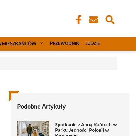
A MIESZKAŃCÓW
PRZEWODNIK
LUDZIE
Podobne Artykuły
Spotkanie z Anną Kańtoch w
Parku Jedności Polonii w
Rzeszowie