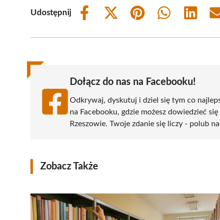
Udostępnij
Share
Share
Share
Share
Share
on
on
on
on
on
Facebook
X
Pinterest
WhatsApp
LinkedIn
(Twitter)
Dołącz do nas na Facebooku!
Odkrywaj, dyskutuj i dziel się tym co najlep
na Facebooku, gdzie możesz dowiedzieć się
Rzeszowie. Twoje zdanie się liczy - polub na
Zobacz Także