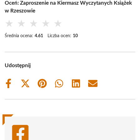
Oceń: Zaproszenie na Kiermasz Wyczytanych Książek
w Rzeszowie
★
★
★
★
★
Średnia ocena:
4.61
Liczba ocen:
10
Udostępnij
Share
Share
Share
Share
Share
Share
on
on
on
on
on
on
Facebook
X
Pinterest
WhatsApp
LinkedIn
Email
(Twitter)