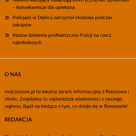
Nieletni kierujący hulajnogą elektryczną bez uprawnień
– konsekwencje dla opiekuna
Policjant w Dębicy zatrzymał złodzieja podczas
zakupów
Ważne działania profilaktyczne Policji na rzecz
najmłodszych
O NAS
mojrzeszow.pl to lokalny serwis informacyjny z Rzeszowa i
okolic. Znajdziesz tu najświeższe wiadomości z naszego
regionu. Bądź na bieżąco z tym, co dzieje się w Rzeszowie!
REDAKCJA