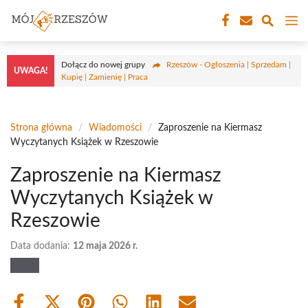
Przejdź
M
do
treści
Dołącz do nowej grupy
Rzeszów - Ogłoszenia | Sprzedam |
UWAGA!
Kupię | Zamienię | Praca
Strona główna
/
Wiadomości
/
Zaproszenie na Kiermasz
Wyczytanych Książek w Rzeszowie
Zaproszenie na Kiermasz
Wyczytanych Książek w
Rzeszowie
Data dodania:
12 maja 2026 r.
Share
Share
Share
Share
Share
Share