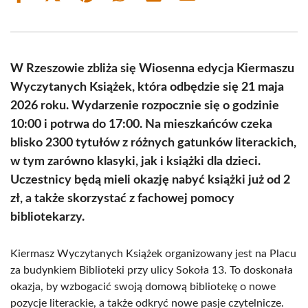
on
on
on
on
on
on
Facebook
X
Pinterest
WhatsApp
LinkedIn
Email
(Twitter)
W Rzeszowie zbliża się Wiosenna edycja Kiermaszu
Wyczytanych Książek, która odbędzie się 21 maja
2026 roku. Wydarzenie rozpocznie się o godzinie
10:00 i potrwa do 17:00. Na mieszkańców czeka
blisko 2300 tytułów z różnych gatunków literackich,
w tym zarówno klasyki, jak i książki dla dzieci.
Uczestnicy będą mieli okazję nabyć książki już od 2
zł, a także skorzystać z fachowej pomocy
bibliotekarzy.
Kiermasz Wyczytanych Książek organizowany jest na Placu
za budynkiem Biblioteki przy ulicy Sokoła 13. To doskonała
okazja, by wzbogacić swoją domową bibliotekę o nowe
pozycje literackie, a także odkryć nowe pasje czytelnicze.