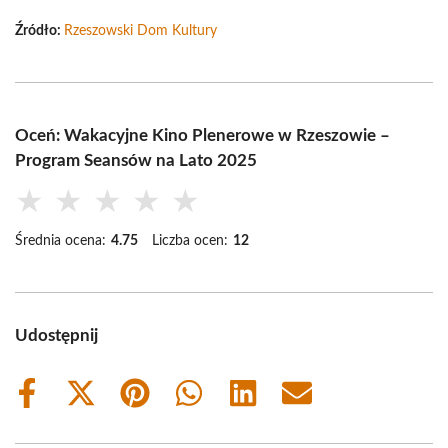
Źródło:
Rzeszowski Dom Kultury
Oceń: Wakacyjne Kino Plenerowe w Rzeszowie –
Program Seansów na Lato 2025
★
★
★
★
★
Średnia ocena:
4.75
Liczba ocen:
12
Udostępnij
Share
Share
Share
Share
Share
Share
on
on
on
on
on
on
Facebook
X
Pinterest
WhatsApp
LinkedIn
Email
(Twitter)