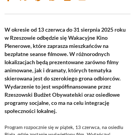
on
on
on
on
on
on
Facebook
X
Pinterest
WhatsApp
LinkedIn
Email
(Twitter)
W okresie od 13 czerwca do 31 sierpnia 2025 roku
w Rzeszowie odbędzie się Wakacyjne Kino
Plenerowe, które zaprasza mieszkańców na
bezpłatne seanse filmowe. W różnorodnych
lokalizacjach będą prezentowane zarówno filmy
animowane, jak i dramaty, których tematyka
skierowana jest do szerokiego grona odbiorców.
Wydarzenie to jest współfinansowane przez
Rzeszowski Budżet Obywatelski oraz osiedlowe
programy socjalne, co ma na celu integrację
społeczności lokalnej.
Program rozpocznie się w piątek, 13 czerwca, na osiedlu
Biała, gdzie zostanie wyświetlony film „Wytańczyć