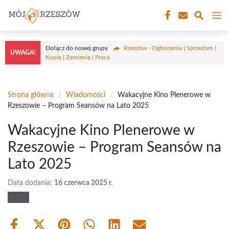
Przejdź
M
do
treści
Dołącz do nowej grupy
Rzeszów - Ogłoszenia | Sprzedam |
UWAGA!
Kupię | Zamienię | Praca
Strona główna
/
Wiadomości
/
Wakacyjne Kino Plenerowe w
Rzeszowie – Program Seansów na Lato 2025
Wakacyjne Kino Plenerowe w
Rzeszowie – Program Seansów na
Lato 2025
Data dodania:
16 czerwca 2025 r.
Share
Share
Share
Share
Share
Share