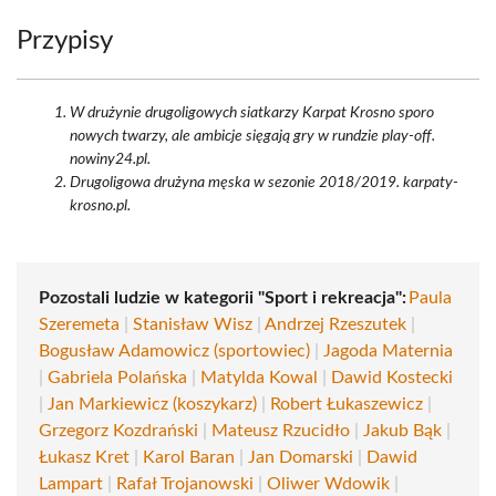
Przypisy
W drużynie drugoligowych siatkarzy Karpat Krosno sporo
nowych twarzy, ale ambicje sięgają gry w rundzie play-off.
nowiny24.pl.
Drugoligowa drużyna męska w sezonie 2018/2019. karpaty-
krosno.pl.
Pozostali ludzie w kategorii "Sport i rekreacja":
Paula
Szeremeta
|
Stanisław Wisz
|
Andrzej Rzeszutek
|
Bogusław Adamowicz (sportowiec)
|
Jagoda Maternia
|
Gabriela Polańska
|
Matylda Kowal
|
Dawid Kostecki
|
Jan Markiewicz (koszykarz)
|
Robert Łukaszewicz
|
Grzegorz Kozdrański
|
Mateusz Rzucidło
|
Jakub Bąk
|
Łukasz Kret
|
Karol Baran
|
Jan Domarski
|
Dawid
Lampart
|
Rafał Trojanowski
|
Oliwer Wdowik
|