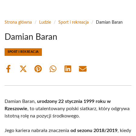
Strona główna
/
Ludzie
/
Sport i rekreacja
/
Damian Baran
Damian Baran
SPORT I REKREACJA
Share
Share
Share
Share
Share
Share
on
on
on
on
on
on
Facebook
X
Pinterest
WhatsApp
LinkedIn
Email
(Twitter)
Damian Baran,
urodzony 22 stycznia 1999 roku w
Rzeszowie
, to utalentowany polski siatkarz, który odgrywa
istotną rolę na pozycji środkowego.
Jego kariera nabrała znaczenia
od sezonu 2018/2019
, kiedy