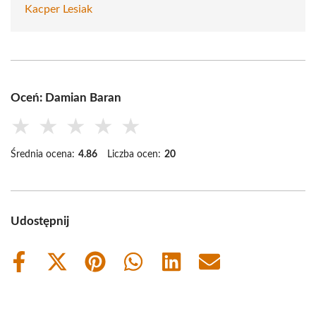
Kacper Lesiak
Oceń: Damian Baran
★
★
★
★
★
Średnia ocena:
4.86
Liczba ocen:
20
Udostępnij
Share
Share
Share
Share
Share
Share
on
on
on
on
on
on
Facebook
X
Pinterest
WhatsApp
LinkedIn
Email
(Twitter)