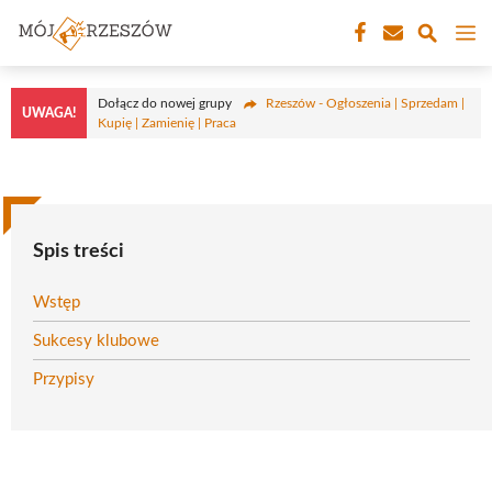
Przejdź
M
do
treści
Dołącz do nowej grupy
Rzeszów - Ogłoszenia | Sprzedam |
UWAGA!
Kupię | Zamienię | Praca
Spis treści
Wstęp
Sukcesy klubowe
Przypisy