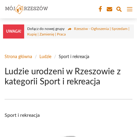
Przejdź
M
do
treści
Dołącz do nowej grupy
Rzeszów - Ogłoszenia | Sprzedam |
UWAGA!
Kupię | Zamienię | Praca
Strona główna
/
Ludzie
/
Sport i rekreacja
Ludzie urodzeni w Rzeszowie z
kategorii Sport i rekreacja
Sport i rekreacja