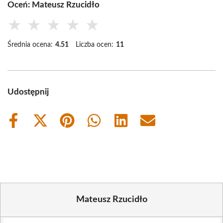
Oceń: Mateusz Rzucidło
★
★
★
★
★
Średnia ocena:
4.51
Liczba ocen:
11
Udostępnij
Share
Share
Share
Share
Share
Share
on
on
on
on
on
on
Facebook
X
Pinterest
WhatsApp
LinkedIn
Email
(Twitter)
Mateusz Rzucidło