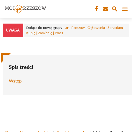
Przejdź
M
do
treści
Dołącz do nowej grupy
Rzeszów - Ogłoszenia | Sprzedam |
UWAGA!
Kupię | Zamienię | Praca
Spis treści
Wstęp