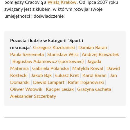
pomiędzy Cracovią a
Wisłą Kraków
. Od lipca 2007 roku
związany jest z klubem, w którym rozwijał swoje
umiejętności i doświadczenie.
Pozostali ludzie w kategorii "Sport i
rekreacja":
Grzegorz Kozdrański
|
Damian Baran
|
Paula Szeremeta
|
Stanisław Wisz
|
Andrzej Rzeszutek
|
Bogusław Adamowicz (sportowiec)
|
Jagoda
Maternia
|
Gabriela Polańska
|
Matylda Kowal
|
Dawid
Kostecki
|
Jakub Bąk
|
Łukasz Kret
|
Karol Baran
|
Jan
Domarski
|
Dawid Lampart
|
Rafał Trojanowski
|
Oliwer Wdowik
|
Kacper Lesiak
|
Grażyna Łacheta
|
Aleksander Szczerbaty