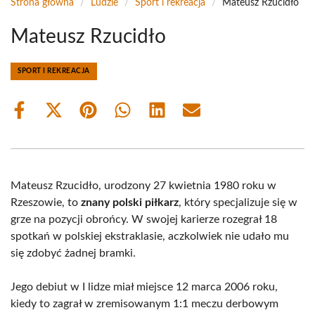
Strona główna
/
Ludzie
/
Sport i rekreacja
/
Mateusz Rzucidło
Mateusz Rzucidło
SPORT I REKREACJA
Share
Share
Share
Share
Share
Share
on
on
on
on
on
on
Facebook
X
Pinterest
WhatsApp
LinkedIn
Email
(Twitter)
Mateusz Rzucidło, urodzony 27 kwietnia 1980 roku w
Rzeszowie, to
znany polski piłkarz
, który specjalizuje się w
grze na pozycji obrońcy. W swojej karierze rozegrał 18
spotkań w polskiej ekstraklasie, aczkolwiek nie udało mu
się zdobyć żadnej bramki.
Jego debiut w I lidze miał miejsce 12 marca 2006 roku,
kiedy to zagrał w zremisowanym 1:1 meczu derbowym