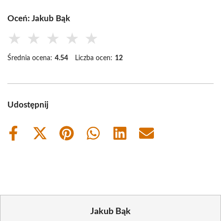
Oceń: Jakub Bąk
★
★
★
★
★
Średnia ocena:
4.54
Liczba ocen:
12
Udostępnij
Share
Share
Share
Share
Share
Share
on
on
on
on
on
on
Facebook
X
Pinterest
WhatsApp
LinkedIn
Email
(Twitter)
Jakub Bąk