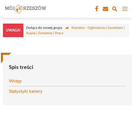
Przejdź
M
do
treści
Dołącz do nowej grupy
Rzeszów - Ogłoszenia | Sprzedam |
UWAGA!
Kupię | Zamienię | Praca
Spis treści
Wstęp
Statystyki kariery