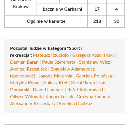
Kraków
Łącznie w Garbarni
17
4
Ogólnie w karierze
218
30
Pozostali ludzie w kategorii "Sport i
rekreacja":
Mateusz Rzucidło
|
Grzegorz Kozdrański
|
Damian Baran
|
Paula Szeremeta
|
Stanisław Wisz
|
Andrzej Rzeszutek
|
Bogusław Adamowicz
(sportowiec)
|
Jagoda Maternia
|
Gabriela Polańska
|
Matylda Kowal
|
Łukasz Kret
|
Karol Baran
|
Jan
Domarski
|
Dawid Lampart
|
Rafał Trojanowski
|
Oliwer Wdowik
|
Kacper Lesiak
|
Grażyna Łacheta
|
Aleksander Szczerbaty
|
Ewelina Dązbłaż