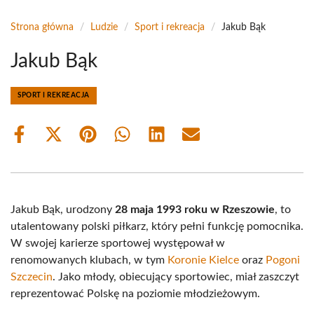
Strona główna
/
Ludzie
/
Sport i rekreacja
/
Jakub Bąk
Jakub Bąk
SPORT I REKREACJA
Share
Share
Share
Share
Share
Share
on
on
on
on
on
on
Facebook
X
Pinterest
WhatsApp
LinkedIn
Email
(Twitter)
Jakub Bąk, urodzony
28 maja 1993 roku w Rzeszowie
, to
utalentowany polski piłkarz, który pełni funkcję pomocnika.
W swojej karierze sportowej występował w
renomowanych klubach, w tym
Koronie Kielce
oraz
Pogoni
Szczecin
. Jako młody, obiecujący sportowiec, miał zaszczyt
reprezentować Polskę na poziomie młodzieżowym.