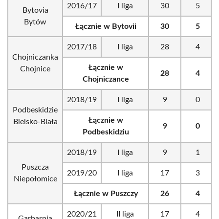
2016/17
I liga
30
5
Bytovia
Bytów
Łącznie w Bytovii
30
5
2017/18
I liga
28
4
Chojniczanka
Łącznie w
Chojnice
28
4
Chojniczance
2018/19
I liga
9
0
Podbeskidzie
Łącznie w
Bielsko-Biała
9
0
Podbeskidziu
2018/19
I liga
9
1
Puszcza
2019/20
I liga
17
3
Niepołomice
Łącznie w Puszczy
26
4
2020/21
II liga
17
4
Garbarnia