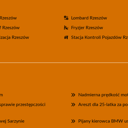
 Rzeszów
Lombard Rzeszów
f Rzeszów
Fryzjer Rzeszów
zacja Rzeszów
Stacja Kontroli Pojazdów R
em
Nadmierna prędkość moto
sprawie przestępczości
Areszt dla 25-latka za p
owej Sarzynie
Pijany kierowca BMW usz