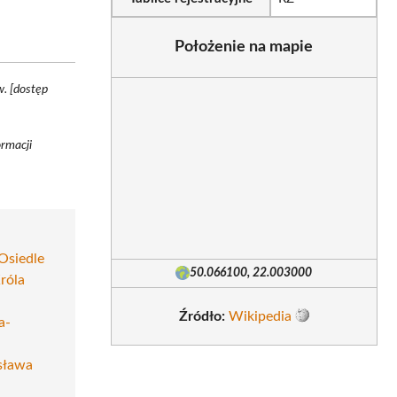
Położenie na mapie
w. [dostęp
rmacji
Osiedle
50.066100, 22.003000
róla
|
Źródło:
Wikipedia
a-
sława