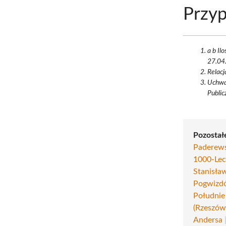
Przyp
a b Il
27.04.
Relacj
Uchwał
Public
Pozostałe
Paderews
1000-Lec
Stanisła
Pogwizd
Południe
(Rzeszów
Andersa