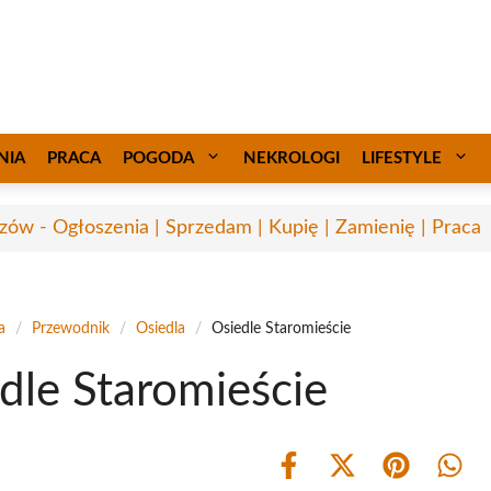
NIA
PRACA
POGODA
NEKROLOGI
LIFESTYLE
zów - Ogłoszenia | Sprzedam | Kupię | Zamienię | Praca
a
/
Przewodnik
/
Osiedla
/
Osiedle Staromieście
dle Staromieście
Share
Share
Share
Shar
on
on
on
on