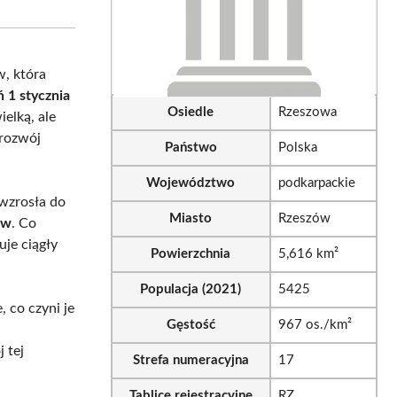
sApp
LinkedIn
Email
w, która
ń 1 stycznia
Osiedle
Rzeszowa
elką, ale
 rozwój
Państwo
Polska
Województwo
podkarpackie
 wzrosła do
Miasto
Rzeszów
ów
. Co
uje ciągły
Powierzchnia
5,616 km²
Populacja (2021)
5425
, co czyni je
Gęstość
967 os./km²
 tej
Strefa numeracyjna
17
Tablice rejestracyjne
RZ