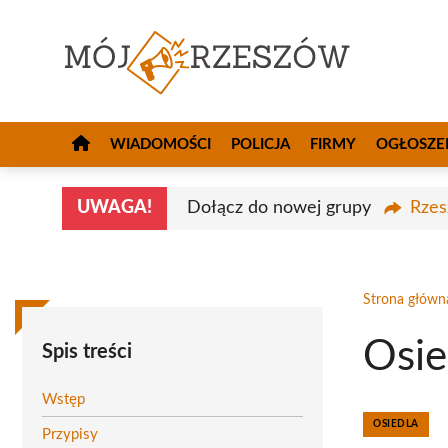
Przejdź
do
treści
WIADOMOŚCI
POLICJA
FIRMY
OGŁOSZE
UWAGA!
Dołącz do nowej grupy
Rzes
Strona główn
Osie
Spis treści
Wstęp
OSIEDLA
Przypisy