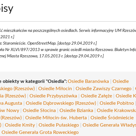
isy
ość mieszkańców na poszczególnych osiedlach. Serwis informacyjny UM Rzeszó
2021 r.]
a: Staromieście. OpenStreetMap. [dostęp 29.04.2019 r.]
a Nr XLVI/897/2013 w sprawie granic osiedli miasta Rzeszowa. Biuletyn Info
znej Miasta Rzeszowa, 17.05.2013 r. [dostęp 29.04.2019 r.]
 obiekty w kategorii "Osiedla":
Osiedle Baranówka
|
Osiedle
kiego (Rzeszów)
|
Osiedle Miłocin
|
Osiedle Zawiszy Czarnego
|
ia (Rzeszów)
|
Osiedle Przybyszówka
|
Osiedle Załęże
|
Osiedle K
wa Augusta
|
Osiedle Dąbrowskiego (Rzeszów)
|
Osiedle Pobitno
ów Nowy
|
Osiedle Słocina
|
Osiedle Bzianka
|
Osiedle Krakowsk
 (Rzeszów)
|
Osiedle Miłocin-św. Huberta
|
Osiedle Śródmieście
)
|
Osiedle Kmity
|
Osiedle Pułaskiego
|
Osiedle Generała Włady
|
Osiedle Generała Grota Roweckiego