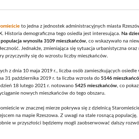
Facebook
X
Pinterest
What
(Twitter)
romieście
to jedna z jednostek administracyjnych miasta Rzeszó
. Historia demograficzna tego osiedla jest interesująca.
Na dzie
o populacja wynosiła 3109 mieszkańców
, co wskazywało na niewi
łeczność. Jednakże, zmieniająca się sytuacja urbanistyczna oraz
ury przyczyniły się do wzrostu liczby mieszkańców.
ch z dnia 10 maja 2019 r., liczba osób zamieszkujących osiedle
 na 31 października 2019 r. ta liczba wzrosła do
5146 mieszkańc
 dzień 18 lutego 2021 r. notowano
5425 mieszkańców
, co pokaz
zyciąganie nowych mieszkańców do tego obszaru.
omieście w znacznej mierze pokrywa się z dzielnicą Staromieście
ejscem na mapie Rzeszowa. Z uwagi na stale rosnącą populację,
nie w przyszłości będziemy mogli zaobserwować dalszy rozwój