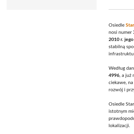
Osiedle
Sta
nosi numer X
2010 r. jeg
stabilną spo
infrastrukt
Według dany
4996
, a już
ciekawe, na
rozwój i pr
Osiedle Star
istotnym mi
prawdopodob
lokalizacji.