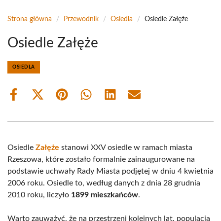
Strona główna
/
Przewodnik
/
Osiedla
/
Osiedle Załęże
Osiedle Załęże
OSIEDLA
Share
Share
Share
Share
Share
Share
on
on
on
on
on
on
Facebook
X
Pinterest
WhatsApp
LinkedIn
Email
(Twitter)
Osiedle
Załęże
stanowi XXV osiedle w ramach miasta
Rzeszowa, które zostało formalnie zainaugurowane na
podstawie uchwały Rady Miasta podjętej w dniu 4 kwietnia
2006 roku. Osiedle to, według danych z dnia 28 grudnia
2010 roku, liczyło
1899 mieszkańców
.
Warto zauważyć, że na przestrzeni kolejnych lat, populacja