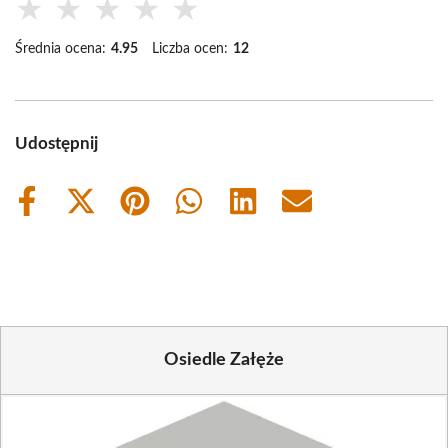
★
★
★
★
★
Średnia ocena:
4.95
Liczba ocen:
12
Udostępnij
Share
Share
Share
Share
Share
Share
on
on
on
on
on
on
Facebook
X
Pinterest
WhatsApp
LinkedIn
Email
(Twitter)
Osiedle Załęże