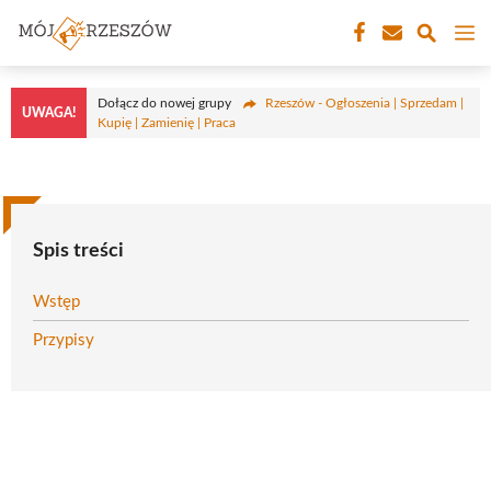
Przejdź
M
do
treści
Dołącz do nowej grupy
Rzeszów - Ogłoszenia | Sprzedam |
UWAGA!
Kupię | Zamienię | Praca
Spis treści
Wstęp
Przypisy