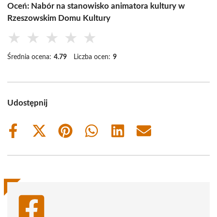
Oceń: Nabór na stanowisko animatora kultury w
Rzeszowskim Domu Kultury
★
★
★
★
★
Średnia ocena:
4.79
Liczba ocen:
9
Udostępnij
Share
Share
Share
Share
Share
Share
on
on
on
on
on
on
Facebook
X
Pinterest
WhatsApp
LinkedIn
Email
(Twitter)