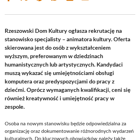
on
on
on
on
on
on
Facebook
X
Pinterest
WhatsApp
LinkedIn
Email
(Twitter)
Rzeszowski Dom Kultury ogłasza rekrutację na
stanowisko specjalisty – animatora kultury. Oferta
skierowana jest do osób z wykształceniem
wyższym, preferowanym w dziedzinach
humanistycznych lub artystycznych. Kandydaci
muszą wykazać się umiejętnościami obsługi
komputera oraz predyspozycjami do pracy z
dziećmi. Oprócz wymaganych kwalifikacji, ceni się
również kreatywność i umiejętność pracy w
zespole.
Osoba na nowym stanowisku będzie odpowiedzialna za
organizację oraz dokumentowanie różnorodnych wydarzeń
kulturalnych. Do kluczowych obowiązków należy także