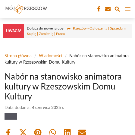
Przejdź
M
do
treści
Dołącz do nowej grupy
Rzeszów - Ogłoszenia | Sprzedam |
UWAGA!
Kupię | Zamienię | Praca
Strona główna
/
Wiadomości
/
Nabór na stanowisko animatora
kultury w Rzeszowskim Domu Kultury
Nabór na stanowisko animatora
kultury w Rzeszowskim Domu
Kultury
Data dodania:
4 czerwca 2025 r.
Share
Share
Share
Share
Share
Share