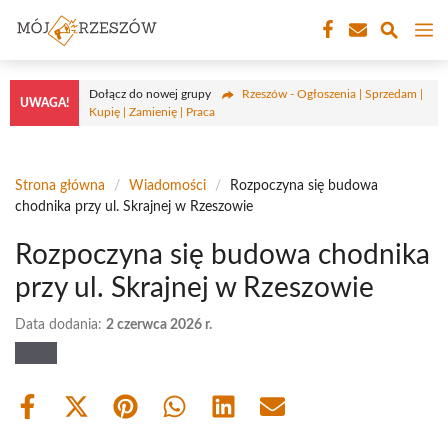
Przejdź
M
do
treści
Dołącz do nowej grupy
Rzeszów - Ogłoszenia | Sprzedam |
UWAGA!
Kupię | Zamienię | Praca
Strona główna
/
Wiadomości
/
Rozpoczyna się budowa
chodnika przy ul. Skrajnej w Rzeszowie
Rozpoczyna się budowa chodnika
przy ul. Skrajnej w Rzeszowie
Data dodania:
2 czerwca 2026 r.
Share
Share
Share
Share
Share
Share
on
on
on
on
on
on
Facebook
X
Pinterest
WhatsApp
LinkedIn
Email