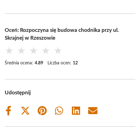
Oceń: Rozpoczyna się budowa chodnika przy ul.
Skrajnej w Rzeszowie
★
★
★
★
★
Średnia ocena:
4.89
Liczba ocen:
12
Udostępnij
Share
Share
Share
Share
Share
Share
on
on
on
on
on
on
Facebook
X
Pinterest
WhatsApp
LinkedIn
Email
(Twitter)