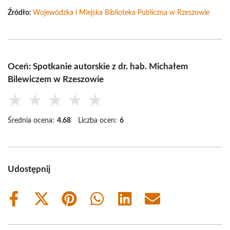
Źródło:
Wojewódzka i Miejska Biblioteka Publiczna w Rzeszowie
Oceń: Spotkanie autorskie z dr. hab. Michałem
Bilewiczem w Rzeszowie
★
★
★
★
★
Średnia ocena:
4.68
Liczba ocen:
6
Udostępnij
Share
Share
Share
Share
Share
Share
on
on
on
on
on
on
Facebook
X
Pinterest
WhatsApp
LinkedIn
Email
(Twitter)