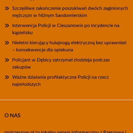
Szczęśliwe zakończenie poszukiwań dwóch zaginionych
mężczyzn w Niżnym Sandomierskim
Interwencja Policji w Cieszanowie po incydencie na
kąpielisku
Nieletni kierujący hulajnogą elektryczną bez uprawnień
– konsekwencje dla opiekuna
Policjant w Dębicy zatrzymał złodzieja podczas
zakupów
Ważne działania profilaktyczne Policji na rzecz
najmłodszych
O NAS
mojrzeszow.pl to lokalny serwis informacyjny z Rzeszowa i