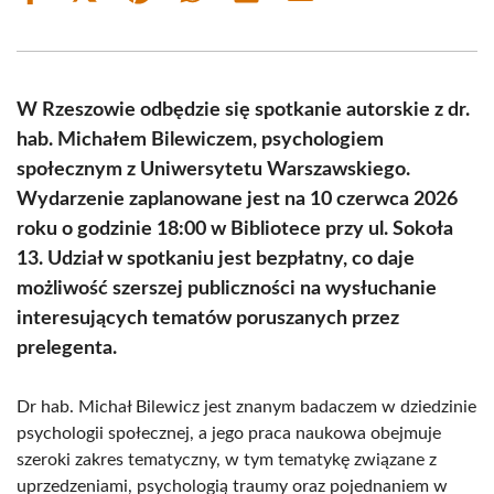
on
on
on
on
on
on
Facebook
X
Pinterest
WhatsApp
LinkedIn
Email
(Twitter)
W Rzeszowie odbędzie się spotkanie autorskie z dr.
hab. Michałem Bilewiczem, psychologiem
społecznym z Uniwersytetu Warszawskiego.
Wydarzenie zaplanowane jest na 10 czerwca 2026
roku o godzinie 18:00 w Bibliotece przy ul. Sokoła
13. Udział w spotkaniu jest bezpłatny, co daje
możliwość szerszej publiczności na wysłuchanie
interesujących tematów poruszanych przez
prelegenta.
Dr hab. Michał Bilewicz jest znanym badaczem w dziedzinie
psychologii społecznej, a jego praca naukowa obejmuje
szeroki zakres tematyczny, w tym tematykę związane z
uprzedzeniami, psychologią traumy oraz pojednaniem w