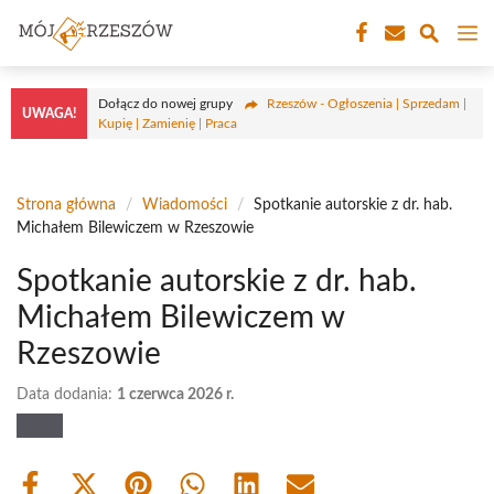
Przejdź
M
do
treści
Dołącz do nowej grupy
Rzeszów - Ogłoszenia | Sprzedam |
UWAGA!
Kupię | Zamienię | Praca
Strona główna
/
Wiadomości
/
Spotkanie autorskie z dr. hab.
Michałem Bilewiczem w Rzeszowie
Spotkanie autorskie z dr. hab.
Michałem Bilewiczem w
Rzeszowie
Data dodania:
1 czerwca 2026 r.
Share
Share
Share
Share
Share
Share