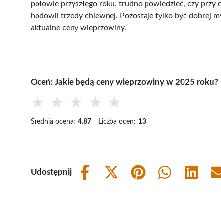
połowie przyszłego roku, trudno powiedzieć, czy przy o
hodowli trzody chlewnej. Pozostaje tylko być dobrej m
aktualne ceny wieprzowiny.
Oceń: Jakie będą ceny wieprzowiny w 2025 roku?
★
★
★
★
★
Średnia ocena:
4.87
Liczba ocen:
13
Udostępnij
Share
Share
Share
Share
Share
on
on
on
on
on
Facebook
X
Pinterest
WhatsApp
LinkedIn
(Twitter)