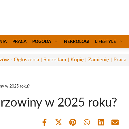
NIA
PRACA
POGODA
NEKROLOGI
LIFESTYLE
zów - Ogłoszenia | Sprzedam | Kupię | Zamienię | Praca
iny w 2025 roku?
przowiny w 2025 roku?
Share
Share
Share
Share
Share
Share
on
on
on
on
on
on