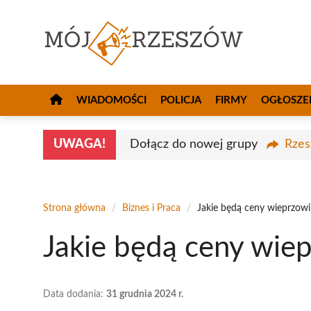
Przejdź
do
treści
WIADOMOŚCI
POLICJA
FIRMY
OGŁOSZE
UWAGA!
Dołącz do nowej grupy
Rzes
Strona główna
/
Biznes i Praca
/
Jakie będą ceny wieprzow
Jakie będą ceny wie
Data dodania:
31 grudnia 2024 r.