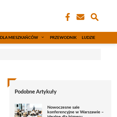
DLA MIESZKAŃCÓW
PRZEWODNIK
LUDZIE
Podobne Artykuły
Nowoczesne sale
konferencyjne w Warszawie –
idealne dla biznesu