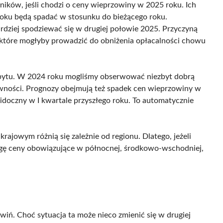
lników, jeśli chodzi o ceny wieprzowiny w 2025 roku. Ich
roku będą spadać w stosunku do bieżącego roku.
rdziej spodziewać się w drugiej połowie 2025. Przyczyną
 które mogłyby prowadzić do obniżenia opłacalności chowu
opytu. W 2024 roku mogliśmy obserwować niezbyt dobrą
 żywności. Prognozy obejmują też spadek cen wieprzowiny w
widoczny w I kwartale przyszłego roku. To automatycznie
rajowym różnią się zależnie od regionu. Dlatego, jeżeli
agę ceny obowiązujące w północnej, środkowo-wschodniej,
iń. Choć sytuacja ta może nieco zmienić się w drugiej