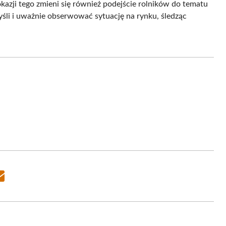
kazji tego zmieni się również podejście rolników do tematu
yśli i uważnie obserwować sytuację na rynku, śledząc
Share
on
Email