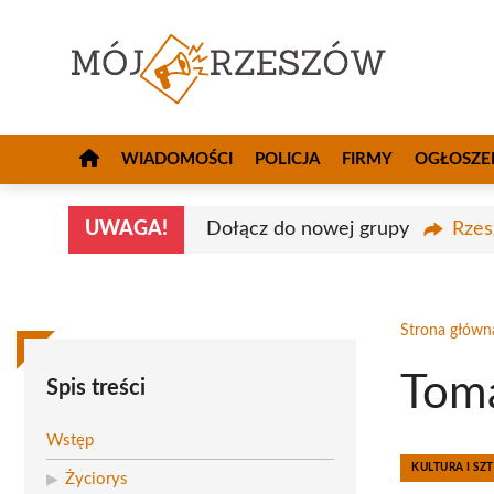
Przejdź
do
treści
WIADOMOŚCI
POLICJA
FIRMY
OGŁOSZE
UWAGA!
Dołącz do nowej grupy
Rzes
Strona główn
Toma
Spis treści
Wstęp
KULTURA I SZ
Życiorys