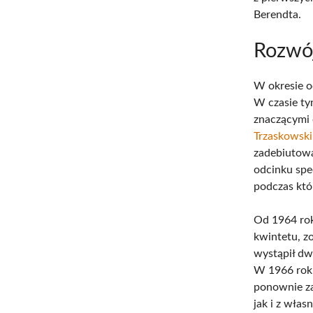
Berendta.
Rozwój
W okresie o
W czasie ty
znaczącymi 
Trzaskowski
zadebiutowa
odcinku spe
podczas któ
Od 1964 rok
kwintetu, z
wystąpił dw
W 1966 roku
ponownie za
jak i z wła