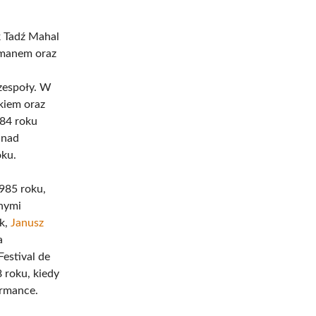
k Tadź Mahal
emanem oraz
zespoły. W
kiem oraz
984 roku
 nad
oku.
1985 roku,
znymi
ek,
Janusz
a
Festival de
 roku, kiedy
ormance.