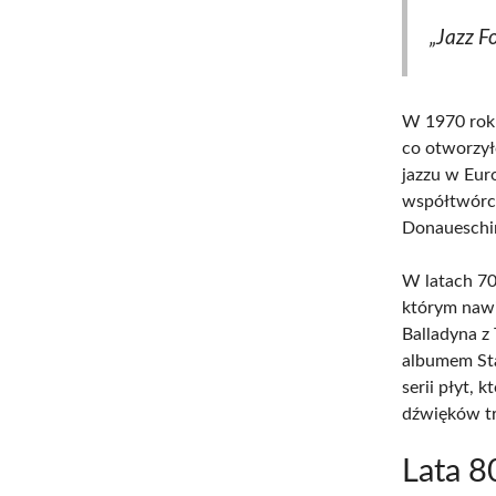
„Jazz F
W 1970 roku
co otworzy
jazzu w Eur
współtwórcą
Donaueschi
W latach 70
którym nawi
Balladyna z
albumem St
serii płyt,
dźwięków tr
Lata 8