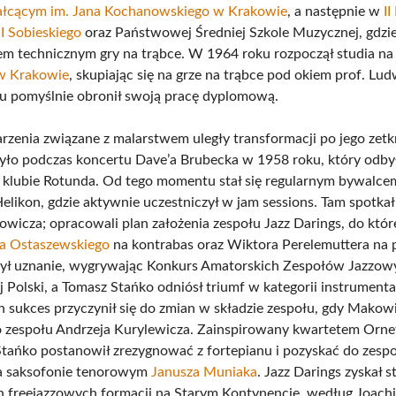
ałcącym im. Jana Kochanowskiego w Krakowie
, a następnie w
II
II Sobieskiego
oraz Państwowej Średniej Szkole Muzycznej, gdzie 
m technicznym gry na trąbce. W 1964 roku rozpoczął studia n
w Krakowie
, skupiając się na grze na trąbce pod okiem prof. Lud
 pomyślnie obronił swoją pracę dyplomową.
rzenia związane z malarstwem uległy transformacji po jego zetk
było podczas koncertu Dave’a Brubecka w 1958 roku, który odbył
klubie Rotunda. Od tego momentu stał się regularnym bywalce
elikon, gdzie aktywnie uczestniczył w jam sessions. Tam spotkał
icza; opracowali plan założenia zespołu Jazz Darings, do które
a Ostaszewskiego
na kontrabas oraz Wiktora Perelemuttera na p
ył uznanie, wygrywając Konkurs Amatorskich Zespołów Jazzow
 Polski, a Tomasz Stańko odniósł triumf w kategorii instrumenta
n sukces przyczynił się do zmian w składzie zespołu, gdy Makow
o zespołu Andrzeja Kurylewicza. Zainspirowany kwartetem Ornet
tańko postanowił zrezygnować z fortepianu i pozyskać do zesp
na saksofonie tenorowym
Janusza Muniaka
. Jazz Darings zyskał s
h freejazzowych formacji na Starym Kontynencie, według Joach