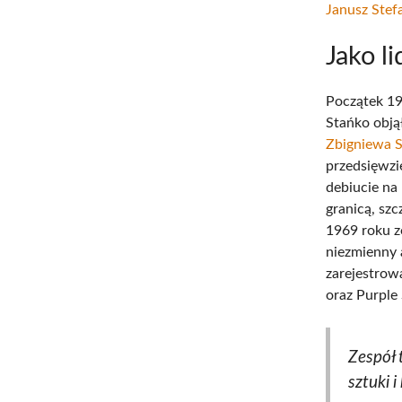
Janusz Stef
Jako li
Początek 19
Stańko obją
Zbigniewa S
przedsięwzi
debiucie na 
granicą, sz
1969 roku z
niezmienny 
zarejestrow
oraz Purple
Zespół 
sztuki i