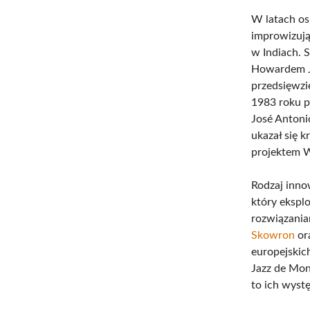
W latach os
improwizują
w Indiach. 
Howardem J
przedsięwzi
1983 roku p
José Antoni
ukazał się 
projektem W
Rodzaj inno
który ekspl
rozwiązania
Skowron
or
europejskich
Jazz de Mon
to ich wyst