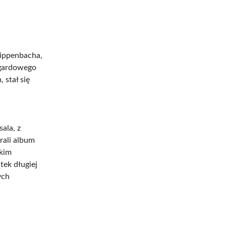
lippenbacha,
ngardowego
stał się
ala, z
rali album
ckim
ek długiej
ych