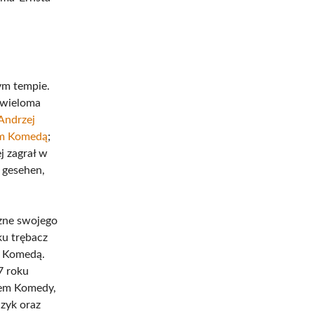
ym tempie.
 wieloma
Andrzej
em Komedą
;
j zagrał w
 gesehen,
czne swojego
ku trębacz
z Komedą.
7 roku
tem Komedy,
czyk oraz