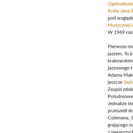
Ogólnokszt
Króla Jana I
pod względe
Muzycznej 
W 1969 roku
Pierwsze ma
jazzem. To 
krakowskim 
jazzowego H
Adama Makow
jeszcze
Jack
Zespół zdob
Południowej
Jednakże te
przeszedł d
Colemana, S
grającego 
z pierwszyc