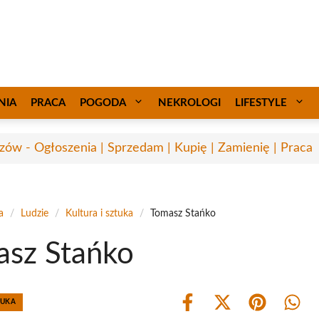
NIA
PRACA
POGODA
NEKROLOGI
LIFESTYLE
zów - Ogłoszenia | Sprzedam | Kupię | Zamienię | Praca
a
/
Ludzie
/
Kultura i sztuka
/
Tomasz Stańko
sz Stańko
TUKA
Share
Share
Share
Shar
on
on
on
on