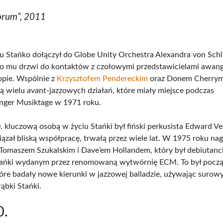
orum”, 2011
 Stańko dołączył do Globe Unity Orchestra Alexandra von Sch
ło mu drzwi do kontaktów z czołowymi przedstawicielami awa
opie. Wspólnie z
Krzysztofem Pendereckim
oraz Donem Cherrym, 
 wielu avant-jazzowych działań, które miały miejsce podczas
nger Musiktage w 1971 roku.
. kluczową osobą w życiu Stańki był fiński perkusista Edward Ves
ązał bliską współpracę, trwałą przez wiele lat. W 1975 roku nag
 Tomaszem Szukalskim i Dave’em Hollandem, który był debiutan
ańki wydanym przez renomowaną wytwórnię ECM. To był począt
 które badały nowe kierunki w jazzowej balladzie, używając surow
ąbki Stańki.
0.