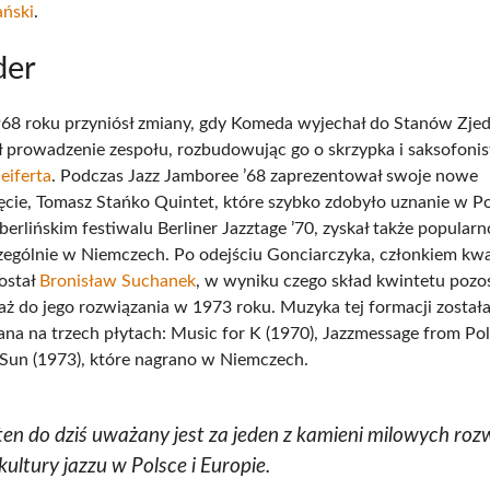
ański
.
der
68 roku przyniósł zmiany, gdy Komeda wyjechał do Stanów Zje
ł prowadzenie zespołu, rozbudowując go o skrzypka i saksofoni
eiferta
. Podczas Jazz Jamboree ’68 zaprezentował swoje nowe
ęcie, Tomasz Stańko Quintet, które szybko zdobyło uznanie w Po
berlińskim festiwalu Berliner Jazztage ’70, zyskał także popularn
czególnie w Niemczech. Po odejściu Gonciarczyka, członkiem kw
ostał
Bronisław Suchanek
, w wyniku czego skład kwintetu pozo
aż do jego rozwiązania w 1973 roku. Muzyka tej formacji został
ana na trzech płytach: Music for K (1970), Jazzmessage from Po
 Sun (1973), które nagrano w Niemczech.
ten do dziś uważany jest za jeden z kamieni milowych roz
 kultury jazzu w Polsce i Europie.