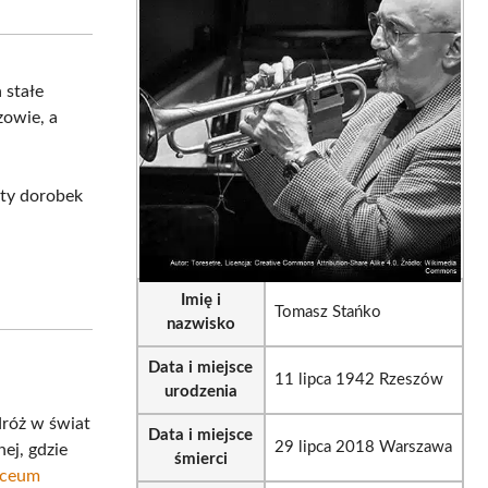
sApp
LinkedIn
Email
a stałe
zowie, a
aty dorobek
Imię i
Tomasz Stańko
nazwisko
Data i miejsce
11 lipca 1942 Rzeszów
urodzenia
dróż w świat
Data i miejsce
29 lipca 2018 Warszawa
ej, gdzie
śmierci
Liceum