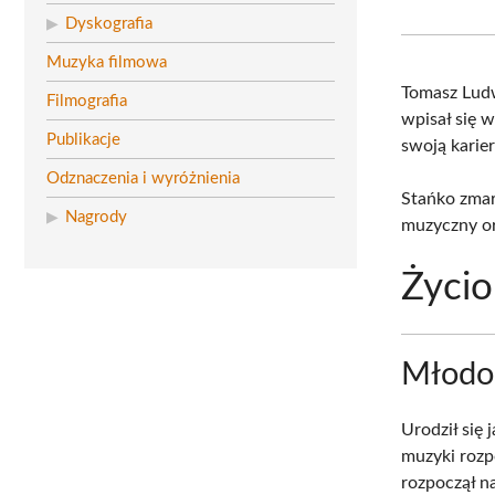
Dyskografia
Muzyka filmowa
Tomasz Lud
Filmografia
wpisał się w
Publikacje
swoją karie
Odznaczenia i wyróżnienia
Stańko zmar
Nagrody
muzyczny or
Życio
Młodo
Urodził się 
muzyki rozp
rozpoczął n