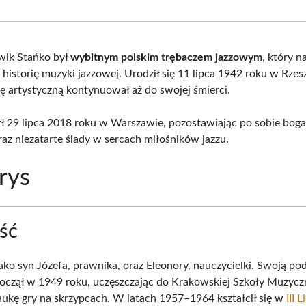
Facebook
X
Pinterest
What
(Twitter)
wik Stańko był
wybitnym polskim trębaczem jazzowym
, który n
 historię muzyki jazzowej. Urodził się 11 lipca 1942 roku w Rzes
rę artystyczną kontynuował aż do swojej śmierci.
ł 29 lipca 2018 roku w Warszawie, pozostawiając po sobie bog
az niezatarte ślady w sercach miłośników jazzu.
rys
ść
jako syn Józefa, prawnika, oraz Eleonory, nauczycielki. Swoją po
oczął w 1949 roku, uczęszczając do Krakowskiej Szkoły Muzyczn
aukę gry na skrzypcach. W latach 1957–1964 kształcił się w
III 