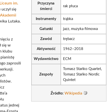
 Liceum im.
Przyczyna
rak płuca
śmierci
uczył się
a
Akademii
Instrumenty
trąbka
wika Lutaka.
Gatunki
jazz, muzyka filmowa
Zawód
trębacz
nięciu z
 się w
Aktywność
1962–2018
m klubu
 pianistę
Wydawnictwo
ECM
go zaprosili
Tomasz Stańko Quartet,
erkusji.
Zespoły
Tomasz Stańko Nordic
ych
Quintet
listów.
icz
te’a
Źródło:
Wikipedia
ołu
tatus jednej
ima-Ernsta