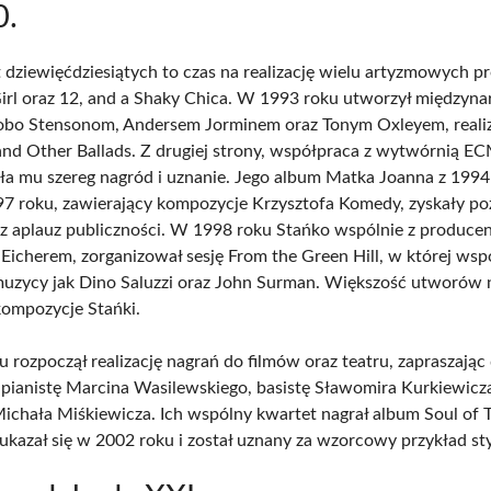
0.
t dziewięćdziesiątych to czas na realizację wielu artyzmowych p
 Girl oraz 12, and a Shaky Chica. W 1993 roku utworzył między
obo Stensonom, Andersem Jorminem oraz Tonym Oxleyem, reali
nd Other Ballads. Z drugiej strony, współpraca z wytwórnią E
sła mu szereg nagród i uznanie. Jego album Matka Joanna z 1994
997 roku, zawierający kompozycje Krzysztofa Komedy, zyskały p
az aplauz publiczności. W 1998 roku Stańko wspólnie z produce
icherem, zorganizował sesję From the Green Hill, w której wsp
 muzycy jak Dino Saluzzi oraz John Surman. Większość utworów 
kompozycje Stańki.
 rozpoczął realizację nagrań do filmów oraz teatru, zapraszając
pianistę Marcina Wasilewskiego, basistę Sławomira Kurkiewicz
Michała Miśkiewicza. Ich wspólny kwartet nagrał album Soul of T
ukazał się w 2002 roku i został uznany za wzorcowy przykład sty