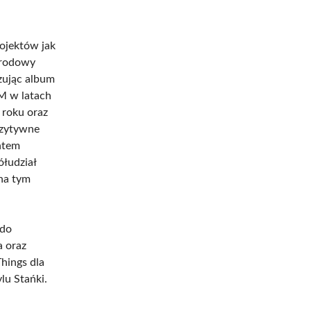
rojektów jak
narodowy
zując album
CM w latach
 roku oraz
ozytywne
ntem
ółudział
na tym
 do
a oraz
hings dla
lu Stańki.