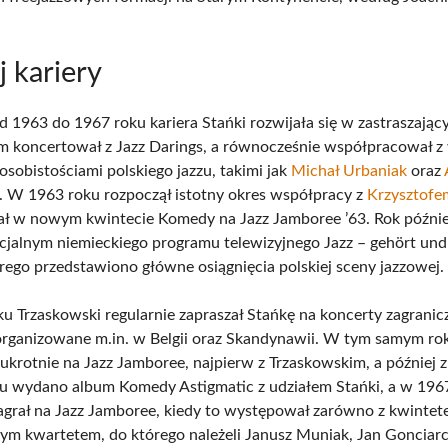
 kariery
d 1963 do 1967 roku kariera Stańki rozwijała się w zastraszając
m koncertował z Jazz Darings, a równocześnie współpracował z
osobistościami polskiego jazzu, takimi jak
Michał Urbaniak
oraz
. W 1963 roku rozpoczął istotny okres współpracy z
Krzysztof
ł w nowym kwintecie Komedy na Jazz Jamboree ’63. Rok późnie
cjalnym niemieckiego programu telewizyjnego Jazz – gehört und
rego przedstawiono główne osiągnięcia polskiej sceny jazzowej.
u Trzaskowski regularnie zapraszał Stańkę na koncerty zagrani
organizowane m.in. w Belgii oraz Skandynawii. W tym samym ro
ukrotnie na Jazz Jamboree, najpierw z Trzaskowskim, a później 
 wydano album Komedy Astigmatic z udziałem Stańki, a w 196
grał na Jazz Jamboree, kiedy to występował zarówno z kwinte
snym kwartetem, do którego należeli Janusz Muniak, Jan Gonciar