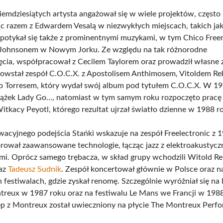
iemdziesiątych artysta angażował się w wiele projektów, często
c razem z Edwardem Vesalą w niezwykłych miejscach, takich ja
Spotykał się także z prominentnymi muzykami, w tym Chico Fre
ohnsonem w Nowym Jorku. Ze względu na tak różnorodne
ęcia, współpracował z Cecilem Taylorem oraz prowadził własne 
owstał zespół C.O.C.X. z Apostolisem Anthimosem, Vitoldem Re
o Torresem, który wydał swój album pod tytułem C.O.C.X. W 1
krążek Lady Go…, natomiast w tym samym roku rozpoczęto pracę
itkacy Peyotl, którego rezultat ujrzał światło dzienne w 1988 r
wacyjnego podejścia Stańki wskazuje na zespół Freelectronic z 
orował zaawansowane technologie, łącząc jazz z elektroakustyc
mi. Oprócz samego trębacza, w skład grupy wchodzili Witold R
az
Tadeusz Sudnik
. Zespół koncertował głównie w Polsce oraz n
 festiwalach, gdzie zyskał renomę. Szczególnie wyróżniał się na 
treux w 1987 roku oraz na festiwalu Le Mans we Francji w 1988
ęp z Montreux został uwieczniony na płycie The Montreux Perf