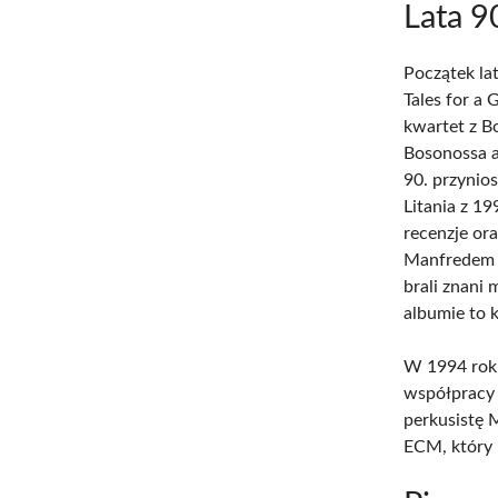
Lata 9
Początek la
Tales for a
kwartet z B
Bosonossa a
90. przynio
Litania z 1
recenzje or
Manfredem E
brali znani
albumie to 
W 1994 roku
współpracy 
perkusistę 
ECM, który 