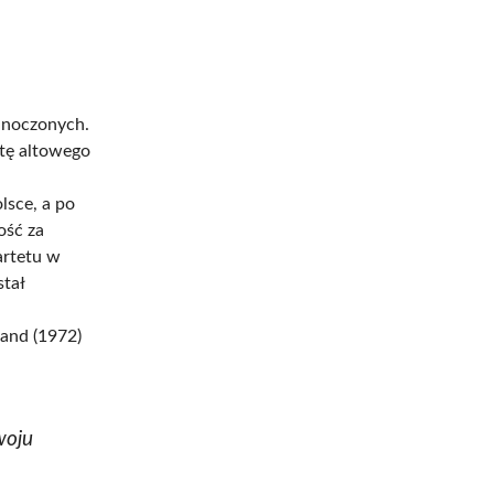
dnoczonych.
stę altowego
lsce, a po
ość za
artetu w
stał
a
land (1972)
woju