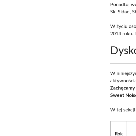
Ponadto, wo
Ski Skład, 
W życiu oso
2014 roku. 
Dysko
W niniejszy
aktywnościa
Zachęcamy d
Sweet Noise
W tej sekcj
Rok