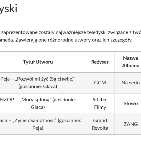
yski
i zaprezentowane zostały najważniejsze teledyski związane z tw
meda. Zawierają one różnorodne utwory oraz ich szczegóły.
Nazwa
Tytuł Utworu
Reżyser
Albumu
Peja – „Pozwól mi żyć (Są chwile)”
GCM
Na serio
(gościnnie: Glaca)
HZOP – „Mury spłoną” (gościnnie:
9 Liter
Słowo
Glaca)
Filmy
aca – „Życie i Samotność” (gościnnie:
Grand
ZANG
Peja)
Revolta