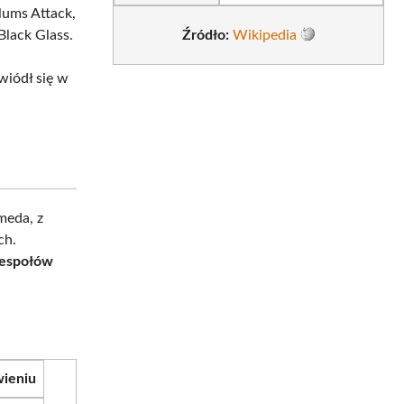
lums Attack,
Black Glass.
Źródło:
Wikipedia
wiódł się w
meda, z
ch.
zespołów
wieniu