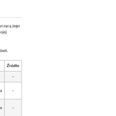
yczącą jego
ojej
beli.
Źródło
a
–
a
–
a
–