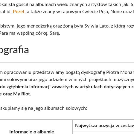
kalista gościł na albumach wielu znanych artystów takich jak: S
Shahid,
Pezet
, a także znany w rapowym świecie Peja, None oraz 
bistym, jego menedżerką oraz żoną była Sylwia Lato, z którą roz
Para ma wspólną córkę, Sarę.
grafia
m opracowaniu przedstawiamy bogatą dyskografię Piotra Moha
mi solowymi oraz jego udziałem w innych projektach muzyczny
o zgłębienia informacji zawartych w artykułach dotyczących 
 oraz My Riot.
i skupiamy się na jego albumach solowych:
Najwyższa pozycja w zesta
Informacje o albumie