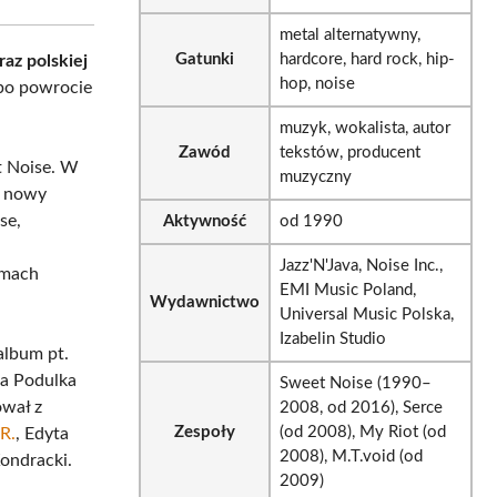
metal alternatywny,
Gatunki
hardcore, hard rock, hip-
raz polskiej
hop, noise
k po powrocie
muzyk, wokalista, autor
Zawód
tekstów, producent
t Noise. W
muzyczny
ł nowy
se,
Aktywność
od 1990
Jazz'N'Java, Noise Inc.,
amach
EMI Music Poland,
Wydawnictwo
Universal Music Polska,
Izabelin Studio
album pt.
ta Podulka
Sweet Noise (1990–
ował z
2008, od 2016), Serce
Zespoły
(od 2008), My Riot (od
.R.
, Edyta
2008), M.T.void (od
ondracki.
2009)