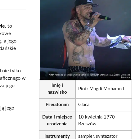
sApp
LinkedIn
Email
wie
, to
tkowe
, a jego
dańskie
 nie tylko
raficznego w
za jego
Imię i
Piotr Magdi Mohamed
nazwisko
Pseudonim
Glaca
ją jego
Data i miejsce
10 kwietnia 1970
urodzenia
Rzeszów
Instrumenty
sampler, syntezator