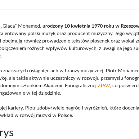
Facebook
X
Pinterest
What
(Twitter)
i „Glaca” Mohamed,
urodzony 10 kwietnia 1970 roku w Rzeszo
talentowany polski muzyk oraz producent muzyczny. Jego wyją
i obejmują również prowadzenie tekstów piosenek oraz wokalizę
t połączeniem różnych wpływów kulturowych, z uwagi na jego su
e.
o znaczących osiągnięciach w branży muzycznej, Piotr Mohamed
kę, ale także aktywnie uczestniczy w rozwoju przemysłu fonog
t dumnym członkiem Akademii Fonograficznej
ZPAV
, co potwierd
ngażowanie w tej dziedzinie.
ej kariery, Piotr zdobył wiele nagród i wyróżnień, które docenia
 wkład w rozwój muzyki w Polsce.
rys