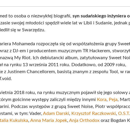
ed to osoba o niezwykłej biografii,
syn sudańskiego inżyniera o
zasie swojej młodości spędził wiele lat w Libii i Sudanie, jedna
iedlił się w Swarzędzu.
riera Mohameda rozpoczęła się od współzałożenia grupy Swee
 wraz z DJ-em i producentem muzycznym TR Hackerem, stworzy
 nazwą My Riot. Ich debiutancki album, zatytułowany Sweet Noi
ł na rynku 13 września 2011 roku. Dodatkowo, od 2009 roku,
e z Justinem Chancellorem, basistą znanym z zespołu Tool, w r
.void.
ietnia 2018 roku, na rynku muzycznym pojawił się jego solowy 
órym gościnne występy zaliczyli między innymi
Kora
,
Peja
, Mar
arini. Podczas występów z grupą Sweet Noise, Piotr współprac
ystami, w tym: Vader,
Adam Darski
,
Krzysztof Raczkowski
,
O.S.T
talia Kukulska
,
Anna Maria Jopek
,
Anja Orthodox
oraz Bogdan K