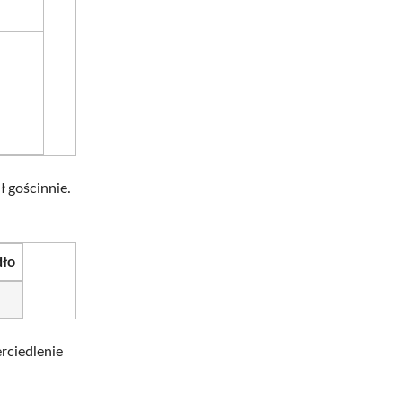
ł gościnnie.
dło
rciedlenie