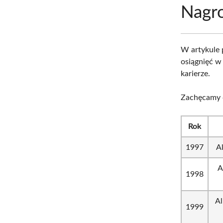
Nagro
W artykule
osiągnięć w
karierze.
Zachęcamy d
Rok
1997
A
A
1998
Al
1999