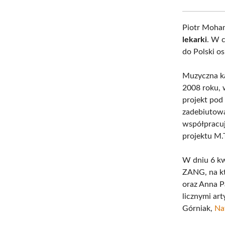
Piotr Moham
lekarki
. W c
do Polski os
Muzyczna ka
2008 roku,
projekt pod
zadebiutowa
współpracuj
projektu M.T
W dniu 6 kw
ZANG, na kt
oraz Anna P
licznymi art
Górniak,
Na