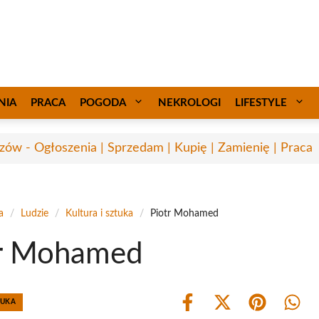
NIA
PRACA
POGODA
NEKROLOGI
LIFESTYLE
zów - Ogłoszenia | Sprzedam | Kupię | Zamienię | Praca
a
/
Ludzie
/
Kultura i sztuka
/
Piotr Mohamed
tr Mohamed
TUKA
Share
Share
Share
Shar
on
on
on
on