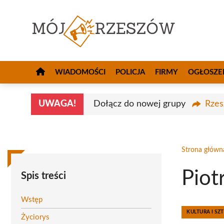
Przejdź
do
treści
WIADOMOŚCI
POLICJA
FIRMY
OGŁOSZE
UWAGA!
Dołącz do nowej grupy
Rzes
Strona główn
Pio
Spis treści
Wstęp
KULTURA I SZ
Życiorys