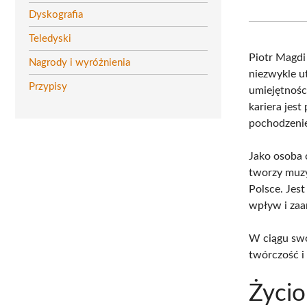
Dyskografia
Teledyski
Piotr Magd
Nagrody i wyróżnienia
niezwykle u
Przypisy
umiejętnośc
kariera jes
pochodzeni
Jako osoba 
tworzy muzy
Polsce. Jes
wpływ i zaa
W ciągu swoj
twórczość i
Życio