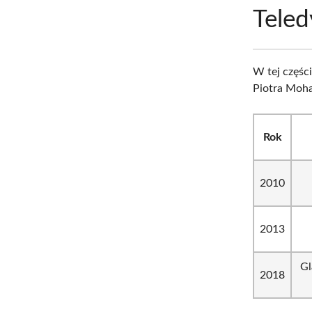
Teled
W tej częśc
Piotra Moha
Rok
2010
2013
Gl
2018