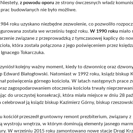
Niestety,
z powodu oporu
ze strony ówczesnych władz komunis
 prac budowlanych nie było możliwe.
984 roku uzyskano niezbędne zezwolenie, co pozwoliło rozpoc
ugurowana została we wrześniu tegoż roku.
W 1990 roku
miało 
arzenie związane z przeprowadzką z tymczasowej kaplicy do n
cioła, która została połączona z jego poświęceniem przez księdz
 Ignacego Tokarczuka.
zyniósł kolejny ważny moment, kiedy to dzwonnicę oraz dzwony
up Edward Białogłowski. Natomiast w 1992 roku, ksiądz biskup 
ał poświęcenia górnego kościoła. W latach następnych prace z
raz zagospodarowaniem otoczenia kościoła trwały nieprzerwani
ąc do uroczystej konsekracji, która miała miejsce w dniu 28 paź
a celebrował ją ksiądz biskup Kazimierz Górny, biskup rzeszowski
 kościół przeszedł gruntowny remont prezbiterium, związany z
ą wystroju wnętrza, w którym dominują elementy jasnego marm
ury. W wrześniu 2015 roku zamontowano nowe stacje Drogi Krz