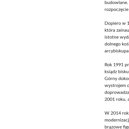
budowlane. 
rozpoczęcie
Dopiero w 1
która zaina
istotne wyd
dolnego koś
arcybiskupa
Rok 1991 pr
ksiądz bisk
Górny dokon
wystrojem o
doprowadzaj
2001 roku, 
W 2014 roku
modernizacj
brązowe fig