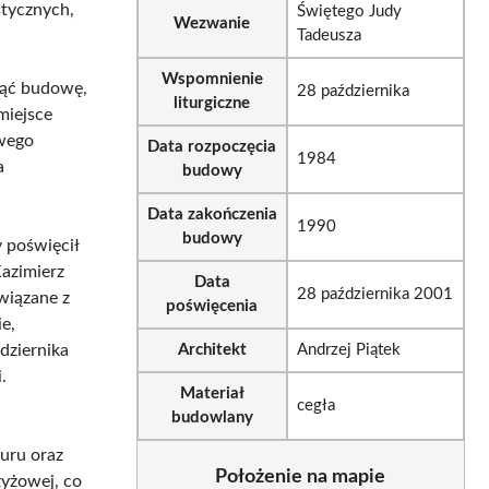
tycznych,
Świętego Judy
Wezwanie
Tadeusza
Wspomnienie
ząć budowę,
28 października
liturgiczne
miejsce
owego
Data rozpoczęcia
1984
a
budowy
Data zakończenia
1990
budowy
 poświęcił
Kazimierz
Data
28 października 2001
wiązane z
poświęcenia
e,
dziernika
Architekt
Andrzej Piątek
.
Materiał
cegła
budowlany
uru oraz
Położenie na mapie
yżowej, co