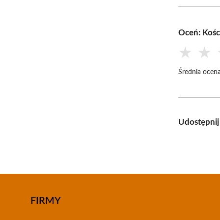
Oceń: Kośc
★
★
Średnia ocena
Udostępnij
FIRMY