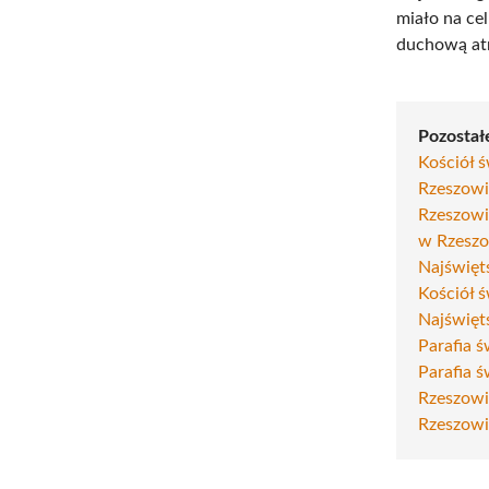
miało na ce
duchową atm
Pozostałe
Kościół 
Rzeszow
Rzeszow
w Rzesz
Najświęt
Kościół 
Najświęt
Parafia 
Parafia 
Rzeszow
Rzeszow