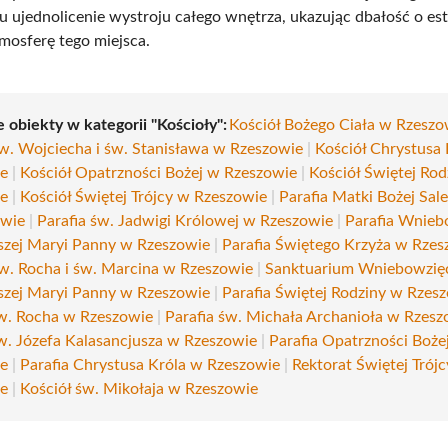
lu ujednolicenie wystroju całego wnętrza, ukazując dbałość o es
osferę tego miejsca.
 obiekty w kategorii "Kościoły":
Kościół Bożego Ciała w Rzeszo
św. Wojciecha i św. Stanisława w Rzeszowie
|
Kościół Chrystusa
ie
|
Kościół Opatrzności Bożej w Rzeszowie
|
Kościół Świętej Ro
ie
|
Kościół Świętej Trójcy w Rzeszowie
|
Parafia Matki Bożej Sale
owie
|
Parafia św. Jadwigi Królowej w Rzeszowie
|
Parafia Wnieb
szej Maryi Panny w Rzeszowie
|
Parafia Świętego Krzyża w Rzes
św. Rocha i św. Marcina w Rzeszowie
|
Sanktuarium Wniebowzię
szej Maryi Panny w Rzeszowie
|
Parafia Świętej Rodziny w Rzes
św. Rocha w Rzeszowie
|
Parafia św. Michała Archanioła w Rzesz
św. Józefa Kalasancjusza w Rzeszowie
|
Parafia Opatrzności Boże
ie
|
Parafia Chrystusa Króla w Rzeszowie
|
Rektorat Świętej Trój
ie
|
Kościół św. Mikołaja w Rzeszowie