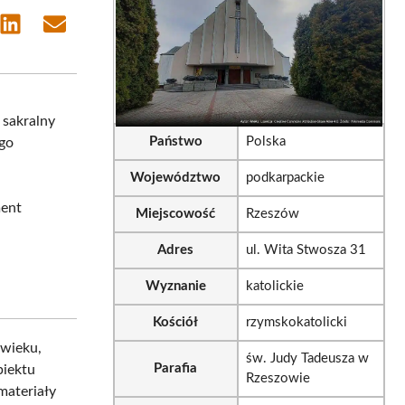
e
Share
Share
on
on
sApp
LinkedIn
Email
 sakralny
Państwo
Polska
 go
Województwo
podkarpackie
ment
Miejscowość
Rzeszów
Adres
ul. Wita Stwosza 31
Wyznanie
katolickie
Kościół
rzymskokatolicki
 wieku,
św. Judy Tadeusza w
Parafia
biektu
Rzeszowie
materiały