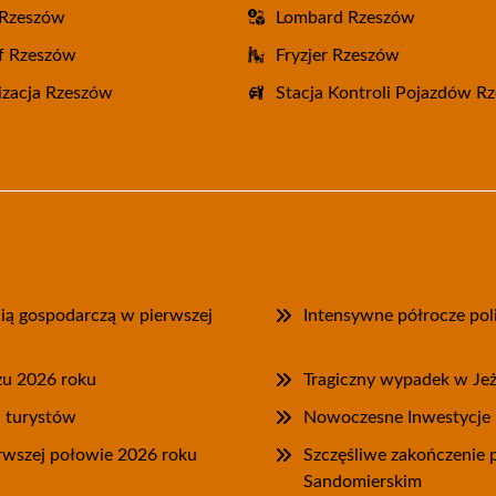
 Rzeszów
Lombard Rzeszów
f Rzeszów
Fryzjer Rzeszów
zacja Rzeszów
Stacja Kontroli Pojazdów R
cią gospodarczą w pierwszej
Intensywne półrocze poli
zu 2026 roku
Tragiczny wypadek w Je
a turystów
Nowoczesne Inwestycje P
rwszej połowie 2026 roku
Szczęśliwe zakończenie
Sandomierskim