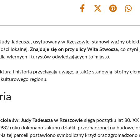
Share
Share
Share
Shar
on
on
on
on
Facebook
X
Pinterest
What
(Twitter)
 Judy Tadeusza, usytuowany w Rzeszowie, stanowi ważny obiekt
ości lokalnej.
Znajduje się on przy ulicy Wita Stwosza
, co czyni
la wiernych i turystów odwiedzających to miasto.
ktura i historia przyciągają uwagę, a także stanowią istotny ele
 kulturowego regionu.
ria
cioła św. Judy Tadeusza w Rzeszowie
sięga początku lat 80. XX
1982 roku dokonano zakupu działki, przeznaczonej na budowę o
 Na tej parceli postawiono symboliczny krzyż oraz zgromadzono 