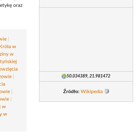
tetykę oraz
wie
|
 Króla w
dziny w
tyńskiej
owzięcia
zowie
|
50.034389, 21.981472
cia
zowie
|
Źródło:
Wikipedia
owie
|
j w
cy w