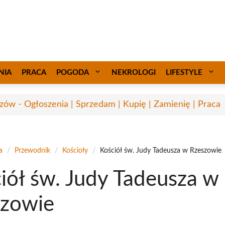
NIA
PRACA
POGODA
NEKROLOGI
LIFESTYLE
zów - Ogłoszenia | Sprzedam | Kupię | Zamienię | Praca
a
/
Przewodnik
/
Kościoły
/
Kościół św. Judy Tadeusza w Rzeszowie
iół św. Judy Tadeusza w
szowie