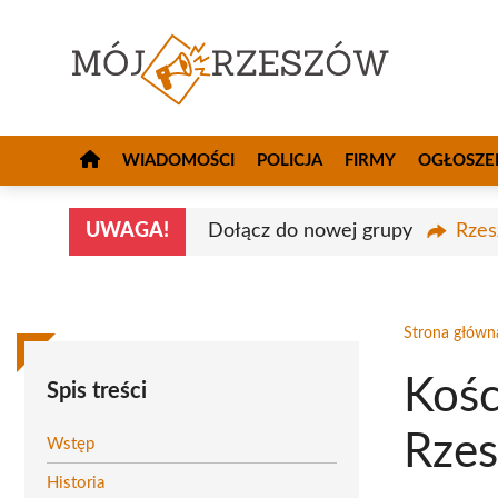
Przejdź
do
treści
WIADOMOŚCI
POLICJA
FIRMY
OGŁOSZE
UWAGA!
Dołącz do nowej grupy
Rzes
Strona główn
Kośc
Spis treści
Rze
Wstęp
Historia