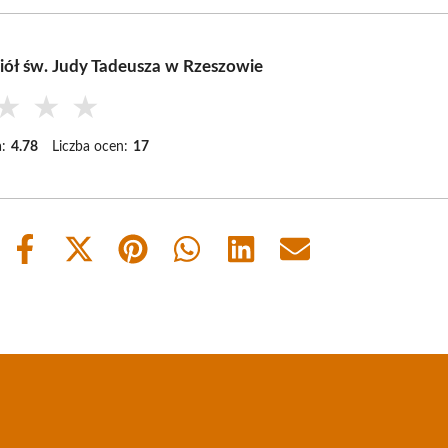
iół św. Judy Tadeusza w Rzeszowie
★
★
★
:
4.78
Liczba ocen:
17
Share
Share
Share
Share
Share
Share
on
on
on
on
on
on
Facebook
X
Pinterest
WhatsApp
LinkedIn
Email
(Twitter)