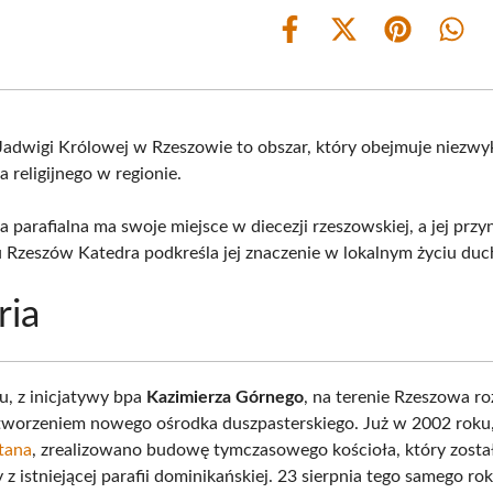
Share
Share
Share
Shar
on
on
on
on
Facebook
X
Pinterest
What
(Twitter)
 Jadwigi Królowej w Rzeszowie to obszar, który obejmuje niezw
a religijnego w regionie.
 parafialna ma swoje miejsce w diecezji rzeszowskiej, a jej prz
 Rzeszów Katedra podkreśla jej znaczenie w lokalnym życiu d
ria
, z inicjatywy bpa
Kazimierza Górnego
, na terenie Rzeszowa r
tworzeniem nowego ośrodka duszpasterskiego. Już w 2002 roku,
jtana
, zrealizowano budowę tymczasowego kościoła, który zosta
 z istniejącej parafii dominikańskiej. 23 sierpnia tego samego ro