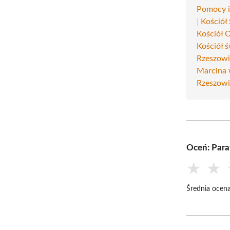
Pomocy i
|
Kościół
Kościół 
Kościół 
Rzeszow
Marcina 
Rzeszow
Oceń: Para
★
★
Średnia ocena