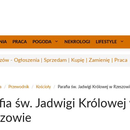
NIA
PRACA
POGODA
NEKROLOGI
LIFESTYLE
zów - Ogłoszenia | Sprzedam | Kupię | Zamienię | Praca
a
/
Przewodnik
/
Kościoły
/
Parafia św. Jadwigi Królowej w Rzeszowi
fia św. Jadwigi Królowej
szowie