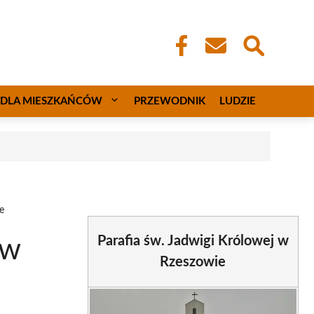
DLA MIESZKAŃCÓW
PRZEWODNIK
LUDZIE
e
Parafia św. Jadwigi Królowej w
 w
Rzeszowie