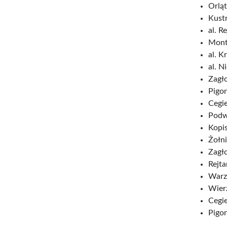
Orlą
Kustr
al. Re
Monte
al. K
al. N
Zagł
Pigon
Cegie
Podwi
Kopis
Żołni
Zagł
Rejta
Warz
Wier
Cegie
Pigon