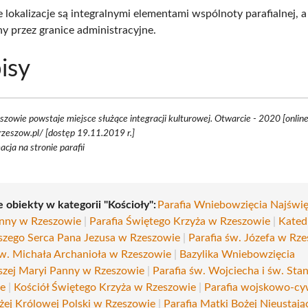
 lokalizacje są integralnymi elementami wspólnoty parafialnej, a 
ny przez granice administracyjne.
isy
zowie powstaje miejsce służące integracji kulturowej. Otwarcie - 2020 [online
rzeszow.pl/ [dostęp 19.11.2019 r.]
acja na stronie parafii
 obiekty w kategorii "Kościoły":
Parafia Wniebowzięcia Najświę
nny w Rzeszowie
|
Parafia Świętego Krzyża w Rzeszowie
|
Kated
szego Serca Pana Jezusa w Rzeszowie
|
Parafia św. Józefa w Rz
św. Michała Archanioła w Rzeszowie
|
Bazylika Wniebowzięcia
szej Maryi Panny w Rzeszowie
|
Parafia św. Wojciecha i św. Sta
ie
|
Kościół Świętego Krzyża w Rzeszowie
|
Parafia wojskowo-cy
żej Królowej Polski w Rzeszowie
|
Parafia Matki Bożej Nieustają