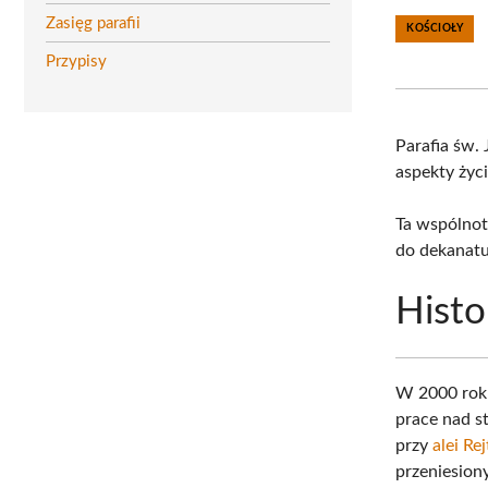
Zasięg parafii
KOŚCIOŁY
Przypisy
Parafia św.
aspekty życi
Ta wspólnota
do dekanatu
Histo
W 2000 roku
prace nad s
przy
alei Re
przeniesiony