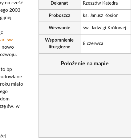
ny na cześć
Dekanat
Rzeszów Katedra
utego 2003
Proboszcz
ks. Janusz Kosior
ijnej.
Wezwanie
św. Jadwigi Królowej
ąc
ar. św.
Wspomnienie
8 czerwca
j nowo
liturgiczne
 rozwoju.
Położenie na mapie
 to bp
 budowlane
 roku miało
wego
y dom
szę św. w
żej