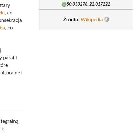
50.030278, 22.017222
stary
zki
, co
Źródło:
Wikipedia
onsekracja
ba
, co
j
 parafii
tóre
ulturalne i
ntegralną
i: