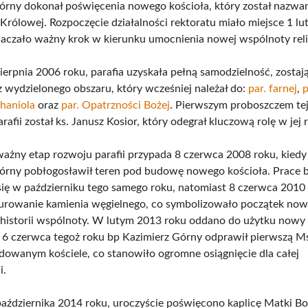
órny dokonał poświęcenia nowego kościoła, który został nazwa
 Królowej. Rozpoczęcie działalności rektoratu miało miejsce 1 l
naczało ważny krok w kierunku umocnienia nowej wspólnoty relig
ierpnia 2006 roku, parafia uzyskała pełną samodzielność, zostaj
 wydzielonego obszaru, który wcześniej należał do:
par. farnej
,
p
haniola
oraz
par. Opatrzności Bożej
. Pierwszym proboszczem te
rafii został ks. Janusz Kosior, który odegrał kluczową rolę w jej
ważny etap rozwoju parafii przypada 8 czerwca 2008 roku, kiedy
órny pobłogosławił teren pod budowę nowego kościoła. Prace
się w październiku tego samego roku, natomiast 8 czerwca 2010
urowanie kamienia węgielnego, co symbolizowało początek no
 historii wspólnoty. W lutym 2013 roku oddano do użytku now
 a 6 czerwca tegoż roku bp Kazimierz Górny odprawił pierwszą M
wanym kościele, co stanowiło ogromne osiągnięcie dla całej
i.
aździernika 2014 roku, uroczyście poświęcono kaplicę Matki Bo