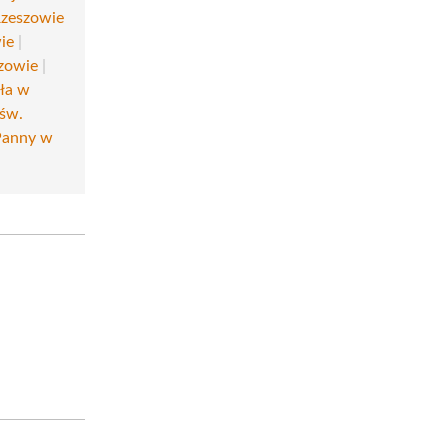
Rzeszowie
ie
|
szowie
|
ała w
 św.
Panny w