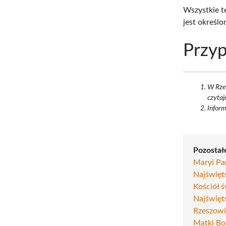
Wszystkie te
jest określo
Przyp
W Rzes
czytaj
Inform
Pozostałe
Maryi Pa
Najświęt
Kościół 
Najświęt
Rzeszow
Matki Bo