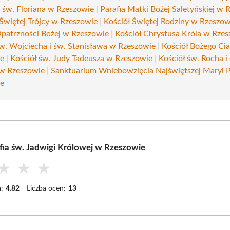
 św. Floriana w Rzeszowie
|
Parafia Matki Bożej Saletyńskiej w 
 Świętej Trójcy w Rzeszowie
|
Kościół Świętej Rodziny w Rzeszow
Opatrzności Bożej w Rzeszowie
|
Kościół Chrystusa Króla w Rze
św. Wojciecha i św. Stanisława w Rzeszowie
|
Kościół Bożego Ci
ie
|
Kościół św. Judy Tadeusza w Rzeszowie
|
Kościół św. Rocha i
w Rzeszowie
|
Sanktuarium Wniebowzięcia Najświętszej Maryi 
ie
fia św. Jadwigi Królowej w Rzeszowie
★
★
★
:
4.82
Liczba ocen:
13