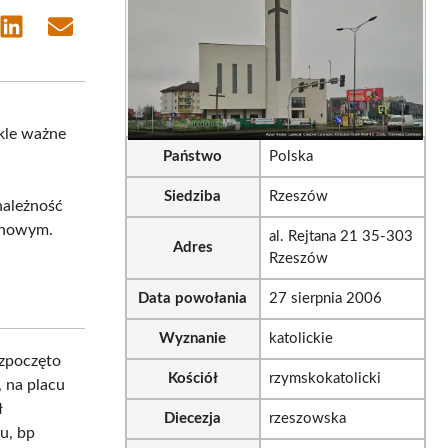
e
Share
Share
on
on
sApp
LinkedIn
Email
ykle ważne
Państwo
Polska
Siedziba
Rzeszów
ynależność
uchowym.
al. Rejtana 21 35-303
Adres
Rzeszów
Data powołania
27 sierpnia 2006
Wyznanie
katolickie
ozpoczęto
Kościół
rzymskokatolicki
 na placu
ł
Diecezja
rzeszowska
ku, bp