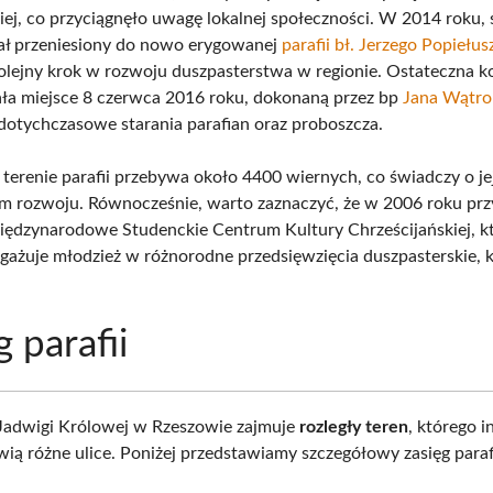
ej, co przyciągnęło uwagę lokalnej społeczności. W 2014 roku, 
tał przeniesiony do nowo erygowanej
parafii bł. Jerzego Popiełus
olejny krok w rozwoju duszpasterstwa w regionie. Ostateczna k
ała miejsce 8 czerwca 2016 roku, dokonaną przez bp
Jana Wątro
dotychczasowe starania parafian oraz proboszcza.
 terenie parafii przebywa około 4400 wiernych, co świadczy o je
 rozwoju. Równocześnie, warto zaznaczyć, że w 2006 roku przy
ędzynarodowe Studenckie Centrum Kultury Chrześcijańskiej, k
gażuje młodzież w różnorodne przedsięwzięcia duszpasterskie, k
g parafii
 Jadwigi Królowej w Rzeszowie zajmuje
rozległy teren
, którego i
wią różne ulice. Poniżej przedstawiamy szczegółowy zasięg parafi