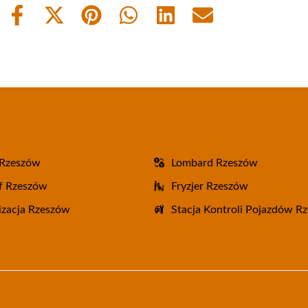
Share
Share
Share
Share
Share
Share
on
on
on
on
on
on
Facebook
X
Pinterest
WhatsApp
LinkedIn
Email
(Twitter)
 Rzeszów
Lombard Rzeszów
f Rzeszów
Fryzjer Rzeszów
zacja Rzeszów
Stacja Kontroli Pojazdów R