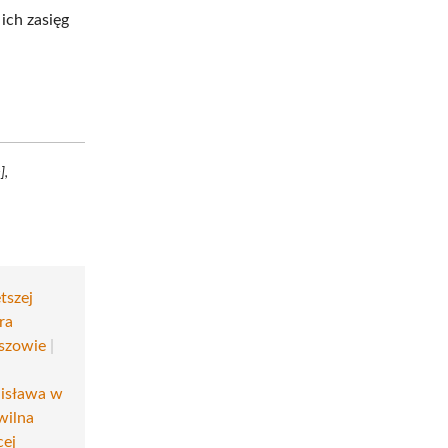
ich zasięg
],
tszej
ra
eszowie
|
nisława w
wilna
cej