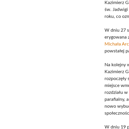
Kazimierz G
św. Jadwigi
roku, co oz
W dniu 27 s
erygowana z
Michała Arc
powstałej pa
Na kolejny 
Kazimierz G
rozpoczęły 
miejsce wm
rozdziału w
parafialny,
nowo wybudo
społecznośc
W dniu 19 p