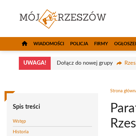
Przejdź
do
treści
WIADOMOŚCI
POLICJA
FIRMY
OGŁOSZE
UWAGA!
Dołącz do nowej grupy
Rzes
Strona główn
Para
Spis treści
Rze
Wstęp
Historia