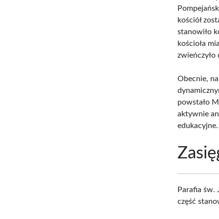
Pompejański
kościół zos
stanowiło k
kościoła mi
zwieńczyło 
Obecnie, na
dynamicznym
powstało Mi
aktywnie an
edukacyjne.
Zasię
Parafia św.
część stano