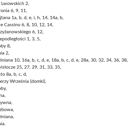
t Lwowskich 2,
onia 6, 9, 11,
jtana 1a, b, d, e, i, h, 14, 14a, b,
 Cassino 6, 8, 10, 12, 14,
rzyżanowskiego 6, 12,
iepodległości 1, 3, 5,
oby 8,
ia 2,
lniana 10, 16a, b, c, d, e, 18a, b, c, d, e, 28a, 30, 32, 34, 36, 38,
słocze 25, 27, 29, 31, 33, 35,
to 8a, b, c, d,
erzy Września (domki),
oby,
na,
ywna,
zbowa,
lniana,
ia.