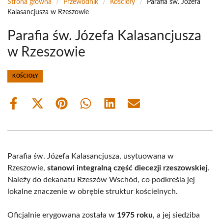
Strona główna
/
Przewodnik
/
Kościoły
/
Parafia św. Józefa
Kalasancjusza w Rzeszowie
Parafia św. Józefa Kalasancjusza
w Rzeszowie
KOŚCIOŁY
Share
Share
Share
Share
Share
Share
on
on
on
on
on
on
Facebook
X
Pinterest
WhatsApp
LinkedIn
Email
(Twitter)
Parafia św. Józefa Kalasancjusza, usytuowana w
Rzeszowie,
stanowi integralną część diecezji rzeszowskiej
.
Należy do dekanatu Rzeszów Wschód, co podkreśla jej
lokalne znaczenie w obrębie struktur kościelnych.
Oficjalnie erygowana została w
1975 roku
, a jej siedziba