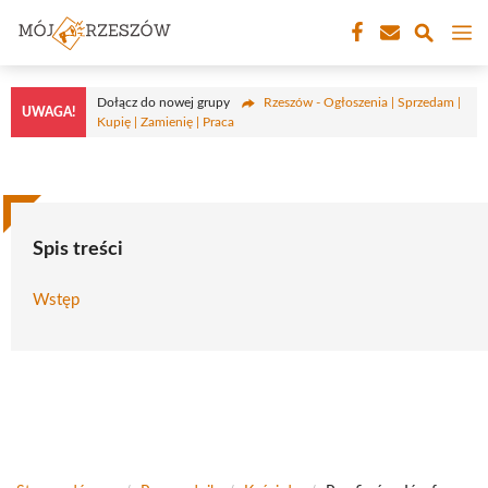
Przejdź
M
do
treści
Dołącz do nowej grupy
Rzeszów - Ogłoszenia | Sprzedam |
UWAGA!
Kupię | Zamienię | Praca
Spis treści
Wstęp