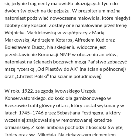
się jedynie fragmenty malowidła ukazujących tych do
dwóch świętych na tle pejzażu. W prezbiterium można
natomiast podziwiać nowoczesne malowidła, które niegdyś
zdobiły cały kościół. Zostały one namalowane przez Irenę
Wojnicką-Markielowską w współpracy z Marią
Markowską, Andrzejem Kotarbą, Alfredem Kud oraz
Bolesławem Duszą. Na sklepieniu widoczne jest
przedstawienie Koronacji NMP w otoczeniu aniołów,
natomiast na ścianach bocznych mogą Państwo zobaczyć
mszę rycerską „Od Piastów do AK” (na ścianie północnej)
oraz „Chrzest Polski” (na ścianie południowej).
W roku 1922, za zgodą lwowskiego Urzędu
Konserwatorskiego, do kościoła garnizonowego w
Rzeszowie trafił główny ołtarz, który został wykonany w
latach 1745–1746 przez Sebastiana Festingera, a który
wcześniej znajdował się w remontowanej katedrze
ormiańskiej. Z kolei ambona pochodzi z kościoła Świętej
Trójcy oraz św. Mikołaja. Najciekawszym elementem