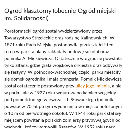
Ogród klasztorny (obecnie Ogród miejski
im. Solidarności)
Poreformacki ogród został wydzierżawiony przez
Towarzystwo Strzeleckie oraz rodzinę Kalinowskich. W
1871 roku Rada Miejska postanowiła przekształcić ten
teren w park, a plany zakładały budowę sokolni oraz
pomnika A. Mickiewicza. Ostatecznie w ogrodzie powstała
tylko altana, gdzie grała wojskowa orkiestra oraz odbywały
się festyny. W północno-wschodniej części parku mieściły
się domek ogrodnika i mała oranżeria. Pomnik Mickiewicza
został ostatecznie postawiony przy
ulicy jego imienia
, a nie
w parku, ale w 1927 roku wmurowano kamień węgielny
pod pomnik innego wieszcza – J. Słowackiego (pomnik
powstał w 70 lat po tym wydarzeniu w miejscu położonym
o 10 m od pierwotnego cokołu). W 1944 roku park stał się
miejscem powitania polskich żołnierzy przybywających od
wschodu, którzy wyzwolili Rzeszów. W 1952 roku park