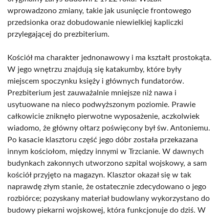
wprowadzono zmiany, takie jak usunięcie frontowego
przedsionka oraz dobudowanie niewielkiej kapliczki
przylegającej do prezbiterium.
Kościół ma charakter jednonawowy i ma kształt prostokąta.
W jego wnętrzu znajdują się katakumby, które były
miejscem spoczynku księży i głównych fundatorów.
Prezbiterium jest zauważalnie mniejsze niż nawa i
usytuowane na nieco podwyższonym poziomie. Prawie
całkowicie zniknęło pierwotne wyposażenie, aczkolwiek
wiadomo, że główny ołtarz poświęcony był św. Antoniemu.
Po kasacie klasztoru część jego dóbr została przekazana
innym kościołom, między innymi w Trzcianie. W dawnych
budynkach zakonnych utworzono szpital wojskowy, a sam
kościół przyjęto na magazyn. Klasztor okazał się w tak
naprawdę złym stanie, że ostatecznie zdecydowano o jego
rozbiórce; pozyskany materiał budowlany wykorzystano do
budowy piekarni wojskowej, która funkcjonuje do dziś. W