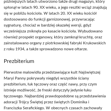
późniejszych latach utworzono także drugi magazyn, który
spłonął w latach 90. XX wieku, a jego resztki wciąż znajdują
się w pobliżu kościoła. W latach 20. XX wieku kościół
dostosowano do funkcji garnizonowej, przywracając
sygnaturę, chociaż w bardziej okazałej wersji, gdyż
wcześniejsza zniknęła po kasacie kościoła. Wybudowano
również prospekt organowy, który zamknął kruchtę, oraz
zainstalowano organy z piotrkowskiej fabryki Krukowskich
z roku 1934, a także sprowadzono nowe ołtarze.
Prezbiterium
Pierwotne malowidła przedstawiające kult Najświętszej
Maryi Panny pokrywały niegdyś wszystkie ściany
prezbiterium, łuk tęczowy oraz część nawy, przy czym
istnieje możliwość, że freski dotyczyły jedynie łuku
tęczowego. Najbardziej prawdopodobne są przedstawienia
adoracji Trójcy Świętej przez świętych Dominika i
Franciszka Serafickiego. W obecnych czasach zachowały