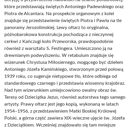
które przedstawiają świętych Antoniego Padewskiego oraz
Piotra de Alcantara. Na prospekcie organowym z kolei
znajduje się przedstawienie świętych Piotra i Pawła na tle
panoramy Jerozolimskiej. Lewy ołtarz to oryginalna,
późnobarokowa konstrukcja pochodząca z nieczynnej
cerkwi z Kańczugi koło Przeworska, prawdopodobnie
również z warsztatu S. Festingera. Umieszczono ją na
drewnianym podwyższeniu. W retabulum znajduje się
wizerunek Chrystusa Miłosiernego, mogącego być dziełem
Antoniego Józefa Kamińskiego, stworzonym przed połową
1939 roku, co sugeruje nietypowe tło, które odbiega od
standardowego czarnego i przedstawia wiosenny krajobraz.
Nad tym wizerunkiem umiejscowiono owalny obraz św.
Teresy od Dzieciątka Jezus, również autorstwa tego samego
artysty. Prawy ołtarz jest jego kopią, wykonaną w latach
1954–1956, z przedstawieniem Matki Boskiej Królowej
Polski, a górna część zawiera XIX-wieczne ujęcie św. Józefa
z Dzieciątkiem. Wcześniej znajdowało się tam mniejsze