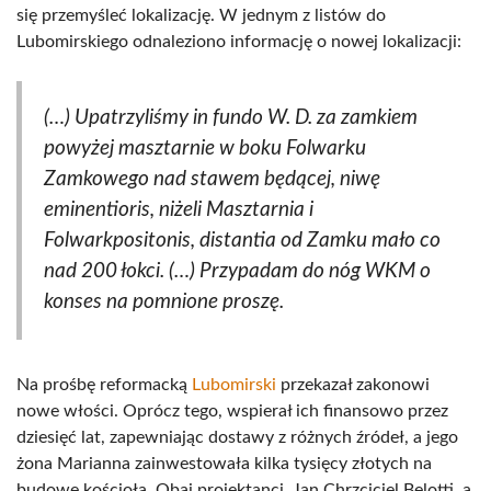
się przemyśleć lokalizację. W jednym z listów do
Lubomirskiego odnaleziono informację o nowej lokalizacji:
(…) Upatrzyliśmy in fundo W. D. za zamkiem
powyżej masztarnie w boku Folwarku
Zamkowego nad stawem będącej, niwę
eminentioris, niżeli Masztarnia i
Folwarkpositonis, distantia od Zamku mało co
nad 200 łokci. (…) Przypadam do nóg WKM o
konses na pomnione proszę.
Na prośbę reformacką
Lubomirski
przekazał zakonowi
nowe włości. Oprócz tego, wspierał ich finansowo przez
dziesięć lat, zapewniając dostawy z różnych źródeł, a jego
żona Marianna zainwestowała kilka tysięcy złotych na
budowę kościoła. Obaj projektanci, Jan Chrzciciel Belotti, a