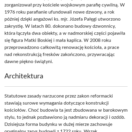
zorganizował przy kościele wojskowym parafię cywilną. W
1976 roku parafianie ufundowali nowe dzwony, a rok
później dzięki angażowi ks. mjr. Józefa Pałęgi utworzono
zakrystię. W latach 80. dokonano budowy dzwonnicy,
która łączyła dwa obiekty, a w nadmorskiej części pojawiła
się figura Matki Boskiej i mała kaplica. W 2008 roku
przeprowadzono całkowitą renowację kościoła, a prace
nad rekonstrukcją fresków zakończono, przywracając
dawne piękno świątyni.
Architektura
Statutowe zasady narzucone przez zakon reformacki
stawiają surowe wymagania dotyczące konstrukcji
kościołów. Choć budowla ta jest zbudowana w barokowym
stylu, to jednak pozbawiono ją nadmiaru dekoracji i ozdób.
Dzisiejsza forma budynku w dużej mierze zachowuje
oryginalny zarys budowli z 1722 roku. Wszak