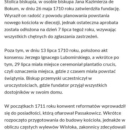
Stolica biskupia, w osobie biskupa Jana Kazimierza de
Bokum, w dniu 26 maja 1710 roku zatwierdziła fundację.
Wyraził on radość z powodu planowania powstania
nowego kościoła w diecezji, jednak ostateczna aprobata
została odłożona na dzień 7 lipca tegoż roku, wzywając
wszystkich chętnych do zgłaszania zastrzeżeń.
Poza tym, w dniu 13 lipca 1710 roku, położono akt
konsensu Jerzego Ignacego Lubomirskiego, a wkrótce po
tym, 29 lipca miała miejsce ceremoniał plantatio crucis,
czyli oznaczenia miejsca, gdzie z czasem miała powstać
świątynia. Biskup przemyski uczestniczył w
uroczystościach, gdzie fundator przyjął wszystkich
dostojników w swoim domu.
W początkach 1711 roku konwent reformatów wprowadził
się do posiadłości, którą ofiarował Passakowicz. Wkrótce
rozpoczęto przygotowania do budowy kościoła, jednakże w
obliczu częstych wylewów Wisłoka, zakonnicy zdecydowali