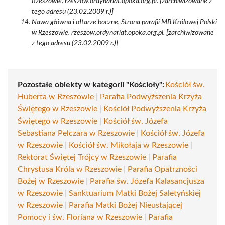
Rzeszowie. rzeszow.ordynariat.opoka.org.pl. [zarchiwizowane z
tego adresu (23.02.2009 r.)]
Nawa główna i ołtarze boczne, Strona parafii MB Królowej Polski
w Rzeszowie. rzeszow.ordynariat.opoka.org.pl. [zarchiwizowane
z tego adresu (23.02.2009 r.)]
Pozostałe obiekty w kategorii "Kościoły":
Kościół św.
Huberta w Rzeszowie
|
Parafia Podwyższenia Krzyża
Świętego w Rzeszowie
|
Kościół Podwyższenia Krzyża
Świętego w Rzeszowie
|
Kościół św. Józefa
Sebastiana Pelczara w Rzeszowie
|
Kościół św. Józefa
w Rzeszowie
|
Kościół św. Mikołaja w Rzeszowie
|
Rektorat Świętej Trójcy w Rzeszowie
|
Parafia
Chrystusa Króla w Rzeszowie
|
Parafia Opatrzności
Bożej w Rzeszowie
|
Parafia św. Józefa Kalasancjusza
w Rzeszowie
|
Sanktuarium Matki Bożej Saletyńskiej
w Rzeszowie
|
Parafia Matki Bożej Nieustającej
Pomocy i św. Floriana w Rzeszowie
|
Parafia