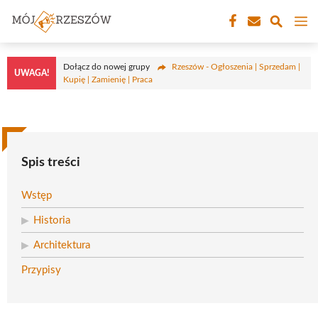
Przejdź
M
do
treści
Dołącz do nowej grupy
Rzeszów - Ogłoszenia | Sprzedam |
UWAGA!
Kupię | Zamienię | Praca
Spis treści
Wstęp
Historia
Architektura
Przypisy