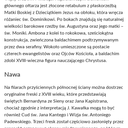
głównego ołtarza jest złocone retabulum z płaskorzeźbą
Matki Boskiej z Dzieciątkiem Jezus na obłoku, która wręcza
różaniec św. Dominikowi. Po bokach znajdują się naturalnej
wielkości barokowe rzeźby św. Augustyna oraz jego matki –
św. Moniki. Ambona z kolei to rokokowa, sześciokątna
konstrukcja, zwieńczona baldachimem podtrzymywanym
przez dwa serafiny. Wokoło umieszczone są postacie
czterech ewangelistów oraz Ojców Kościoła, a baldachim
zdobi XVIII-wieczna figura nauczającego Chrystusa.
Nawa
Na filarach przyściennych północnej ściany można dostrzec
oryginalne freski z XVIII wieku, które przedstawiają
świętych Bernardyna ze Sieny oraz Jana Kapistrana,
chociaż zgodnie z interpretacją J. Kawałka mogą to być
również Cud św. Jana Kantego i Wizja św. Antoniego
Padewskiego. Trzeci fresk został częściowo zasłonięty przez