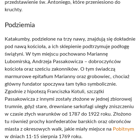
przedstawienie św. Antoniego, które przeniesiono do
kruchty.
Podziemia
Katakumby, podzielone na trzy nawy, znajdują się dokładnie
pod nawą kościoła, a ich sklepienie podtrzymuje podłogę
świątyni. W tym miejscu pochowano Mariannę
Lubomirską, Andrzeja Passakowicza – dobroczyńców
kościoła oraz sześciu zakonników. O tym świadczą
marmurowe epitafium Marianny oraz grobowiec, chociaż
główny fundator spoczywa tam tylko symbolicznie.
Zgodnie z hipotezą Franciszka Kotuli, szczątki
Passakowicza z innymi zostały złożone w jednej zbiorowej
trumnie, gdyż stare, drewniane sarkofagi uległy zniszczeniu
w czasie złych warunków od 1787 do 1922 roku. Złożono
tu również prochy konfederatów barskich oraz obrońców
miasta z okresowych walk, jakie miały miejsce na
Pobitnym
w dniach 11-15 sierpnia 1769 roku.