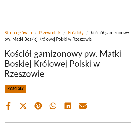
Strona główna
/
Przewodnik
/
Kościoły
/
Kościół garnizonowy
pw. Matki Boskiej Królowej Polski w Rzeszowie
Kościół garnizonowy pw. Matki
Boskiej Królowej Polski w
Rzeszowie
KOŚCIOŁY
Share
Share
Share
Share
Share
Share
on
on
on
on
on
on
Facebook
X
Pinterest
WhatsApp
LinkedIn
Email
(Twitter)