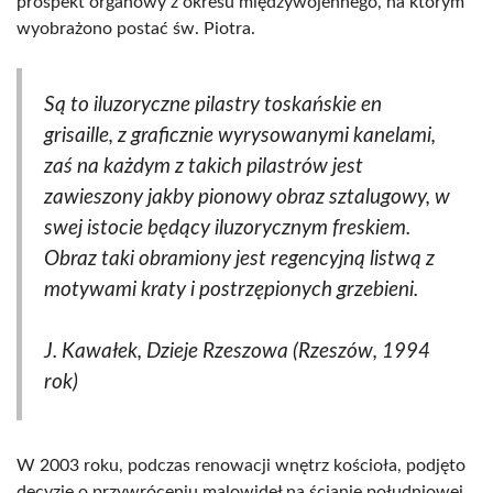
prospekt organowy z okresu międzywojennego, na którym
wyobrażono postać św. Piotra.
Są to iluzoryczne pilastry toskańskie en
grisaille, z graficznie wyrysowanymi kanelami,
zaś na każdym z takich pilastrów jest
zawieszony jakby pionowy obraz sztalugowy, w
swej istocie będący iluzorycznym freskiem.
Obraz taki obramiony jest regencyjną listwą z
motywami kraty i postrzępionych grzebieni.
J. Kawałek, Dzieje Rzeszowa (Rzeszów, 1994
rok)
W 2003 roku, podczas renowacji wnętrz kościoła, podjęto
decyzję o przywróceniu malowideł na ścianie południowej,