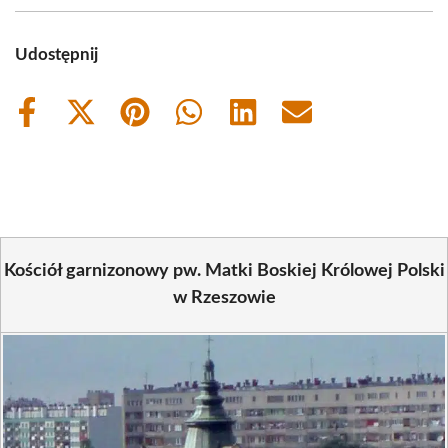
Udostępnij
Share
Share
Share
Share
Share
Share
on
on
on
on
on
on
Facebook
X
Pinterest
WhatsApp
LinkedIn
Email
(Twitter)
Kościół garnizonowy pw. Matki Boskiej Królowej Polski
w Rzeszowie