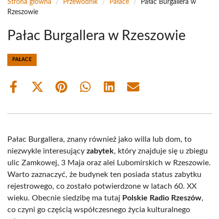
Strona główna
/
Przewodnik
/
Pałace
/
Pałac Burgallera w
Rzeszowie
Pałac Burgallera w Rzeszowie
PAŁACE
Share
Share
Share
Share
Share
Share
on
on
on
on
on
on
Facebook
X
Pinterest
WhatsApp
LinkedIn
Email
(Twitter)
Pałac Burgallera, znany również jako willa lub dom, to
niezwykle interesujący
zabytek
, który znajduje się u zbiegu
ulic Zamkowej, 3 Maja oraz alei Lubomirskich w Rzeszowie.
Warto zaznaczyć, że budynek ten posiada status zabytku
rejestrowego, co zostało potwierdzone w latach 60. XX
wieku. Obecnie siedzibę ma tutaj
Polskie Radio Rzeszów
,
co czyni go częścią współczesnego życia kulturalnego