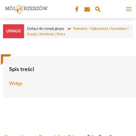
Przejdź
M
do
treści
Dołącz do nowej grupy
Rzeszów - Ogłoszenia | Sprzedam |
UWAGA!
Kupię | Zamienię | Praca
Spis treści
Wstęp