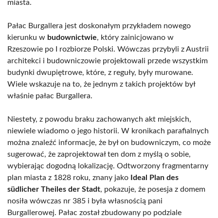
miasta.
Pałac Burgallera jest doskonałym przykładem nowego
kierunku w
budownictwie
, który zainicjowano w
Rzeszowie po I rozbiorze Polski. Wówczas przybyli z Austrii
architekci i budowniczowie projektowali przede wszystkim
budynki dwupiętrowe, które, z reguły, były murowane.
Wiele wskazuje na to, że jednym z takich projektów był
właśnie pałac Burgallera.
Niestety, z powodu braku zachowanych akt miejskich,
niewiele wiadomo o jego historii. W kronikach parafialnych
można znaleźć informacje, że był on budowniczym, co może
sugerować, że zaprojektował ten dom z myślą o sobie,
wybierając dogodną lokalizację. Odtworzony fragmentarny
plan miasta z 1828 roku, znany jako
Ideal Plan des
südlicher Theiles der Stadt
, pokazuje, że posesja z domem
nosiła wówczas nr 385 i była własnością pani
Burgallerowej. Pałac został zbudowany po podziale