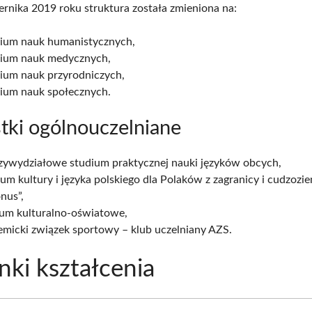
ernika 2019 roku struktura została zmieniona na:
gium nauk humanistycznych,
gium nauk medycznych,
gium nauk przyrodniczych,
gium nauk społecznych.
tki ogólnouczelniane
zywydziałowe studium praktycznej nauki języków obcych,
um kultury i języka polskiego dla Polaków z zagranicy i cudzoz
nus”,
ium kulturalno-oświatowe,
emicki związek sportowy – klub uczelniany AZS.
nki kształcenia