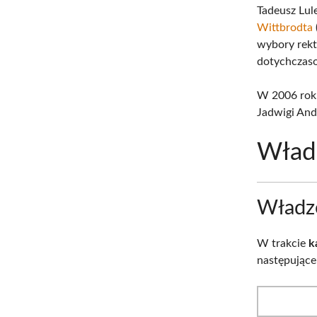
Tadeusz Lul
Wittbrodta
wybory rekt
dotychczaso
W 2006 roku
Jadwigi And
Wład
Władze
W trakcie
k
następujące