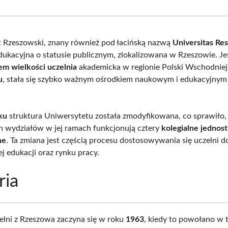
Facebook
X
Pinterest
What
(Twitter)
 Rzeszowski, znany również pod łacińską nazwą
Universitas Res
edukacyjna o statusie publicznym, zlokalizowana w Rzeszowie. Je
m wielkości uczelnia
akademicka w regionie Polski Wschodniej
u
, stała się szybko ważnym ośrodkiem naukowym i edukacyjny
ku
struktura Uniwersytetu została zmodyfikowana, co sprawiło, 
h wydziałów w jej ramach funkcjonują cztery
kolegialne jednost
ne
. Ta zmiana jest częścią procesu dostosowywania się uczelni d
j edukacji oraz rynku pracy.
ria
zelni z Rzeszowa zaczyna się w roku
1963
, kiedy to powołano w 