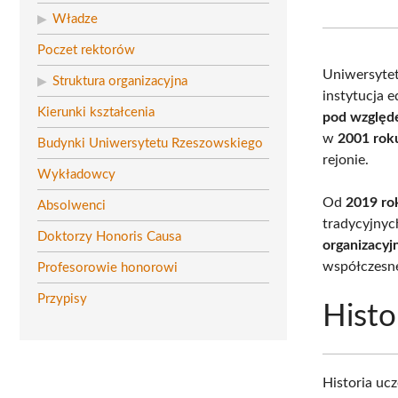
Władze
Poczet rektorów
Uniwersytet
Struktura organizacyjna
instytucja 
Kierunki kształcenia
pod względe
w
2001 rok
Budynki Uniwersytetu Rzeszowskiego
rejonie.
Wykładowcy
Od
2019 ro
Absolwenci
tradycyjnyc
Doktorzy Honoris Causa
organizacyj
współczesne
Profesorowie honorowi
Przypisy
Histo
Historia uc