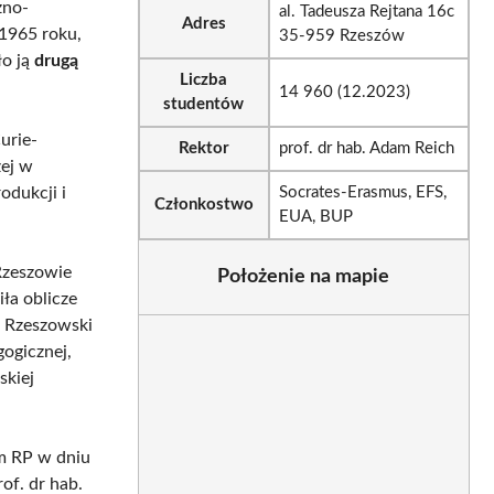
zno-
al. Tadeusza Rejtana 16c
Adres
 1965 roku,
35-959 Rzeszów
ło ją
drugą
Liczba
14 960 (12.2023)
studentów
urie-
Rektor
prof. dr hab. Adam Reich
zej w
odukcji i
Socrates-Erasmus, EFS,
Członkostwo
EUA, BUP
 Rzeszowie
Położenie na mapie
ła oblicze
t Rzeszowski
gogicznej,
skiej
jm RP w dniu
of. dr hab.