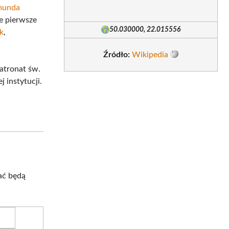
munda
e pierwsze
50.030000, 22.015556
k
,
Źródło:
Wikipedia
patronat św.
 instytucji.
ać będą