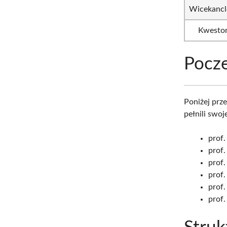
Wicekancl
Kwesto
Pocze
Poniżej prz
pełnili swo
prof.
prof.
prof.
prof.
prof.
prof.