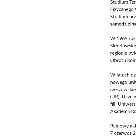
Studium Te
Fizycznego 
Studium prz
samodzielną
W 1969 roku
Skłodowskie
regionie by
Obrotu Rol
W latach dz
nowego uni
rzeszowskie
(UR). Uczeln
filii Uniwe
Akademii Ro
Ramowy akt 
7 czerwca 2