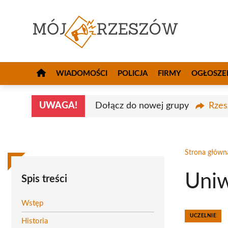
Przejdź
do
treści
WIADOMOŚCI
POLICJA
FIRMY
OGŁOSZE
UWAGA!
Dołącz do nowej grupy
Rzes
Strona główn
Uniw
Spis treści
Wstęp
UCZELNIE
Historia