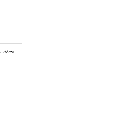
o
, którzy