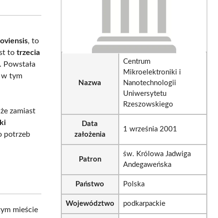
sApp
LinkedIn
Email
oviensis
, to
st to
trzecia
Centrum
. Powstała
Mikroelektroniki i
m w tym
Nazwa
Nanotechnologii
Uniwersytetu
Rzeszowskiego
że zamiast
ki
Data
1 września 2001
o potrzeb
założenia
św. Królowa Jadwiga
Patron
Andegaweńska
Państwo
Polska
Województwo
podkarpackie
tym mieście