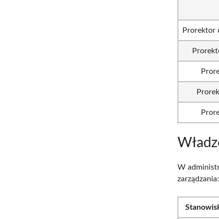
Prorektor 
Prorekt
Pror
Prorek
Pror
Władze
W administr
zarządzania
Stanowis