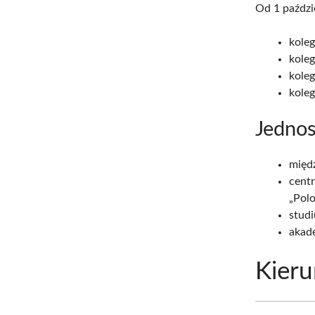
Od 1 paździ
kole
kole
kole
kole
Jednos
międ
centr
„Polo
stud
akad
Kieru