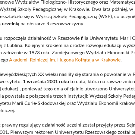
renowe Wydziałów Filologiczno-Historycznego oraz Matematyc
Wyższej Szkoły Pedagogicznej w Krakowie. Dwa lata później, w
ekształciło się w Wyższą Szkołę Pedagogiczną (WSP), co uczyni
 uczelnią
na obszarze Rzeszowszczyzny.
 rozpoczęła działalność w Rzeszowie filia Uniwersytetu Marii C
j z Lublina. Kolejnym krokiem na drodze rozwoju edukacji wyżs
ło założenie w 1973 roku Zamiejscowego Wydziału Ekonomiki Pr
nego
Akademii Rolniczej im. Hugona Kołłątaja w Krakowie
.
iewięćdziesiątych XX wieku nasiliły się starania o powołanie w
wersytetu.
1 września 2001 roku
to data, która na zawsze zmieni
j edukacji, ponieważ tego dnia oficjalnie utworzono Uniwersyte
ia powstała z połączenia trzech instytucji: Wyższej Szkoły Peda
rsytetu Marii Curie-Skłodowskiej oraz Wydziału Ekonomii krakow
lniczej.
prawny regulujący działalność uczelni został przyjęty przez Se
001. Pierwszym rektorem Uniwersytetu Rzeszowskiego został pr