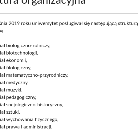
tura organizacyjna
nia 2019 roku uniwersytet posługiwał się następującą struktur
ną:
ał biologiczno-rolniczy,
ał biotechnologii,
ał ekonomii,
ał filologiczny,
iał matematyczno-przyrodniczy,
iał medyczny,
ał muzyki,
iał pedagogiczny,
ał socjologiczno-historyczny,
ał sztuki,
iał wychowania fizycznego,
ał prawa i administracji.