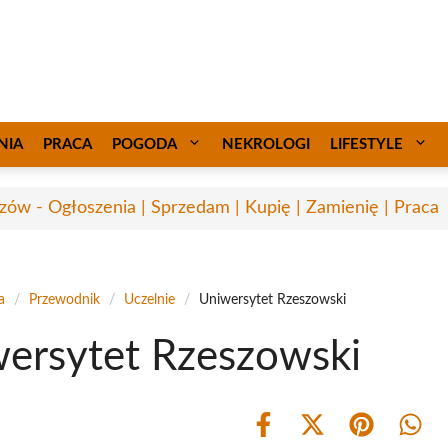
NIA
PRACA
POGODA
NEKROLOGI
LIFESTYLE
zów - Ogłoszenia | Sprzedam | Kupię | Zamienię | Praca
a
/
Przewodnik
/
Uczelnie
/
Uniwersytet Rzeszowski
ersytet Rzeszowski
Share
Share
Share
Shar
on
on
on
on