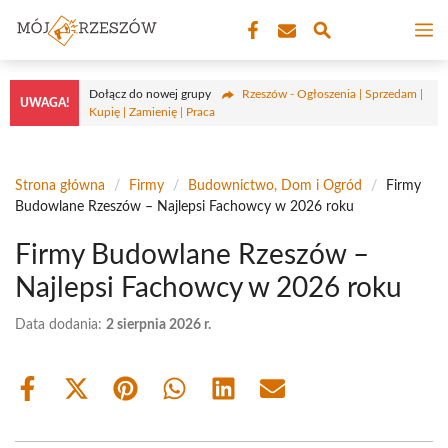
Przejdź
M
do
treści
Dołącz do nowej grupy
Rzeszów - Ogłoszenia | Sprzedam |
UWAGA!
Kupię | Zamienię | Praca
Strona główna
/
Firmy
/
Budownictwo, Dom i Ogród
/
Firmy
Budowlane Rzeszów – Najlepsi Fachowcy w 2026 roku
Firmy Budowlane Rzeszów –
Najlepsi Fachowcy w 2026 roku
Data dodania:
2 sierpnia 2026 r.
Share
Share
Share
Share
Share
Share
on
on
on
on
on
on
Facebook
X
Pinterest
WhatsApp
LinkedIn
Email
(Twitter)