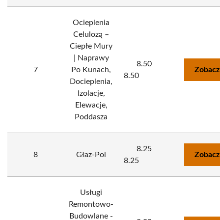
Ocieplenia
Celulozą –
Ciepłe Mury
| Naprawy
8.50
7
Po Kunach,
Zobacz
8.50
Docieplenia,
Izolacje,
Elewacje,
Poddasza
8.25
8
Głaz-Pol
Zobacz
8.25
Usługi
Remontowo-
Budowlane -