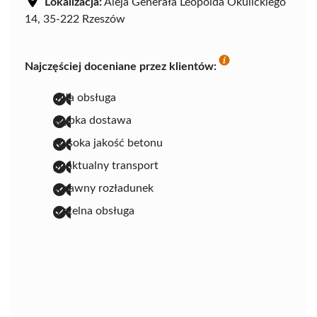
Lokalizacja:
Aleja Generała Leopolda Okulickiego
14, 35-222 Rzeszów
Najczęściej doceniane przez klientów:
miła obsługa
szybka dostawa
wysoka jakość betonu
punktualny transport
sprawny rozładunek
rzetelna obsługa