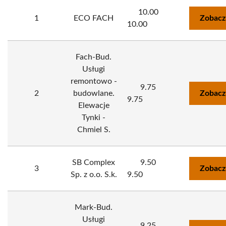
10.00
1
ECO FACH
Zobacz
10.00
Fach-Bud.
Usługi
remontowo -
9.75
2
budowlane.
Zobacz
9.75
Elewacje
Tynki -
Chmiel S.
SB Complex
9.50
3
Zobacz
Sp. z o.o. S.k.
9.50
Mark-Bud.
Usługi
9.25