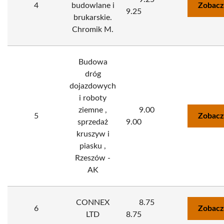
4
budowlane i
Zobacz
9.25
brukarskie.
Chromik M.
Budowa
dróg
dojazdowych
i roboty
ziemne ,
9.00
5
Zobacz
sprzedaż
9.00
kruszyw i
piasku ,
Rzeszów -
AK
CONNEX
8.75
6
Zobacz
LTD
8.75