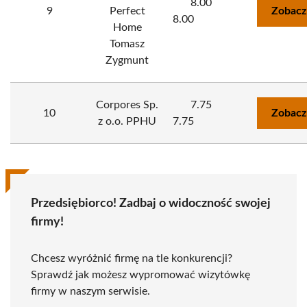
8.00
9
Perfect
Zobacz
8.00
Home
Tomasz
Zygmunt
Corpores Sp.
7.75
10
Zobacz
z o.o. PPHU
7.75
Przedsiębiorco! Zadbaj o widoczność swojej
firmy!
Chcesz wyróżnić firmę na tle konkurencji?
Sprawdź jak możesz wypromować wizytówkę
firmy w naszym serwisie.