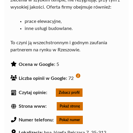
zlecenia w szybkim tempie, nie rezygnując przy tym z
wysokiej jakości. Oferta firmy obejmuje również:
prace elewacyjne,
inne usługi budowlane.
To czyni ją wszechstronnym i godnym zaufania
partnerem na rynku w Rzeszowie.
Ocena w Google:
5
Liczba opinii w Google:
72
Czytaj opinie:
Zobacz profil
Strona www:
Pokaż stronę
Numer telefonu:
Pokaż numer
Lokalizacja:
bpa Józefa Pelczara 7, 35-312