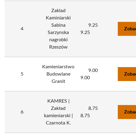
Zaklad
Kaminiarski
Sabina
9.25
4
Zoba
Sarzynska
9.25
nagrobki
Rzeszów
Kamieniarstwo
9.00
5
Budowlane
Zoba
9.00
Granit
KAMRES |
Zakład
8.75
6
Zoba
kamieniarski |
8.75
Czarnota K.