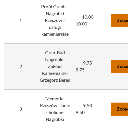
Profil Granit -
Nagrobki
10.00
1
Rzeszów -
Zoba
10.00
usługi
kamieniarskie
Gran-Bud
Nagrobki,
9.75
2
Zakład
Zoba
9.75
Kamieniarski
Grzegorz Bereś
Memorial
Rzeszów: Tanie
9.50
3
Zoba
i Solidne
9.50
Nagrobki