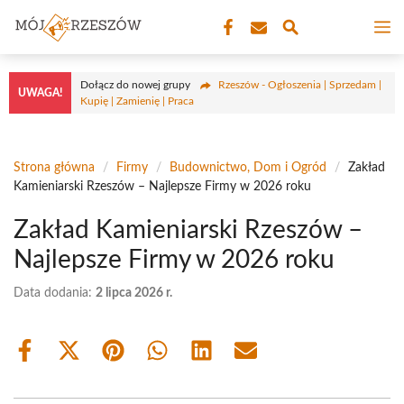
Przejdź
M
do
treści
Dołącz do nowej grupy
Rzeszów - Ogłoszenia | Sprzedam |
UWAGA!
Kupię | Zamienię | Praca
Strona główna
/
Firmy
/
Budownictwo, Dom i Ogród
/
Zakład
Kamieniarski Rzeszów – Najlepsze Firmy w 2026 roku
Zakład Kamieniarski Rzeszów –
Najlepsze Firmy w 2026 roku
Data dodania:
2 lipca 2026 r.
Share
Share
Share
Share
Share
Share
on
on
on
on
on
on
Facebook
X
Pinterest
WhatsApp
LinkedIn
Email
(Twitter)