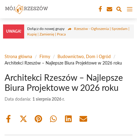
Przejdź
M
do
treści
Dołącz do nowej grupy
Rzeszów - Ogłoszenia | Sprzedam |
UWAGA!
Kupię | Zamienię | Praca
Strona główna
/
Firmy
/
Budownictwo, Dom i Ogród
/
Architekci Rzeszów – Najlepsze Biura Projektowe w 2026 roku
Architekci Rzeszów – Najlepsze
Biura Projektowe w 2026 roku
Data dodania:
1 sierpnia 2026 r.
Share
Share
Share
Share
Share
Share
on
on
on
on
on
on
Facebook
X
Pinterest
WhatsApp
LinkedIn
Email
(Twitter)