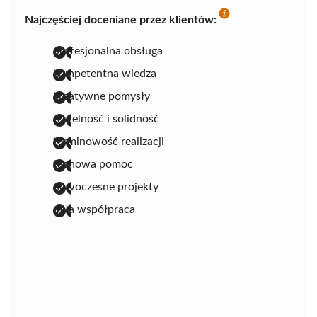
Najczęściej doceniane przez klientów:
profesjonalna obsługa
kompetentna wiedza
kreatywne pomysły
rzetelność i solidność
terminowość realizacji
fachowa pomoc
nowoczesne projekty
miła współpraca