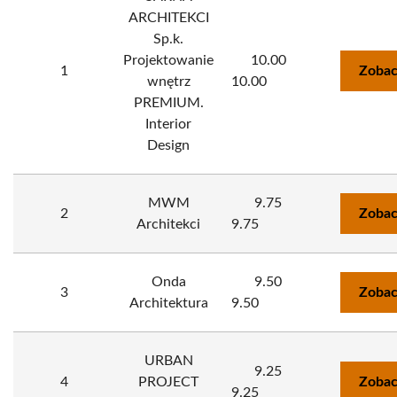
ARCHITEKCI
Sp.k.
Projektowanie
10.00
1
Zobac
wnętrz
10.00
PREMIUM.
Interior
Design
MWM
9.75
2
Zobac
Architekci
9.75
Onda
9.50
3
Zobac
Architektura
9.50
URBAN
9.25
4
PROJECT
Zobac
9.25