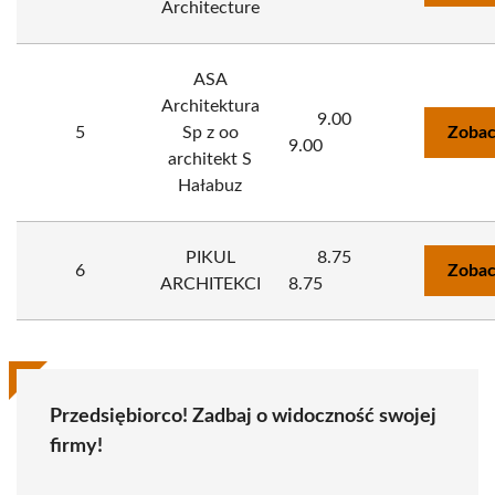
Architecture
ASA
Architektura
9.00
5
Sp z oo
Zobac
9.00
architekt S
Hałabuz
PIKUL
8.75
6
Zobac
ARCHITEKCI
8.75
Przedsiębiorco! Zadbaj o widoczność swojej
firmy!