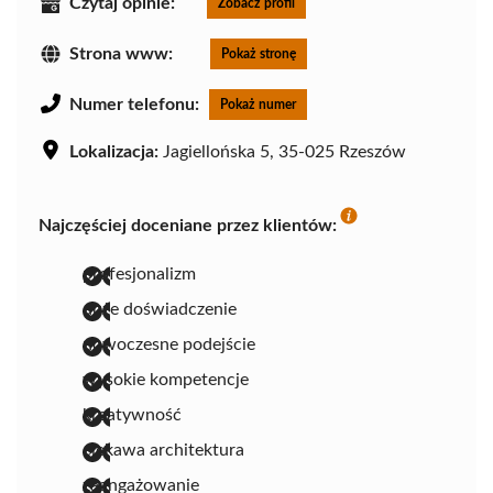
Czytaj opinie:
Zobacz profil
Strona www:
Pokaż stronę
Numer telefonu:
Pokaż numer
Lokalizacja:
Jagiellońska 5, 35-025 Rzeszów
Najczęściej doceniane przez klientów:
profesjonalizm
duże doświadczenie
nowoczesne podejście
wysokie kompetencje
kreatywność
ciekawa architektura
zaangażowanie