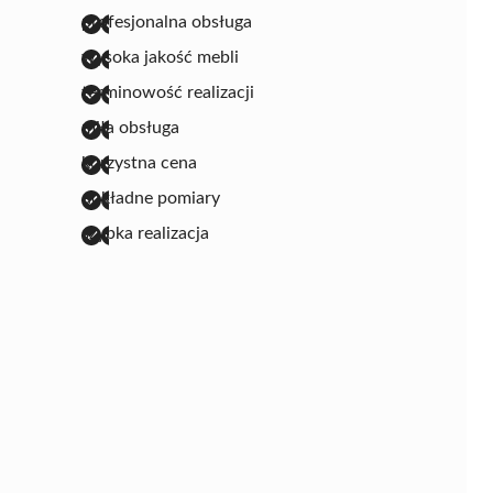
profesjonalna obsługa
wysoka jakość mebli
terminowość realizacji
miła obsługa
korzystna cena
dokładne pomiary
szybka realizacja