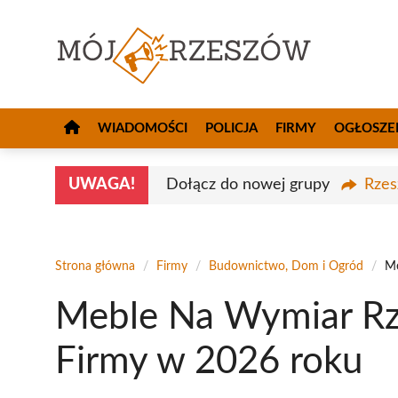
Przejdź
do
treści
WIADOMOŚCI
POLICJA
FIRMY
OGŁOSZE
UWAGA!
Dołącz do nowej grupy
Rzes
Strona główna
/
Firmy
/
Budownictwo, Dom i Ogród
/
Me
Meble Na Wymiar Rz
Firmy w 2026 roku