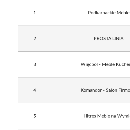
1
Podkarpackie Meble
2
PROSTA LINIA
3
Więcpol - Meble Kuche
4
Komandor - Salon Firm
5
Hitres Meble na Wymi