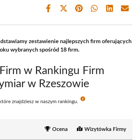
Share
Share
Share
Share
Share
Share
on
on
on
on
on
on
Facebook
X
Pinterest
WhatsApp
LinkedIn
Email
(Twitter)
dstawiamy zestawienie najlepszych firm oferujących
oku wybranych spośród 18 firm.
Firm w Rankingu Firm
ymiar w Rzeszowie
 które znajdziesz w naszym rankingu.
Ocena
Wizytówka Firmy