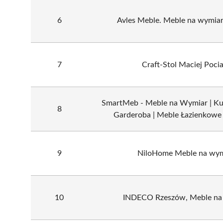
6
Avles Meble. Meble na wymia
7
Craft-Stol Maciej Poci
SmartMeb - Meble na Wymiar | Kuc
8
Garderoba | Meble Łazienkowe
9
NiloHome Meble na wym
10
INDECO Rzeszów, Meble na