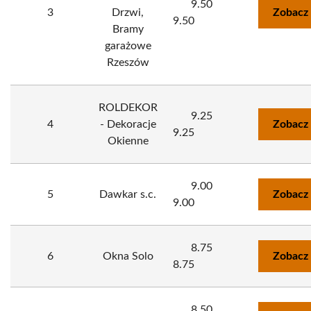
9.50
3
Drzwi,
Zobacz
9.50
Bramy
garażowe
Rzeszów
ROLDEKOR
9.25
4
- Dekoracje
Zobacz
9.25
Okienne
9.00
5
Dawkar s.c.
Zobacz
9.00
8.75
6
Okna Solo
Zobacz
8.75
8.50