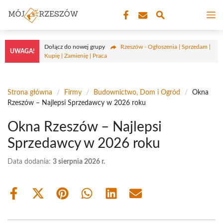
Przejdź
M
do
treści
Dołącz do nowej grupy
Rzeszów - Ogłoszenia | Sprzedam |
UWAGA!
Kupię | Zamienię | Praca
Strona główna
/
Firmy
/
Budownictwo, Dom i Ogród
/
Okna
Rzeszów – Najlepsi Sprzedawcy w 2026 roku
Okna Rzeszów – Najlepsi
Sprzedawcy w 2026 roku
Data dodania:
3 sierpnia 2026 r.
Share
Share
Share
Share
Share
Share
on
on
on
on
on
on
Facebook
X
Pinterest
WhatsApp
LinkedIn
Email
(Twitter)