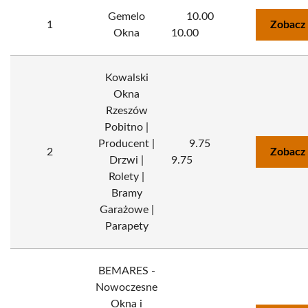
Gemelo
10.00
1
Zobacz
Okna
10.00
Kowalski
Okna
Rzeszów
Pobitno |
Producent |
9.75
2
Zobacz
Drzwi |
9.75
Rolety |
Bramy
Garażowe |
Parapety
BEMARES -
Nowoczesne
Okna i