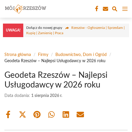
Przejdź
M
do
treści
Dołącz do nowej grupy
Rzeszów - Ogłoszenia | Sprzedam |
UWAGA!
Kupię | Zamienię | Praca
Strona główna
/
Firmy
/
Budownictwo, Dom i Ogród
/
Geodeta Rzeszów – Najlepsi Usługodawcy w 2026 roku
Geodeta Rzeszów – Najlepsi
Usługodawcy w 2026 roku
Data dodania:
1 sierpnia 2026 r.
Share
Share
Share
Share
Share
Share
on
on
on
on
on
on
Facebook
X
Pinterest
WhatsApp
LinkedIn
Email
(Twitter)