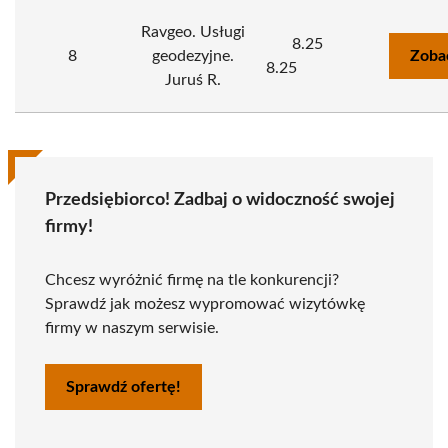
Ravgeo. Usługi
8.25
8
geodezyjne.
Zoba
8.25
Juruś R.
Przedsiębiorco! Zadbaj o widoczność swojej
firmy!
Chcesz wyróżnić firmę na tle konkurencji?
Sprawdź jak możesz wypromować wizytówkę
firmy w naszym serwisie.
Sprawdź ofertę!