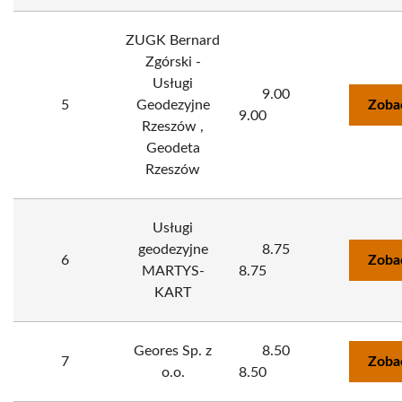
ZUGK Bernard
Zgórski -
Usługi
9.00
5
Geodezyjne
Zoba
9.00
Rzeszów ,
Geodeta
Rzeszów
Usługi
geodezyjne
8.75
6
Zoba
MARTYS-
8.75
KART
Geores Sp. z
8.50
7
Zoba
o.o.
8.50