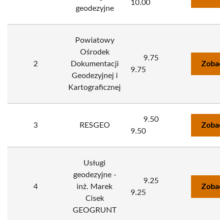
10.00
geodezyjne
Powiatowy
Ośrodek
9.75
2
Dokumentacji
Zoba
9.75
Geodezyjnej i
Kartograficznej
9.50
3
RESGEO
Zoba
9.50
Usługi
geodezyjne -
9.25
4
inż. Marek
Zoba
9.25
Cisek
GEOGRUNT