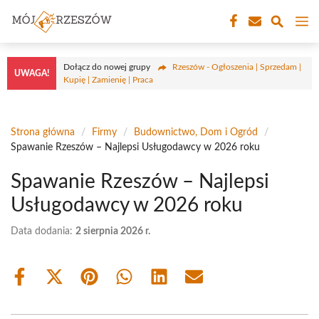
Przejdź
M
do
treści
Dołącz do nowej grupy
Rzeszów - Ogłoszenia | Sprzedam |
UWAGA!
Kupię | Zamienię | Praca
Strona główna
/
Firmy
/
Budownictwo, Dom i Ogród
/
Spawanie Rzeszów – Najlepsi Usługodawcy w 2026 roku
Spawanie Rzeszów – Najlepsi
Usługodawcy w 2026 roku
Data dodania:
2 sierpnia 2026 r.
Share
Share
Share
Share
Share
Share
on
on
on
on
on
on
Facebook
X
Pinterest
WhatsApp
LinkedIn
Email
(Twitter)