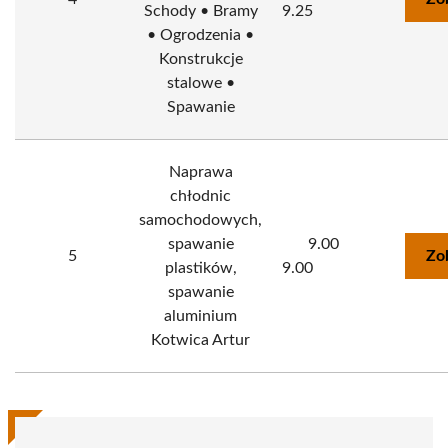
Schody • Bramy
9.25
• Ogrodzenia •
Konstrukcje
stalowe •
Spawanie
Naprawa
chłodnic
samochodowych,
spawanie
9.00
5
Zo
plastików,
9.00
spawanie
aluminium
Kotwica Artur