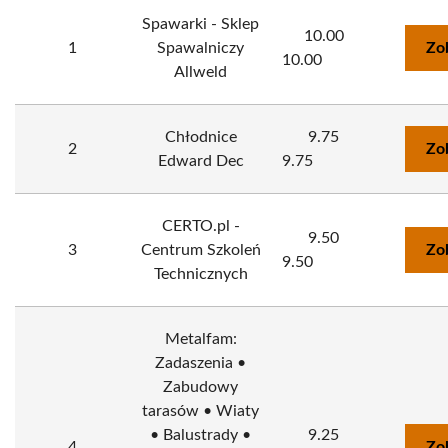
Spawarki - Sklep
10.00
1
Spawalniczy
Zo
10.00
Allweld
Chłodnice
9.75
2
Zo
Edward Dec
9.75
CERTO.pl -
9.50
3
Centrum Szkoleń
Zo
9.50
Technicznych
Metalfam:
Zadaszenia •
Zabudowy
tarasów • Wiaty
• Balustrady •
9.25
4
Zo