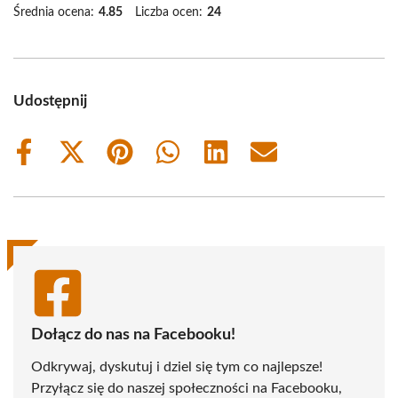
Średnia ocena:
4.85
Liczba ocen:
24
Udostępnij
Share
Share
Share
Share
Share
Share
on
on
on
on
on
on
Facebook
X
Pinterest
WhatsApp
LinkedIn
Email
(Twitter)
Dołącz do nas na Facebooku!
Odkrywaj, dyskutuj i dziel się tym co najlepsze!
Przyłącz się do naszej społeczności na Facebooku,