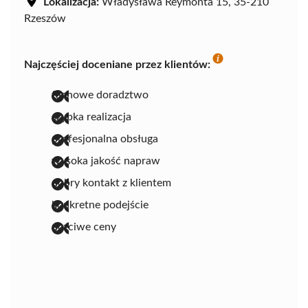
Lokalizacja:
Władysława Reymonta 15, 35-210
Rzeszów
Najczęściej doceniane przez klientów:
fachowe doradztwo
szybka realizacja
profesjonalna obsługa
wysoka jakość napraw
dobry kontakt z klientem
konkretne podejście
uczciwe ceny