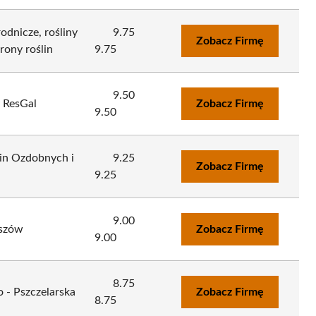
odnicze, rośliny
9.75
Zobacz Firmę
rony roślin
9.75
9.50
 ResGal
Zobacz Firmę
9.50
lin Ozdobnych i
9.25
Zobacz Firmę
9.25
9.00
eszów
Zobacz Firmę
9.00
8.75
 - Pszczelarska
Zobacz Firmę
8.75