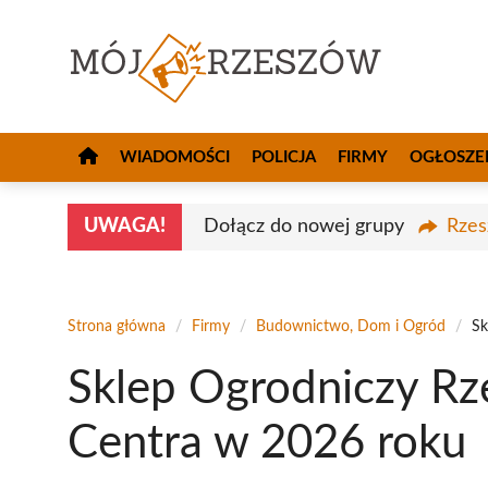
Przejdź
do
treści
WIADOMOŚCI
POLICJA
FIRMY
OGŁOSZE
UWAGA!
Dołącz do nowej grupy
Rzes
Strona główna
/
Firmy
/
Budownictwo, Dom i Ogród
/
Sk
Sklep Ogrodniczy Rz
Centra w 2026 roku