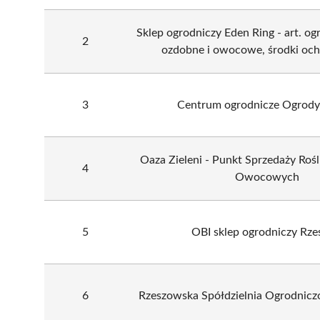
Sklep ogrodniczy Eden Ring - art. ogr
2
ozdobne i owocowe, środki och
3
Centrum ogrodnicze Ogrody
Oaza Zieleni - Punkt Sprzedaży Roś
4
Owocowych
5
OBI sklep ogrodniczy Rz
6
Rzeszowska Spółdzielnia Ogrodniczo