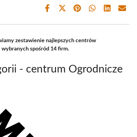
Share
Share
Share
Share
Share
Share
on
on
on
on
on
on
Facebook
X
Pinterest
WhatsApp
LinkedIn
Email
(Twitter)
wiamy zestawienie najlepszych centrów
 wybranych spośród 14 firm.
orii - centrum Ogrodnicze