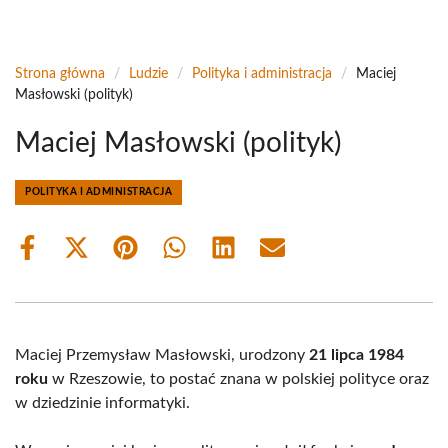
Strona główna
/
Ludzie
/
Polityka i administracja
/
Maciej
Masłowski (polityk)
Maciej Masłowski (polityk)
POLITYKA I ADMINISTRACJA
Share
Share
Share
Share
Share
Share
on
on
on
on
on
on
Facebook
X
Pinterest
WhatsApp
LinkedIn
Email
(Twitter)
Maciej Przemysław Masłowski, urodzony
21 lipca 1984
roku
w Rzeszowie, to postać znana w polskiej polityce oraz
w dziedzinie informatyki.