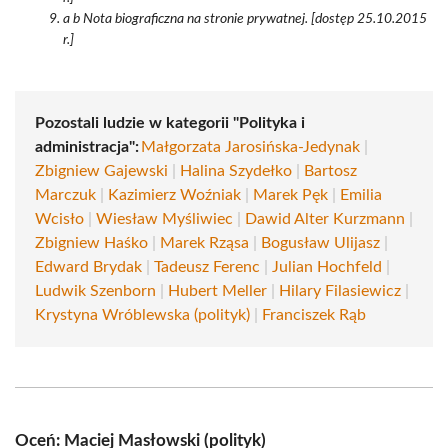
a b Nota biograficzna na stronie prywatnej. [dostęp 25.10.2015
r.]
Pozostali ludzie w kategorii "Polityka i
administracja":
Małgorzata Jarosińska-Jedynak
|
Zbigniew Gajewski
|
Halina Szydełko
|
Bartosz
Marczuk
|
Kazimierz Woźniak
|
Marek Pęk
|
Emilia
Wcisło
|
Wiesław Myśliwiec
|
Dawid Alter Kurzmann
|
Zbigniew Haśko
|
Marek Rząsa
|
Bogusław Ulijasz
|
Edward Brydak
|
Tadeusz Ferenc
|
Julian Hochfeld
|
Ludwik Szenborn
|
Hubert Meller
|
Hilary Filasiewicz
|
Krystyna Wróblewska (polityk)
|
Franciszek Rąb
Oceń: Maciej Masłowski (polityk)