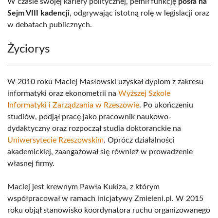
W czasie swojej kariery politycznej, pełnił funkcję
posła na
Sejm VIII kadencji
, odgrywając istotną rolę w legislacji oraz
w debatach publicznych.
Życiorys
W 2010 roku Maciej Masłowski uzyskał dyplom z zakresu
informatyki oraz ekonometrii na
Wyższej Szkole
Informatyki i Zarządzania w Rzeszowie
. Po ukończeniu
studiów, podjął pracę jako pracownik naukowo-
dydaktyczny oraz rozpoczął studia doktoranckie na
Uniwersytecie Rzeszowskim
. Oprócz działalności
akademickiej, zaangażował się również w prowadzenie
własnej firmy.
Maciej jest krewnym Pawła Kukiza, z którym
współpracował w ramach inicjatywy Zmieleni.pl. W 2015
roku objął stanowisko koordynatora ruchu organizowanego