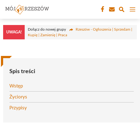
Przejdź
M
do
treści
Dołącz do nowej grupy
Rzeszów - Ogłoszenia | Sprzedam |
UWAGA!
Kupię | Zamienię | Praca
Spis treści
Wstęp
Życiorys
Przypisy