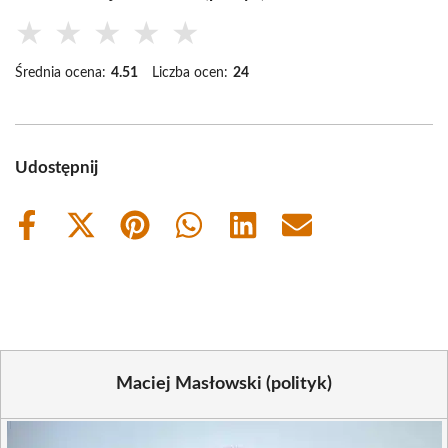
★
★
★
★
★
Średnia ocena:
4.51
Liczba ocen:
24
Udostępnij
Share
Share
Share
Share
Share
Share
on
on
on
on
on
on
Facebook
X
Pinterest
WhatsApp
LinkedIn
Email
(Twitter)
Maciej Masłowski (polityk)