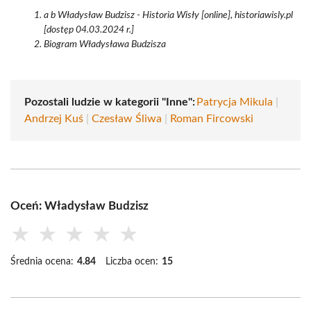
a b Władysław Budzisz - Historia Wisły [online], historiawisly.pl
[dostęp 04.03.2024 r.]
Biogram Władysława Budzisza
Pozostali ludzie w kategorii "Inne":
Patrycja Mikula
|
Andrzej Kuś
|
Czesław Śliwa
|
Roman Fircowski
Oceń: Władysław Budzisz
★
★
★
★
★
Średnia ocena:
4.84
Liczba ocen:
15