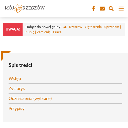
Przejdź
M
do
treści
Dołącz do nowej grupy
Rzeszów - Ogłoszenia | Sprzedam |
UWAGA!
Kupię | Zamienię | Praca
Spis treści
Wstęp
Życiorys
Odznaczenia (wybrane)
Przypisy