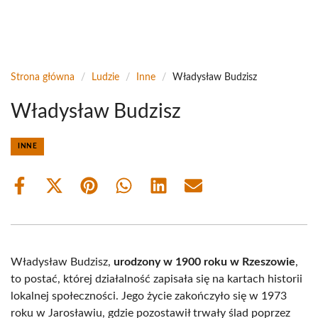
Strona główna
/
Ludzie
/
Inne
/
Władysław Budzisz
Władysław Budzisz
INNE
Share
Share
Share
Share
Share
Share
on
on
on
on
on
on
Facebook
X
Pinterest
WhatsApp
LinkedIn
Email
(Twitter)
Władysław Budzisz,
urodzony w 1900 roku w Rzeszowie
,
to postać, której działalność zapisała się na kartach historii
lokalnej społeczności. Jego życie zakończyło się w 1973
roku w Jarosławiu, gdzie pozostawił trwały ślad poprzez