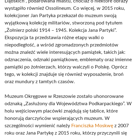
Dąbskich”, podarowana miastu, chociaż o niektóre obrazy
wystąpiło również Ossolineum. Co więcej, w 2015 roku,
kolekcjoner Jan Partyka przekazał do muzeum swoją
wyjątkową kolekcję militariów, stworzoną pod tytułem
„Żołnierz polski 1914 – 1945. Kolekcja Jana Partyki”.
Ekspozycja ta przedstawia różne etapy walki o
niepodległość, a wśród zgromadzonych przedmiotów
można znaleźć wiele interesujących pamiątek, takich jak:
odznaczenia, odznaki pamiątkowe, emblematy oraz imienne
pamiątki po żołnierzach, którzy walczyli o Polskę. Oprócz
tego, w kolekcji znajduje się również wyposażenie, broń
oraz mundury z tamtych czasów.
Muzeum Okręgowe w Rzeszowie zostało uhonorowane
odznaką „Zasłużony dla Województwa Podkarpackiego”. W
holu wejściowym placówki znajdują się tablice, które
honorują darczyńców wspierających muzeum. W
szczególności wymienić należy
Franciszka Moskwę
z 2007
roku oraz Jana Partykę z 2015 roku, którzy przyczynili się