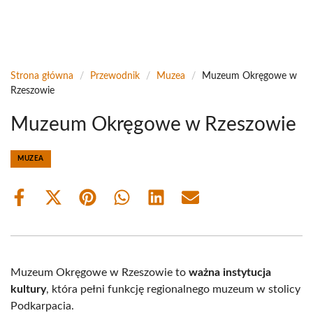
Strona główna
/
Przewodnik
/
Muzea
/
Muzeum Okręgowe w
Rzeszowie
Muzeum Okręgowe w Rzeszowie
MUZEA
Share
Share
Share
Share
Share
Share
on
on
on
on
on
on
Facebook
X
Pinterest
WhatsApp
LinkedIn
Email
(Twitter)
Muzeum Okręgowe w Rzeszowie to
ważna instytucja
kultury
, która pełni funkcję regionalnego muzeum w stolicy
Podkarpacia.