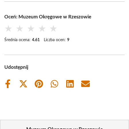
Oceń: Muzeum Okręgowe w Rzeszowie
★
★
★
★
★
Średnia ocena:
4.61
Liczba ocen:
9
Udostępnij
Share
Share
Share
Share
Share
Share
on
on
on
on
on
on
Facebook
X
Pinterest
WhatsApp
LinkedIn
Email
(Twitter)