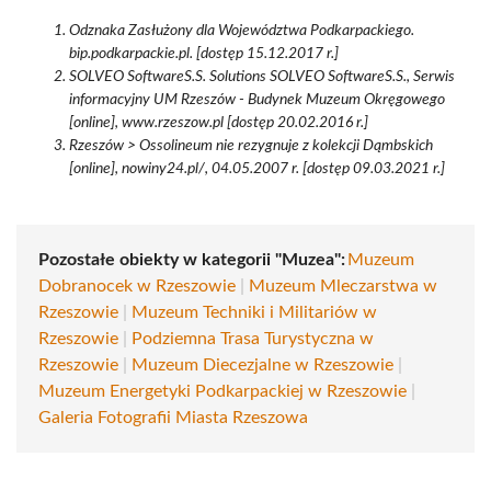
Odznaka Zasłużony dla Województwa Podkarpackiego.
bip.podkarpackie.pl. [dostęp 15.12.2017 r.]
SOLVEO SoftwareS.S. Solutions SOLVEO SoftwareS.S., Serwis
informacyjny UM Rzeszów - Budynek Muzeum Okręgowego
[online], www.rzeszow.pl [dostęp 20.02.2016 r.]
Rzeszów > Ossolineum nie rezygnuje z kolekcji Dąmbskich
[online], nowiny24.pl/, 04.05.2007 r. [dostęp 09.03.2021 r.]
Pozostałe obiekty w kategorii "Muzea":
Muzeum
Dobranocek w Rzeszowie
|
Muzeum Mleczarstwa w
Rzeszowie
|
Muzeum Techniki i Militariów w
Rzeszowie
|
Podziemna Trasa Turystyczna w
Rzeszowie
|
Muzeum Diecezjalne w Rzeszowie
|
Muzeum Energetyki Podkarpackiej w Rzeszowie
|
Galeria Fotografii Miasta Rzeszowa