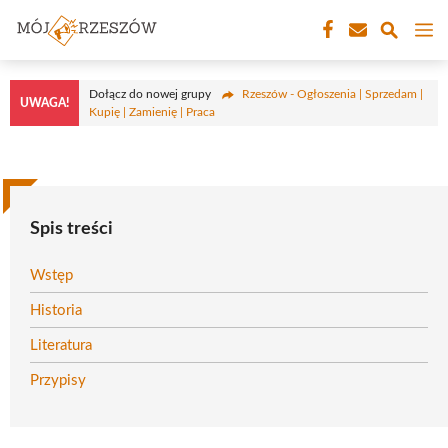
Przejdź
M
do
treści
Dołącz do nowej grupy
Rzeszów - Ogłoszenia | Sprzedam |
UWAGA!
Kupię | Zamienię | Praca
Spis treści
Wstęp
Historia
Literatura
Przypisy