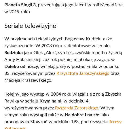
Planeta Singli 3
, prezentująca jego talent w roli Menadżera
w 2019 roku.
Seriale telewizyjne
W przykładach telewizyjnych Bogusław Kudłek także
zyskał uznanie. W 2003 roku zadebiutował w serialu
Rodzinka
jako Olek „Alex”, syn Leszczyńskich pod reżyserią
Anny Hałasińskiej. Już rok później miał okazję zagrać w
Daleko od noszy
, wcielając się w postać Emila w odcinku
33, reżyserowanym przez
Krzysztofa Jaroszyńskiego
oraz
Macieja Kraszewskiego.
Kolejny jego występ w 2004 roku wiązał się z rolą Zbyszka
Rawika w serialu
Kryminalni
, w odcinku 4,
wyreżyserowanym przez
Ryszarda Zatorskiego
. W tym
samym roku wystąpił także w
Na dobre i na złe
jako
pracodawca Stawroń w odcinku 193, pod reżyserią
Teresy
Kotlarczyk
.