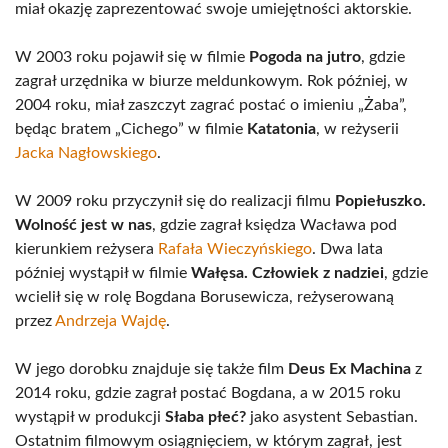
miał okazję zaprezentować swoje umiejętności aktorskie.
W 2003 roku pojawił się w filmie
Pogoda na jutro
, gdzie
zagrał urzędnika w biurze meldunkowym. Rok później, w
2004 roku, miał zaszczyt zagrać postać o imieniu „Żaba”,
będąc bratem „Cichego” w filmie
Katatonia
, w reżyserii
Jacka Nagłowskiego
.
W 2009 roku przyczynił się do realizacji filmu
Popiełuszko.
Wolność jest w nas
, gdzie zagrał księdza Wacława pod
kierunkiem reżysera
Rafała Wieczyńskiego
. Dwa lata
później wystąpił w filmie
Wałęsa. Człowiek z nadziei
, gdzie
wcielił się w rolę Bogdana Borusewicza, reżyserowaną
przez
Andrzeja Wajdę
.
W jego dorobku znajduje się także film
Deus Ex Machina
z
2014 roku, gdzie zagrał postać Bogdana, a w 2015 roku
wystąpił w produkcji
Słaba płeć?
jako asystent Sebastian.
Ostatnim filmowym osiągnięciem, w którym zagrał, jest