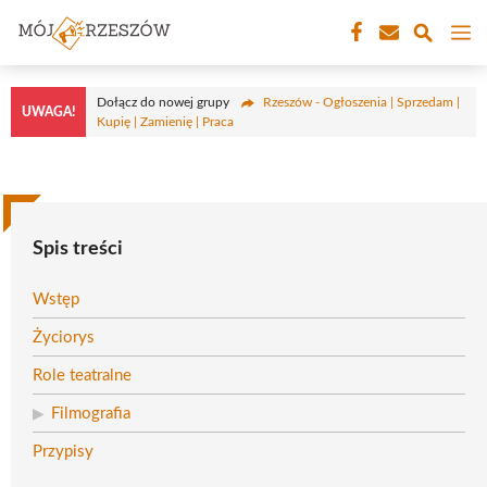
Przejdź
M
do
treści
Dołącz do nowej grupy
Rzeszów - Ogłoszenia | Sprzedam |
UWAGA!
Kupię | Zamienię | Praca
Spis treści
Wstęp
Życiorys
Role teatralne
Filmografia
Przypisy