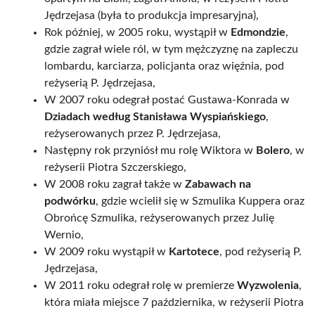
Jędrzejasa (była to produkcja impresaryjna),
Rok później, w 2005 roku, wystąpił w
Edmondzie
,
gdzie zagrał wiele ról, w tym mężczyznę na zapleczu
lombardu, karciarza, policjanta oraz więźnia, pod
reżyserią P. Jędrzejasa,
W 2007 roku odegrał postać Gustawa-Konrada w
Dziadach według Stanisława Wyspiańskiego
,
reżyserowanych przez P. Jędrzejasa,
Następny rok przyniósł mu rolę Wiktora w
Bolero
, w
reżyserii Piotra Szczerskiego,
W 2008 roku zagrał także w
Zabawach na
podwórku
, gdzie wcielił się w Szmulika Kuppera oraz
Obrońcę Szmulika, reżyserowanych przez Julię
Wernio,
W 2009 roku wystąpił w
Kartotece
, pod reżyserią P.
Jędrzejasa,
W 2011 roku odegrał rolę w premierze
Wyzwolenia
,
która miała miejsce 7 października, w reżyserii Piotra