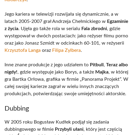
Jego kariera w telewizji rozwijała się dynamicznie, a w
latach 2005-2007 grał Andrzeja Chełmickiego w
Egzaminie
z życia
. Ujęła go także rola w serialu
Fala zbrodni
, gdzie
występował w dwóch postaciach: jako reżyser filmu porno
oraz jako Jonasz Szmidt w odcinkach 60-101, w reżyserii
Krzysztofa Langa
oraz
Filipa Zylbera
.
Inne znane produkcje z jego udziałem to
Pitbull
,
Teraz albo
nigdy!
, gdzie występuje jako Borys, a także
Majka
, w której
gra Bartka Orłowa, grafika w firmie „Panorama Projekt”. W
całej swojej karierze zagrał w wielu innych znaczących
produkcjach, potwierdzając swoje umiejętności aktorskie.
Dubbing
W 2005 roku Bogusław Kudłek podjął się zadania
dubbingowego w filmie
Przybyli ułani
, który jest częścią