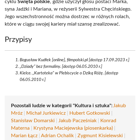
cyklu
Święta polskie
, gdzie użyczył głosu postaci Marka,
syna Jadźki i Mariana, w reżyserii Sylwestra Chęcińskiego.
Jego wszechstronność można dostrzec w różnych rolach,
które w ciągu swojej kariery miał szansę zrealizować.
Przypisy
Bogusław Kudłek [online], filmpolski.pl [dostęp 17.09.2023 r.]
„Dziady” bez formaliny. [dostęp 06.05.2010 r.]
Kielce. „Kartoteka” w Plebiscycie o Dziką Różę. [dostęp
06.05.2010 r.]
Pozostali ludzie w kategorii "Kultura i sztuka":
Jakub
Mróz
|
Michał Jurkiewicz
|
Hubert Gotkowski
|
Stanisław Domarski
|
Jakub Pacześniak
|
Konrad
Materna
|
Krystyna Maciejewska (piosenkarka)
|
Marian Łącz
|
Adrian Ochalik
|
Zygmunt Kisielewski
|