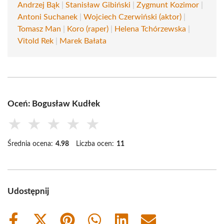
Andrzej Bąk
|
Stanisław Gibiński
|
Zygmunt Kozimor
|
Antoni Suchanek
|
Wojciech Czerwiński (aktor)
|
Tomasz Man
|
Koro (raper)
|
Helena Tchórzewska
|
Vitold Rek
|
Marek Bałata
Oceń: Bogusław Kudłek
★
★
★
★
★
Średnia ocena:
4.98
Liczba ocen:
11
Udostępnij
Share
Share
Share
Share
Share
Share