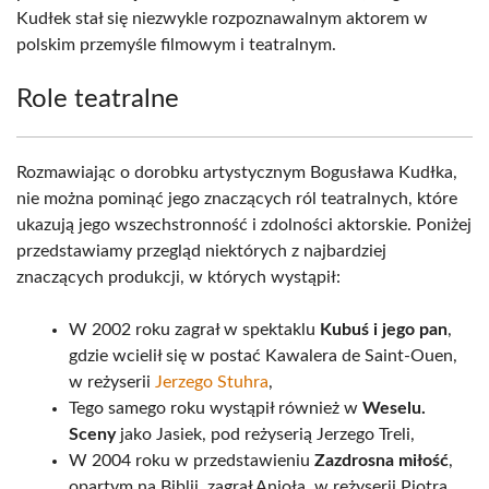
Kudłek stał się niezwykle rozpoznawalnym aktorem w
polskim przemyśle filmowym i teatralnym.
Role teatralne
Rozmawiając o dorobku artystycznym Bogusława Kudłka,
nie można pominąć jego znaczących ról teatralnych, które
ukazują jego wszechstronność i zdolności aktorskie. Poniżej
przedstawiamy przegląd niektórych z najbardziej
znaczących produkcji, w których wystąpił:
W 2002 roku zagrał w spektaklu
Kubuś i jego pan
,
gdzie wcielił się w postać Kawalera de Saint-Ouen,
w reżyserii
Jerzego Stuhra
,
Tego samego roku wystąpił również w
Weselu.
Sceny
jako Jasiek, pod reżyserią Jerzego Treli,
W 2004 roku w przedstawieniu
Zazdrosna miłość
,
opartym na Biblii, zagrał Anioła, w reżyserii Piotra