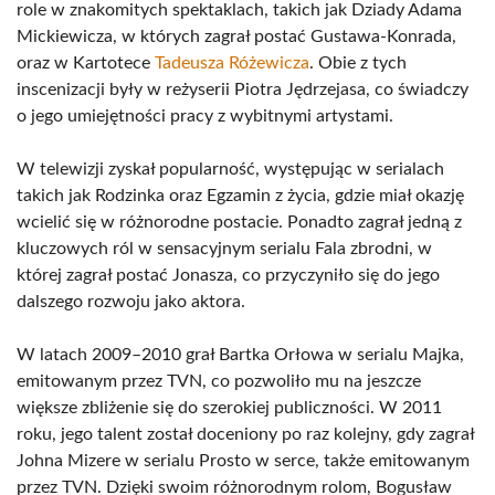
role w znakomitych spektaklach, takich jak Dziady Adama
Mickiewicza, w których zagrał postać Gustawa-Konrada,
oraz w Kartotece
Tadeusza Różewicza
. Obie z tych
inscenizacji były w reżyserii Piotra Jędrzejasa, co świadczy
o jego umiejętności pracy z wybitnymi artystami.
W telewizji zyskał popularność, występując w serialach
takich jak Rodzinka oraz Egzamin z życia, gdzie miał okazję
wcielić się w różnorodne postacie. Ponadto zagrał jedną z
kluczowych ról w sensacyjnym serialu Fala zbrodni, w
której zagrał postać Jonasza, co przyczyniło się do jego
dalszego rozwoju jako aktora.
W latach 2009–2010 grał Bartka Orłowa w serialu Majka,
emitowanym przez TVN, co pozwoliło mu na jeszcze
większe zbliżenie się do szerokiej publiczności. W 2011
roku, jego talent został doceniony po raz kolejny, gdy zagrał
Johna Mizere w serialu Prosto w serce, także emitowanym
przez TVN. Dzięki swoim różnorodnym rolom, Bogusław