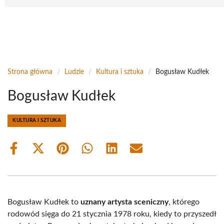
Strona główna
/
Ludzie
/
Kultura i sztuka
/
Bogusław Kudłek
Bogusław Kudłek
KULTURA I SZTUKA
Share
Share
Share
Share
Share
Share
on
on
on
on
on
on
Facebook
X
Pinterest
WhatsApp
LinkedIn
Email
(Twitter)
Bogusław Kudłek to
uznany artysta sceniczny
, którego
rodowód sięga do 21 stycznia 1978 roku, kiedy to przyszedł