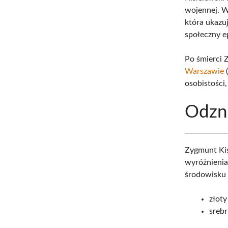
wojennej. W
która ukazuj
społeczny e
Po śmierci 
Warszawie
(
osobistości,
Odzn
Zygmunt Kis
wyróżnienia
środowisku 
złot
sreb