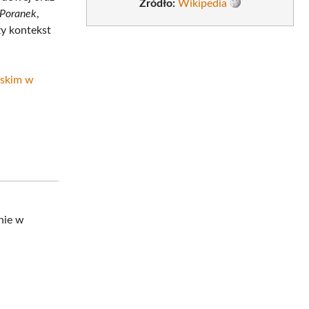
Źródło:
Wikipedia
Poranek
,
zy kontekst
skim w
h
nie w