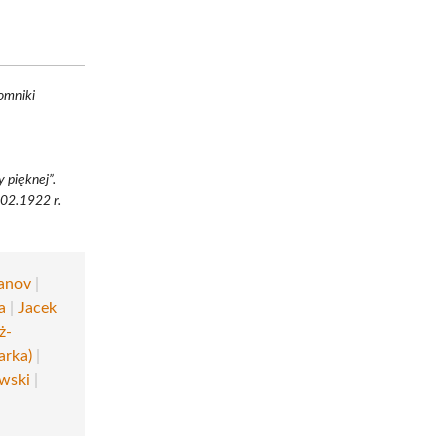
omniki
y pięknej”.
.02.1922 r.
anov
|
a
|
Jacek
ż-
arka)
|
wski
|