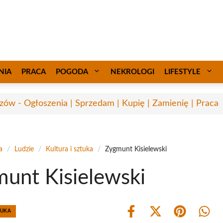
NIA
PRACA
POGODA
NEKROLOGI
LIFESTYLE
zów - Ogłoszenia | Sprzedam | Kupię | Zamienię | Praca
a
/
Ludzie
/
Kultura i sztuka
/
Zygmunt Kisielewski
unt Kisielewski
TUKA
Share
Share
Share
Shar
on
on
on
on