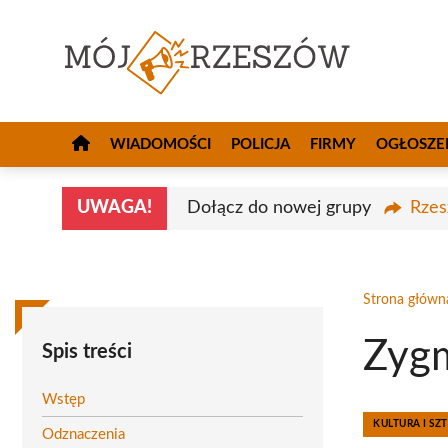
Przejdź
do
treści
WIADOMOŚCI
POLICJA
FIRMY
OGŁOSZE
UWAGA!
Dołącz do nowej grupy
Rzes
Strona główn
Zygm
Spis treści
Wstęp
KULTURA I SZ
Odznaczenia