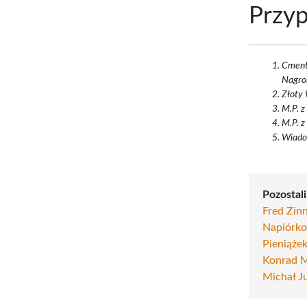
Przyp
Cment
Nagrob
Złoty 
M.P. z
M.P. z
Wiadom
Pozostali
Fred Zi
Napiórko
Pieniąże
Konrad 
Michał J