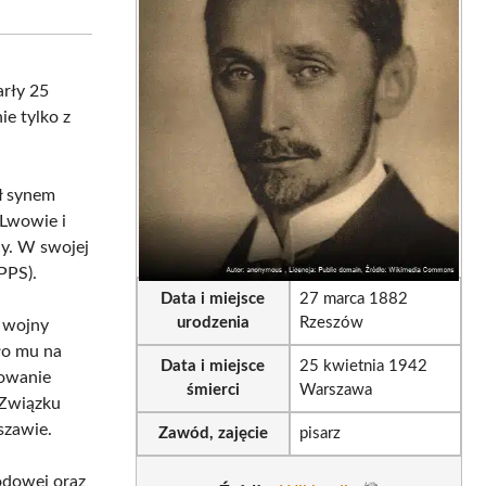
sApp
LinkedIn
Email
arły 25
e tylko z
ył synem
 Lwowie i
ny. W swojej
(PPS).
Data i miejsce
27 marca 1882
urodzenia
Rzeszów
I wojny
ło mu na
Data i miejsce
25 kwietnia 1942
żowanie
śmierci
Warszawa
 Związku
szawie.
Zawód, zajęcie
pisarz
rodowej oraz