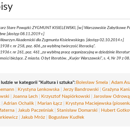
isy
arz Stare Powązki: ZYGMUNT KISIELEWSKI, [w:] Warszawskie Zabytkowe P
ne [dostęp 08.11.2019 r.]
Wawrzyn Akademicki dla Zygmunta Kisielewskiego. [dostęp 02.10.2014 r.]
 1938 r. nr 258, poz. 606 „za wybitną twórczość literacką”.
 1936 r. nr 261, poz. 461 „za wybitną pracę organizacyjną w dziedzinie literatur
ości bieżące. Z miasta. O byt literatów. „Kurjer Warszawski”, s. 4, Nr 39 z 08
 ludzie w kategorii "Kultura i sztuka":
Bolesław Smela
|
Adam As
nnemann
|
Krystyna Lenkowska
|
Jerzy Bandrowski
|
Grażyna Kani
wski
|
Joanna Lech
|
Krzysztof Napiórkowski
|
Jarosław Odrową
k
|
Adrian Ochalik
|
Marian Łącz
|
Krystyna Maciejewska (piosenk
Materna
|
Jakub Pacześniak
|
Stanisław Domarski
|
Hubert Gotko
urkiewicz
|
Jakub Mróz
|
Bogusław Kudłek