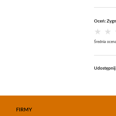
Oceń: Zygm
★
★
Średnia ocena
Udostępnij
FIRMY