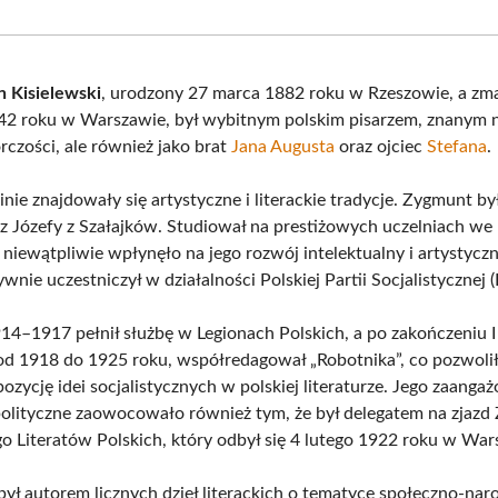
Facebook
X
Pinterest
What
(Twitter)
 Kisielewski
, urodzony 27 marca 1882 roku w Rzeszowie, a zm
42 roku w Warszawie, był wybitnym polskim pisarzem, znanym ni
rczości, ale również jako brat
Jana Augusta
oraz ojciec
Stefana
.
nie znajdowały się artystyczne i literackie tradycje. Zygmunt b
z Józefy z Szałajków. Studiował na prestiżowych uczelniach we
 niewątpliwie wpłynęło na jego rozwój intelektualny i artystycz
ywnie uczestniczył w działalności Polskiej Partii Socjalistycznej 
14–1917 pełnił służbę w Legionach Polskich, a po zakończeniu 
od 1918 do 1925 roku, współredagował „Robotnika”, co pozwoli
ozycję idei socjalistycznych w polskiej literaturze. Jego zaanga
olityczne zaowocowało również tym, że był delegatem na zjazd
Literatów Polskich, który odbył się 4 lutego 1922 roku w War
 był autorem licznych dzieł literackich o tematyce społeczno-na