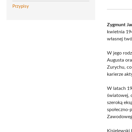
Przypisy
Zygmunt Jan
kwietnia 19
własnej twó
W jego rodzi
Augusta ora
Zurychu, co
karierze akt
W latach 19
światowej, 
szeroką eksp
społeczno-p
Zawodowego 
Kisielewski