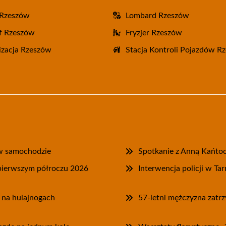
 Rzeszów
Lombard Rzeszów
f Rzeszów
Fryzjer Rzeszów
zacja Rzeszów
Stacja Kontroli Pojazdów R
e w samochodzie
Spotkanie z Anną Kańtoc
pierwszym półroczu 2026
Interwencja policji w T
 na hulajnogach
57-letni mężczyzna zatrz