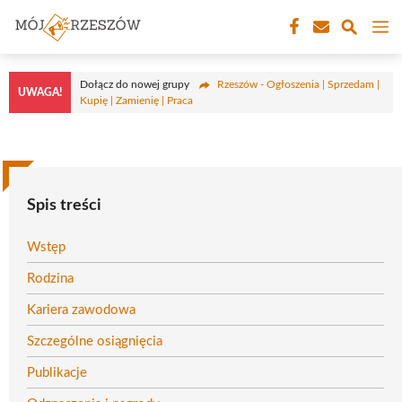
Przejdź
M
do
treści
Dołącz do nowej grupy
Rzeszów - Ogłoszenia | Sprzedam |
UWAGA!
Kupię | Zamienię | Praca
Spis treści
Wstęp
Rodzina
Kariera zawodowa
Szczególne osiągnięcia
Publikacje