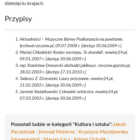
dziesięciu krajach.
Przypisy
Aktualności – Muzyczne Barwy Podkarpacia na powitanie.
festiwal.rzeszow.pl, 09.07.2008 r. [dostęp 30.06.2009 r.]
Maciej Chłodnicki: Koniec występu. To skandal!. nowiny24.pl,
09.01.2007 r. [dostęp 30.06.2009 r.]
mp: Stanisław Domarski obchodzi jubileusz. rzeszow.gazeta.pl,
28.02.2003 r. [dostęp 27.10.2010 r.]
Tadeusz Z. Drzewicki: Laury przyznane. nowiny24.pl,
21.02.2003 r. [dostęp 30.06.2009 r.]
Jaromir Kwiatkowski: Człowiek-orkiestra. nowiny24.pl,
07.03.2003 r. [dostęp 30.06.2009 r.]
Pozostali ludzie w kategorii "Kultura i sztuka":
Jakub
Pacześniak
|
Konrad Materna
|
Krystyna Maciejewska
(piosenkarka)
|
Marian Łącz
|
Adrian Ochalik
|