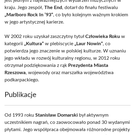
jest jednym z najważniejszych wydarzeń muzycznych w
kraju. Jego zespół,
The End
, dotarł do finału festiwalu
„Marlboro Rock In ’93”
, co było kolejnym ważnym krokiem
w jego artystycznej karierze.
W 2002 roku uzyskał zaszczytny tytuł
Człowieka Roku
w
kategorii
„Kultura”
w plebiscycie
„Laur Nowin”
, co
potwierdza jego znaczenie w polskiej kulturze. W uznaniu
jego wkładu w rozwój kulturalny regionu, w 2012 roku
otrzymał podziękowania z rąk
Prezydenta Miasta
Rzeszowa
, wojewody oraz marszałka województwa
podkarpackiego.
Publikacje
Od 1993 roku
Stanisław Domarski
był aktywnym
uczestnikiem nagrań, co zaowocowało ponad 30 wydanymi
płytami. Jego współpraca obejmowała różnorodne projekty