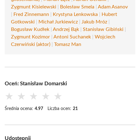
Zygmunt Kisielewski
|
Bolesław Smela
|
Adam Asanov
|
Fred Zinnemann
|
Krystyna Lenkowska
|
Hubert
Gotkowski
|
Michał Jurkiewicz
|
Jakub Mróz
|
Bogusław Kudłek
|
Andrzej Bąk
|
Stanisław Gibiński
|
Zygmunt Kozimor
|
Antoni Suchanek
|
Wojciech
Czerwiński (aktor)
|
Tomasz Man
Oceń: Stanisław Domarski
★
★
★
★
★
Średnia ocena:
4.97
Liczba ocen:
21
Udostępnij