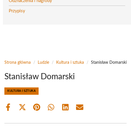
Odznaczenia i nagrody
Przypisy
Strona główna
/
Ludzie
/
Kultura i sztuka
/
Stanisław Domarski
Stanisław Domarski
KULTURA I SZTUKA
Share
Share
Share
Share
Share
Share
on
on
on
on
on
on
Facebook
X
Pinterest
WhatsApp
LinkedIn
Email
(Twitter)