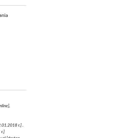
ania
line],
.01.2018 r.] .
r.]