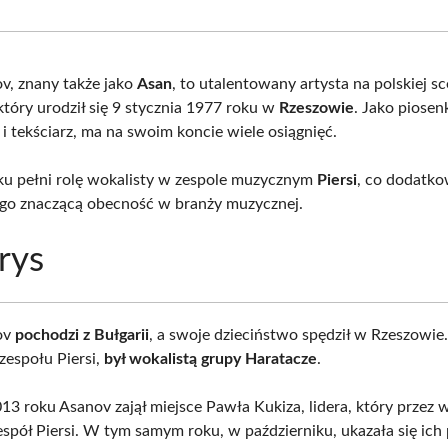
Facebook
X
Pinterest
What
(Twitter)
, znany także jako
Asan
, to utalentowany artysta na polskiej sc
który urodził się 9 stycznia 1977 roku w
Rzeszowie
. Jako piosen
i tekściarz, ma na swoim koncie wiele osiągnięć.
u pełni rolę wokalisty w zespole muzycznym
Piersi
, co dodatk
ego znaczącą obecność w branży muzycznej.
rys
ov
pochodzi z Bułgarii
, a swoje dzieciństwo spędził w Rzeszowie
zespołu Piersi,
był wokalistą grupy Haratacze
.
3 roku Asanov zajął miejsce Pawła Kukiza, lidera, który przez wi
espół Piersi. W tym samym roku, w październiku, ukazała się ich