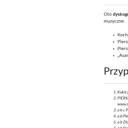
Oto
dyskogr
muzyczne:
Kocha
Piers
Piers
„Asan
Przyp
Kukiz 
PIERS
www.r
a b c 
a b Pi
a b Zł