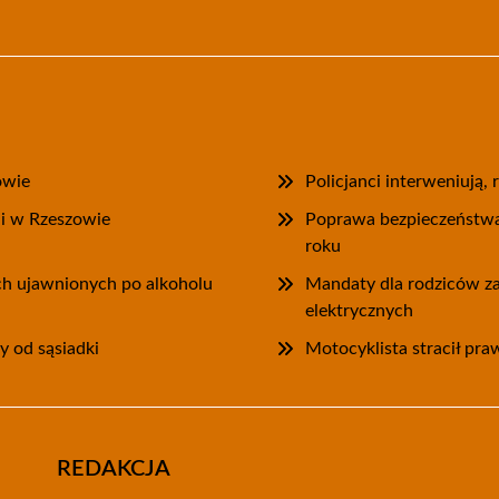
owie
Policjanci interweniują,
ii w Rzeszowie
Poprawa bezpieczeństwa
roku
ych ujawnionych po alkoholu
Mandaty dla rodziców za
elektrycznych
y od sąsiadki
Motocyklista stracił pra
REDAKCJA