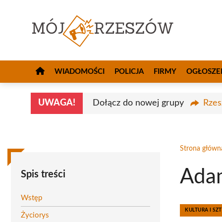
Przejdź
do
treści
WIADOMOŚCI
POLICJA
FIRMY
OGŁOSZE
UWAGA!
Dołącz do nowej grupy
Rzes
Strona główn
Ada
Spis treści
Wstęp
KULTURA I SZ
Życiorys