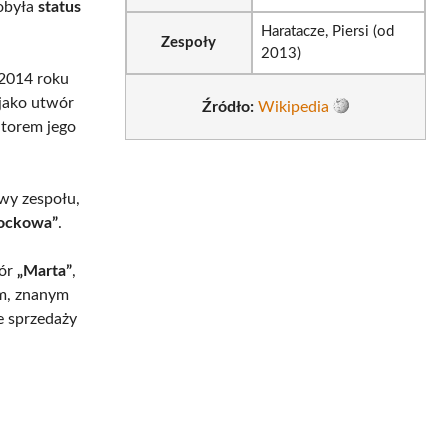
dobyła
status
Haratacze, Piersi (od
Zespoły
2013)
 2014 roku
jako utwór
Źródło:
Wikipedia
utorem jego
wy zespołu,
rockowa”
.
wór
„Marta”
,
m, znanym
e sprzedaży