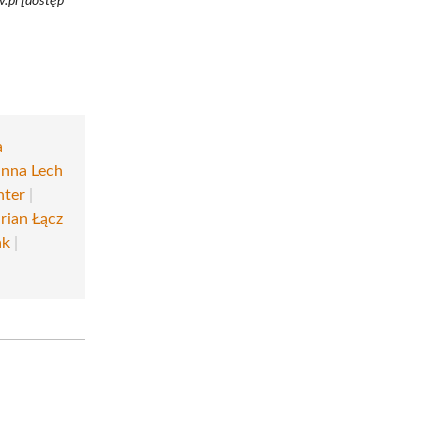
.pl [dostęp
a
anna Lech
nter
|
rian Łącz
ak
|