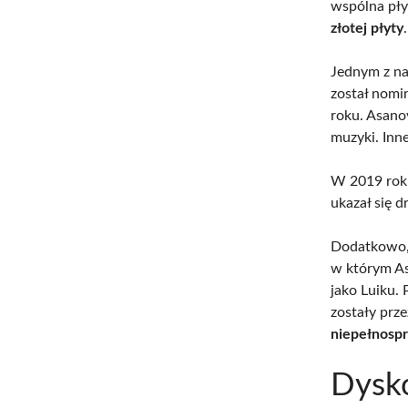
wspólna płyt
złotej płyty
.
Jednym z na
został nomi
roku. Asano
muzyki. Inn
W 2019 roku
ukazał się 
Dodatkowo, 
w którym A
jako Luiku.
zostały prz
niepełnosp
Dysko