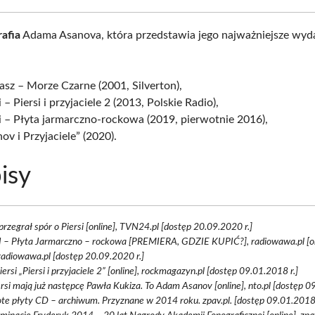
afia
Adama Asanova, która przedstawia jego najważniejsze wyd
sz – Morze Czarne (2001, Silverton),
i – Piersi i przyjaciele 2 (2013, Polskie Radio),
i – Płyta jarmarczno-rockowa (2019, pierwotnie 2016),
ov i Przyjaciele” (2020).
isy
przegrał spór o Piersi [online], TVN24.pl [dostęp 20.09.2020 r.]
I – Płyta Jarmarczno – rockowa [PREMIERA, GDZIE KUPIĆ?], radiowawa.pl [on
adiowawa.pl [dostęp 20.09.2020 r.]
Piersi „Piersi i przyjaciele 2” [online], rockmagazyn.pl [dostęp 09.01.2018 r.]
ersi mają już następcę Pawła Kukiza. To Adam Asanov [online], nto.pl [dostęp 09
ote płyty CD – archiwum. Przyznane w 2014 roku. zpav.pl. [dostęp 09.01.2018 