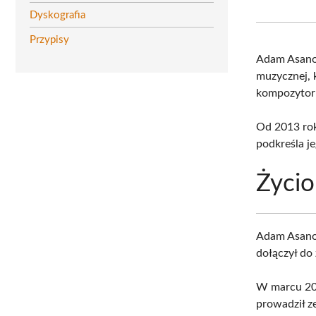
Dyskografia
Przypisy
Adam Asanov
muzycznej, 
kompozytor 
Od 2013 rok
podkreśla j
Życio
Adam Asan
dołączył do 
W marcu 201
prowadził z