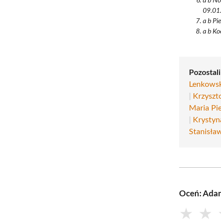
a b No
09.01.
a b Pi
a b Ko
Pozostali
Lenkows
|
Krzyszt
Maria Pi
|
Krystyn
Stanisła
Oceń: Ada
★
★