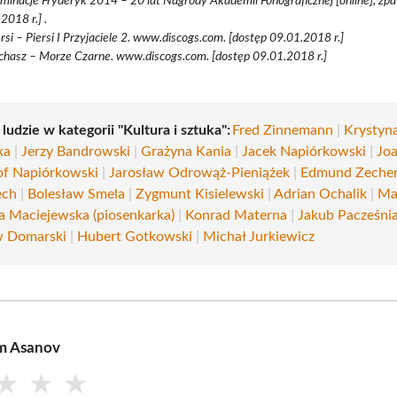
minacje Fryderyk 2014 – 20 lat Nagrody Akademii Fonograficznej [online], zpav
2018 r.] .
ersi – Piersi I Przyjaciele 2. www.discogs.com. [dostęp 09.01.2018 r.]
chasz – Morze Czarne. www.discogs.com. [dostęp 09.01.2018 r.]
 ludzie w kategorii "Kultura i sztuka":
Fred Zinnemann
|
Krystyn
ka
|
Jerzy Bandrowski
|
Grażyna Kania
|
Jacek Napiórkowski
|
Jo
of Napiórkowski
|
Jarosław Odrowąż-Pieniążek
|
Edmund Zeche
ech
|
Bolesław Smela
|
Zygmunt Kisielewski
|
Adrian Ochalik
|
Ma
a Maciejewska (piosenkarka)
|
Konrad Materna
|
Jakub Pacześni
w Domarski
|
Hubert Gotkowski
|
Michał Jurkiewicz
m Asanov
★
★
★