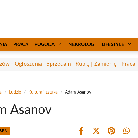
NIA
PRACA
POGODA
NEKROLOGI
LIFESTYLE
zów - Ogłoszenia | Sprzedam | Kupię | Zamienię | Praca
a
/
Ludzie
/
Kultura i sztuka
/
Adam Asanov
m Asanov
TUKA
Share
Share
Share
Shar
on
on
on
on