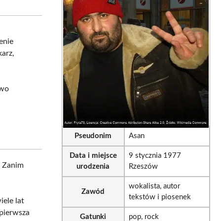
sApp
LinkedIn
Email
enie
karz,
owo
Pseudonim
Asan
Data i miejsce
9 stycznia 1977
. Zanim
urodzenia
Rzeszów
wokalista, autor
Zawód
tekstów i piosenek
ele lat
 pierwsza
Gatunki
pop, rock