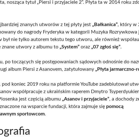
a, nosząca tytuł „Piersi i przyjaciele 2”. Płyta ta w 2014 roku z
jbardziej znanych utworów z tej płyty jest
„Bałkanica”
, który w
nowany do nagrody Fryderyka w kategorii Muzyka Rozrywkowa 
v był nie tylko autorem tekstu tego utworu, ale również współa
e znane utwory z albumu to
„System”
oraz
„07 zgłoś się”
.
, po toczących się postępowaniach sądowych odnośnie do naz
drugi album Piersi z Asanovem, zatytułowany
„Płyta jarmarczno-
pod koniec 2019 roku na platformie YouTube zadebiutował ut
sanov współpracuje z ukraińskim raperem Dmytro Tsyperdyukie
 Piosenka jest częścią albumu
„Asanov i przyjaciele”
, a dochody z
eznaczone na wsparcie fundacji, która zajmuje się
pomocą
rawnym sportowcom
.
grafia