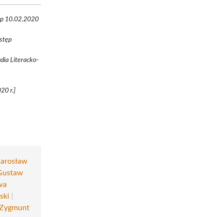
tęp 10.02.2020
ostęp
dia Literacko-
20 r.]
Jarosław
Gustaw
wa
ski
|
Zygmunt