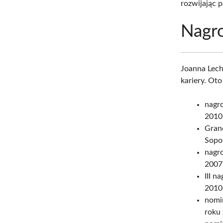
rozwijając p
Nagro
Joanna Lech
kariery. Oto 
nagr
2010
Grand
Sopo
nagro
2007
III n
2010
nomin
roku