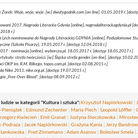
 Żurek: Wyje, wyje, wyje. [w:] dwutygodnik.com [on-line]. 01.05.2019 r. [dos
wani 2017. Nagroda Literacka Gdynia [online], nagrodaliterackagdynia.pl [d
2018 r.]
a Lech nominowana do Nagrody Literackiej GDYNIA [online], Podyplomowe Stu
yczne (Szkoła Pisarzy), 19.05.2017 r. [dostęp 12.04.2018 r.]
017 - nominacja [online], wyborcza.pl, 18.05.2017 r. [dostęp 18.05.2017 r.]
Artykuły: strefa twórczości. [w:] Śląska strefa gender [on-line]. [dostęp 10.02.20
ci OKP im. R.M. Rilkego. topos.com.pl. [dostęp 02.08.2015 r.]
a Nike 2011. nike.org.pl. [dostęp 19.07.2015 r.]
gia „Free Over Blood”. [dostęp 08.09.2012 r.]
 ludzie w kategorii "Kultura i sztuka":
Krzysztof Napiórkowski
|
Pieniążek
|
Edmund Zechenter
|
Maria Piech
|
Leopold Löffler
|
rzegorz Kwiecień
|
Emil Granat
|
Justyna Steczkowska
|
Mirosła
k-Podraza
|
Jacek Napiórkowski
|
Grażyna Kania
|
Jerzy Bandrow
 Lenkowska
|
Fred Zinnemann
|
Adam Asanov
|
Bolesław Smela
|