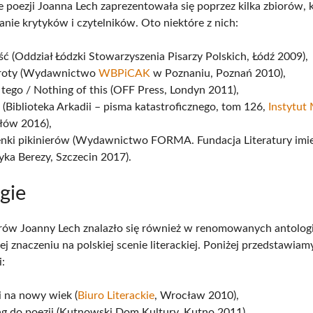
e poezji Joanna Lech zaprezentowała się poprzez kilka zbiorów, 
anie krytyków i czytelników. Oto niektóre z nich:
ć (Oddział Łódzki Stowarzyszenia Pisarzy Polskich, Łódź 2009),
oty (Wydawnictwo
WBPiCAK
w Poznaniu, Poznań 2010),
 tego / Nothing of this (OFF Press, Londyn 2011),
 (Biblioteka Arkadii – pisma katastroficznego, tom 126,
Instytut
łów 2016),
enki pikinierów (Wydawnictwo FORMA. Fundacja Literatury imi
ka Berezy, Szczecin 2017).
gie
ów Joanny Lech znalazło się również w renomowanych antologi
ej znaczeniu na polskiej scenie literackiej. Poniżej przedstawiam
i:
i na nowy wiek (
Biuro Literackie
, Wrocław 2010),
ąg do poezji (Kutnowski Dom Kultury, Kutno 2011),