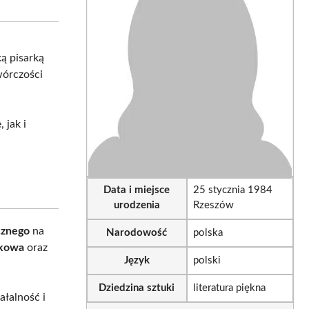
sApp
LinkedIn
Email
ką pisarką
wórczości
 jak i
Data i miejsce
25 stycznia 1984
urodzenia
Rzeszów
cznego
na
Narodowość
polska
akowa
oraz
Język
polski
Dziedzina sztuki
literatura piękna
ałalność i