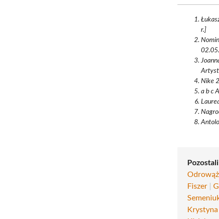
Łukasz
r.]
Nomino
02.05.
Joann
Artyst
Nike 2
a b c 
Laurea
Nagrod
Antolo
Pozostali
Odrowąż-
Fiszer
|
G
Semeniu
Krystyna