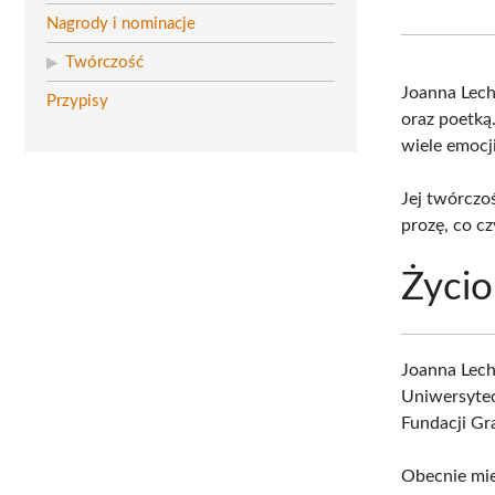
Nagrody i nominacje
Twórczość
Joanna Lec
Przypisy
oraz poetką
wiele emocji
Jej twórczo
prozę, co cz
Życio
Joanna Lec
Uniwersytec
Fundacji Gra
Obecnie mi