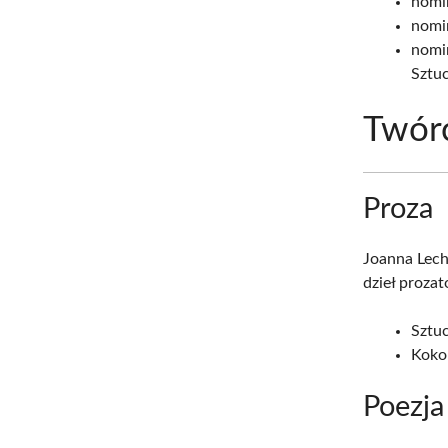
nomi
nomin
nomin
Sztuc
Twór
Proza
Joanna Lech
dzieł proza
Sztuc
Koko
Poezja