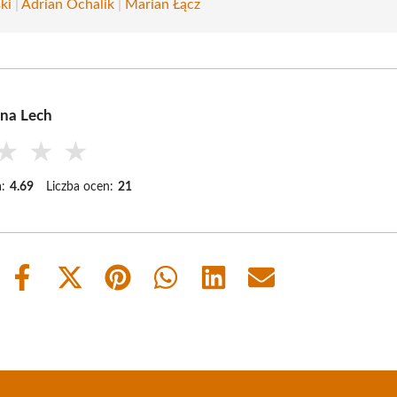
ki
|
Adrian Ochalik
|
Marian Łącz
na Lech
★
★
★
:
4.69
Liczba ocen:
21
Share
Share
Share
Share
Share
Share
on
on
on
on
on
on
Facebook
X
Pinterest
WhatsApp
LinkedIn
Email
(Twitter)