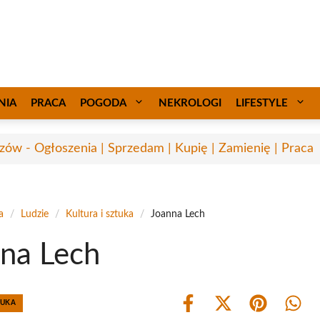
NIA
PRACA
POGODA
NEKROLOGI
LIFESTYLE
zów - Ogłoszenia | Sprzedam | Kupię | Zamienię | Praca
a
/
Ludzie
/
Kultura i sztuka
/
Joanna Lech
na Lech
TUKA
Share
Share
Share
Shar
on
on
on
on