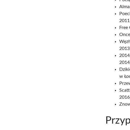
Alma
Poeci
2011)
Free
Once
Węzły
2013)
2014
2014)
Dziki
w Łod
Prze
Scatt
2016)
Znowu
Przyp