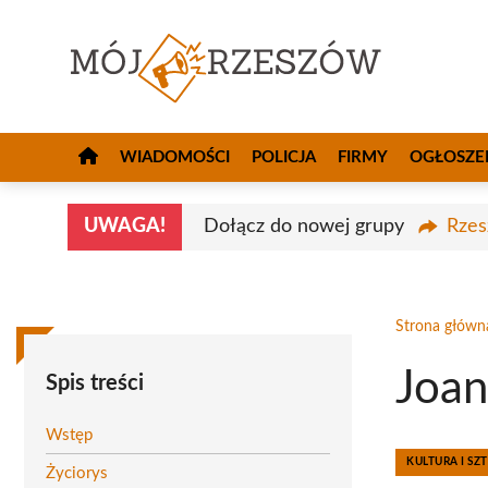
Przejdź
do
treści
WIADOMOŚCI
POLICJA
FIRMY
OGŁOSZE
UWAGA!
Dołącz do nowej grupy
Rzes
Strona główn
Joan
Spis treści
Wstęp
KULTURA I SZ
Życiorys