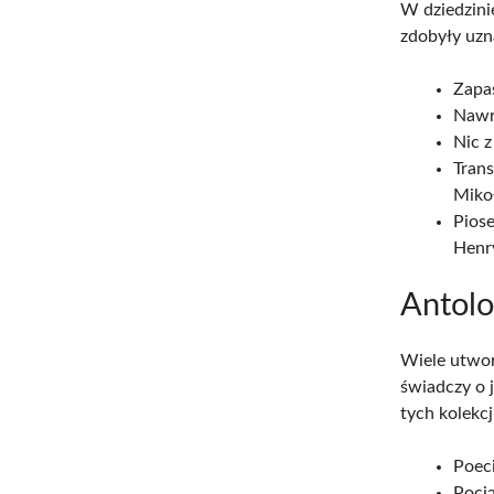
W dziedzini
zdobyły uzn
Zapaś
Nawr
Nic z
Trans
Miko
Pios
Henry
Antolo
Wiele utwor
świadczy o j
tych kolekcj
Poec
Poci