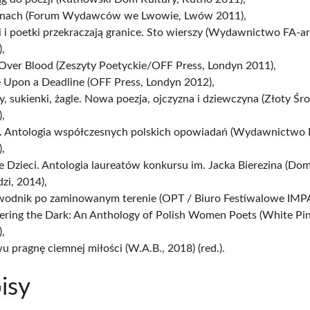
nach (Forum Wydawców we Lwowie, Lwów 2011),
 i poetki przekraczają granice. Sto wierszy (Wydawnictwo FA-a
,
 Over Blood (Zeszyty Poetyckie/OFF Press, Londyn 2011),
 Upon a Deadline (OFF Press, Londyn 2012),
, sukienki, żagle. Nowa poezja, ojczyzna i dziewczyna (Złoty Śro
,
. Antologia współczesnych polskich opowiadań (Wydawnictw
,
e Dzieci. Antologia laureatów konkursu im. Jacka Bierezina (Dom
zi, 2014),
wodnik po zaminowanym terenie (OPT / Biuro Festiwalowe IMPA
ering the Dark: An Anthology of Polish Women Poets (White Pin
,
 pragnę ciemnej miłości (W.A.B., 2018) (red.).
isy