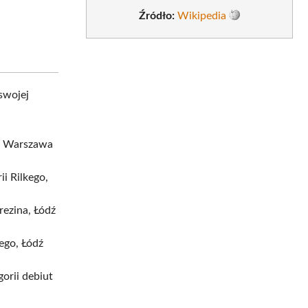
Źródło:
Wikipedia
swojej
K, Warszawa
i Rilkego,
rezina, Łódź
ego, Łódź
orii debiut