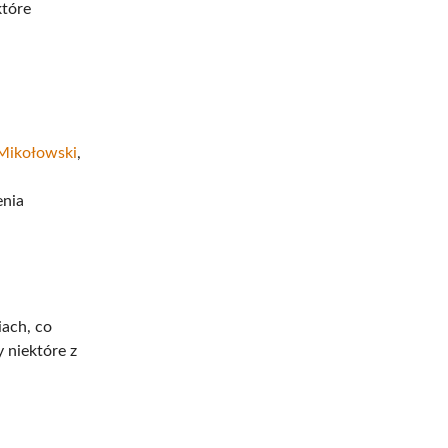
które
 Mikołowski
,
enia
ach, co
y niektóre z