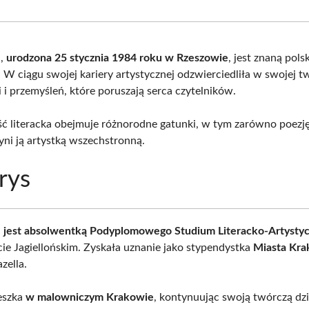
Facebook
X
Pinterest
What
(Twitter)
h,
urodzona 25 stycznia 1984 roku w Rzeszowie
, jest znaną pols
. W ciągu swojej kariery artystycznej odzwierciedliła w swojej t
 i przemyśleń, które poruszają serca czytelników.
ść literacka obejmuje różnorodne gatunki, w tym zarówno poezję,
yni ją artystką wszechstronną.
rys
h
jest absolwentką Podyplomowego Studium Literacko-Artysty
ie Jagiellońskim. Zyskała uznanie jako stypendystka
Miasta Kr
zella.
eszka
w malowniczym Krakowie
, kontynuując swoją twórczą dzi