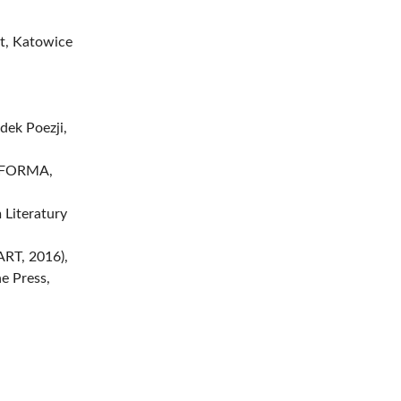
rt, Katowice
dek Poezji,
o FORMA,
 Literatury
RT, 2016),
e Press,