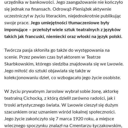
urzędnika w bankowości. Jego zaangażowanie nie kończyło
się jednak na finansach. Odrowąż-Pieniążek aktywnie
uczestniczył w życiu literackim, niejednokrotnie publikując
swoje prace.
Jego umiejętności tłumaczeniowe były
imponujące – przełożył wiele sztuk teatralnych z języków
takich jak francuski, niemiecki oraz włoski na język polski.
Twórcza pasja skłoniła go także do występowania na
scenie. Przez pewien czas był aktorem w Teatrze
Skarbkowskim, którego siedziba znajdowała się we Lwowie.
Jego miłość do sztuki objawiała się także w
kolekcjonowaniu dzieł, co wzbogacało jego życie osobiste.
W życiu prywatnym Jarosław wybrał sobie żonę, aktorkę
teatralną Cichocką, z którą dzielił zarówno radości, jak i
troski artystycznego świata. W Lwowie cieszył się dużym
szacunkiem oraz uznaniem wśród lokalnej społeczności.
Jego życie zakończyło się 7 marca 1920 roku, a miejsce
wiecznego spoczynku znalazł na Cmentarzu Łyczakowskim,