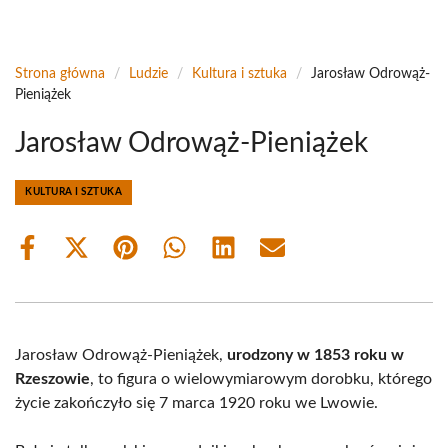
Strona główna
/
Ludzie
/
Kultura i sztuka
/
Jarosław Odrowąż-
Pieniążek
Jarosław Odrowąż-Pieniążek
KULTURA I SZTUKA
Share
Share
Share
Share
Share
Share
on
on
on
on
on
on
Facebook
X
Pinterest
WhatsApp
LinkedIn
Email
(Twitter)
Jarosław Odrowąż-Pieniążek,
urodzony w 1853 roku w
Rzeszowie
, to figura o wielowymiarowym dorobku, którego
życie zakończyło się 7 marca 1920 roku we Lwowie.