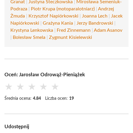
Granat
|
Justyna Steczkowska
|
Mirosława Semeniuk-
Podraza
|
Piotr Krupa (motoparalotniarz)
|
Andrzej
Żmuda
|
Krzysztof Napiórkowski
|
Joanna Lech
|
Jacek
Napiórkowski
|
Grażyna Kania
|
Jerzy Bandrowski
|
Krystyna Lenkowska
|
Fred Zinnemann
|
Adam Asanov
|
Bolesław Smela
|
Zygmunt Kisielewski
Oceń: Jarosław Odrowąż-Pieniążek
★
★
★
★
★
Średnia ocena:
4.84
Liczba ocen:
19
Udostępnij