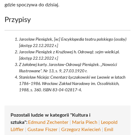
gdzie spoczywa do dzisiaj.
Przypisy
Jarosław Pieniążek, [w:] Encyklopedia teatru polskiego (osoby)
[dostęp 22.12.2022 r.]
Jarosław Pieniążek z Krużlowej h. Odrowąż. sejm-wielki.pl.
[dostęp 22.12.2022 r.]
Z żałobnej karty. Jarosław-Odrowąż Pieniążek. „Nowości
Illustrowane”. Nr 13, s. 9, 27.03.1920 r.
Stanisław Nicieja: Cmentarz Łyczakowski we Lwowie w latach
1786–1986. Wrocław: Zakład Narodowy im. Ossolińskich,
1988, s. 360. ISBN 83-04-02817-4.
Pozostali ludzie w kategorii "Kultura i
sztuka":
Edmund Zechenter
|
Maria Piech
|
Leopold
Löffler
|
Gustaw Fiszer
|
Grzegorz Kwiecień
|
Emil