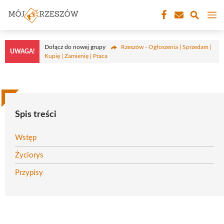
Przejdź
M
do
treści
Dołącz do nowej grupy
Rzeszów - Ogłoszenia | Sprzedam |
UWAGA!
Kupię | Zamienię | Praca
Spis treści
Wstęp
Życiorys
Przypisy