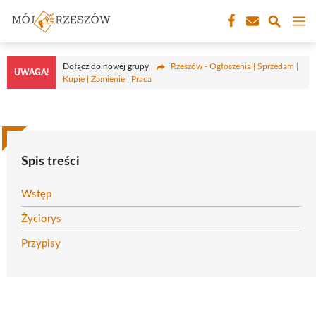
Przejdź
M
do
treści
Dołącz do nowej grupy
Rzeszów - Ogłoszenia | Sprzedam |
UWAGA!
Kupię | Zamienię | Praca
Spis treści
Wstęp
Życiorys
Przypisy