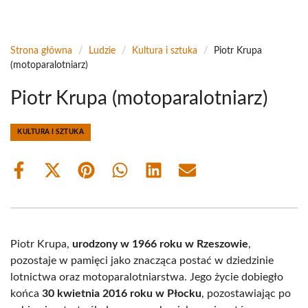
Strona główna
/
Ludzie
/
Kultura i sztuka
/
Piotr Krupa
(motoparalotniarz)
Piotr Krupa (motoparalotniarz)
KULTURA I SZTUKA
Share
Share
Share
Share
Share
Share
on
on
on
on
on
on
Facebook
X
Pinterest
WhatsApp
LinkedIn
Email
(Twitter)
Piotr Krupa,
urodzony w 1966 roku w Rzeszowie
,
pozostaje w pamięci jako znacząca postać w dziedzinie
lotnictwa oraz motoparalotniarstwa. Jego życie dobiegło
końca
30 kwietnia 2016 roku w Płocku
, pozostawiając po