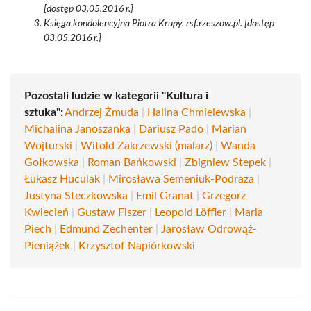
[dostęp 03.05.2016 r.]
Księga kondolencyjna Piotra Krupy. rsf.rzeszow.pl. [dostęp
03.05.2016 r.]
Pozostali ludzie w kategorii "Kultura i
sztuka":
Andrzej Żmuda
|
Halina Chmielewska
|
Michalina Janoszanka
|
Dariusz Pado
|
Marian
Wojturski
|
Witold Zakrzewski (malarz)
|
Wanda
Gołkowska
|
Roman Bańkowski
|
Zbigniew Stepek
|
Łukasz Huculak
|
Mirosława Semeniuk-Podraza
|
Justyna Steczkowska
|
Emil Granat
|
Grzegorz
Kwiecień
|
Gustaw Fiszer
|
Leopold Löffler
|
Maria
Piech
|
Edmund Zechenter
|
Jarosław Odrowąż-
Pieniążek
|
Krzysztof Napiórkowski