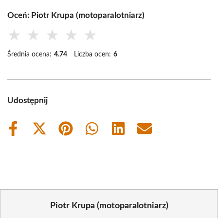
Oceń: Piotr Krupa (motoparalotniarz)
★
★
★
★
★
Średnia ocena:
4.74
Liczba ocen:
6
Udostępnij
Share
Share
Share
Share
Share
Share
on
on
on
on
on
on
Facebook
X
Pinterest
WhatsApp
LinkedIn
Email
(Twitter)
Piotr Krupa (motoparalotniarz)