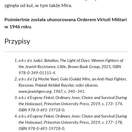
zginęła od kul, w tym także Mira.
Pośmiertnie została uhonorowana Orderem Virtuti Militari
w 1946 roku.
Przypisy
a b c d e JudyJ. Batalion, The Light of Days: Women Fighters of
the Jewish Resistance, Little, Brown Book Group, 2021, ISBN
978-0-349-01155-4.
a b c d e f g Moshe Yaari, Gola (Golda) Mire, an Anti-Nazi Fighter,
Rzeszow, Poland: Kehilat Raysha; sefer zikaron,
www.jewishgen.org, 1967, s. 340–341.
a b c d Evgeny Finkel, Ordinary Jews: Choice and Survival During
the Holocaust, Princeton University Press, 2019, s. 173–174,
ISBN 978-0-691-19718-0.
a b c d Evgeny Finkel, Ordinary Jews: Choice and Survival During
the Holocaust, Princeton University Press, 2019, s. 177–178,
ISBN 978-0-691-19718-0.