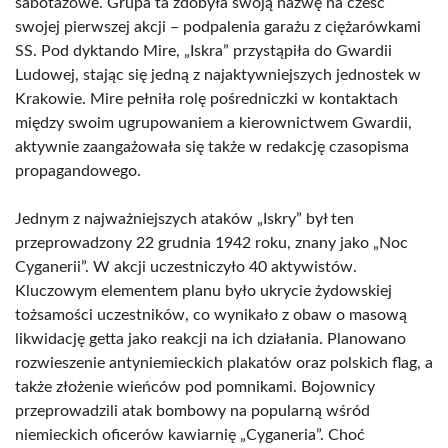
sabotażowe. Grupa ta zdobyła swoją nazwę na cześć
swojej pierwszej akcji – podpalenia garażu z ciężarówkami
SS. Pod dyktando Mire, „Iskra” przystąpiła do Gwardii
Ludowej, stając się jedną z najaktywniejszych jednostek w
Krakowie. Mire pełniła rolę pośredniczki w kontaktach
między swoim ugrupowaniem a kierownictwem Gwardii,
aktywnie zaangażowała się także w redakcję czasopisma
propagandowego.
Jednym z najważniejszych ataków „Iskry” był ten
przeprowadzony 22 grudnia 1942 roku, znany jako „Noc
Cyganerii”. W akcji uczestniczyło 40 aktywistów.
Kluczowym elementem planu było ukrycie żydowskiej
tożsamości uczestników, co wynikało z obaw o masową
likwidację getta jako reakcji na ich działania. Planowano
rozwieszenie antyniemieckich plakatów oraz polskich flag, a
także złożenie wieńców pod pomnikami. Bojownicy
przeprowadzili atak bombowy na popularną wśród
niemieckich oficerów kawiarnię „Cyganeria”. Choć