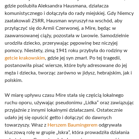
gdzie poślubiła Aleksandra Hausmana, działacza
komunistycznego i dołączyła do rady miejskiej. Gdy Niemcy
zaatakowali ZSRR, Hausman wyruszył na wschód, aby
przyłączyć się do Armii Czerwonej, a Mire, będąc w
zaawansowanej ciąży, pozostała w Lwowie. Samodzielnie
urodziła dziecko, przerywając pępowinę bez niczyjej
pomocy. Niestety, zimą 1941 roku przybyła do rodziny w
getcie krakowskim
, gdzie jej syn zmarł. Po tej tragedii,
postanowiła pisać wiersze, które były adresowane do jej
męża i dziecka, tworząc zarówno w jidysz, hebrajskim, jak i
polskim.
W miarę upływu czasu Mire stała się częścią lokalnego
ruchu oporu, używając pseudonimu „Lidka” oraz zawiązując
przyjaźnie z innymi lokalnymi działaczami. Ostatecznie
udało jej się opuścić getto i dołączyć do dawnych
towarzyszy. Wraz z
Herszem Baumingerem
odgrywała
kluczową rolę w grupie „Iskra”, która prowadziła działania