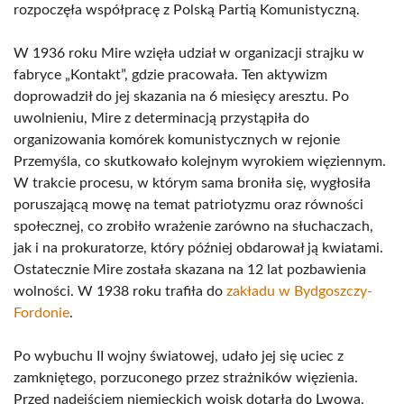
rozpoczęła współpracę z Polską Partią Komunistyczną.
W 1936 roku Mire wzięła udział w organizacji strajku w
fabryce „Kontakt”, gdzie pracowała. Ten aktywizm
doprowadził do jej skazania na 6 miesięcy aresztu. Po
uwolnieniu, Mire z determinacją przystąpiła do
organizowania komórek komunistycznych w rejonie
Przemyśla, co skutkowało kolejnym wyrokiem więziennym.
W trakcie procesu, w którym sama broniła się, wygłosiła
poruszającą mowę na temat patriotyzmu oraz równości
społecznej, co zrobiło wrażenie zarówno na słuchaczach,
jak i na prokuratorze, który później obdarował ją kwiatami.
Ostatecznie Mire została skazana na 12 lat pozbawienia
wolności. W 1938 roku trafiła do
zakładu w Bydgoszczy-
Fordonie
.
Po wybuchu II wojny światowej, udało jej się uciec z
zamkniętego, porzuconego przez strażników więzienia.
Przed nadejściem niemieckich wojsk dotarła do Lwowa,