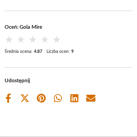
Oceń: Gola Mire
★
★
★
★
★
Średnia ocena:
4.87
Liczba ocen:
9
Udostępnij
Share
Share
Share
Share
Share
Share
on
on
on
on
on
on
Facebook
X
Pinterest
WhatsApp
LinkedIn
Email
(Twitter)