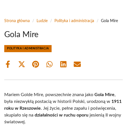
Strona główna
/
Ludzie
/
Polityka i administracja
/
Gola Mire
Gola Mire
POLITYKA I ADMINISTRACJA
Share
Share
Share
Share
Share
Share
on
on
on
on
on
on
Facebook
X
Pinterest
WhatsApp
LinkedIn
Email
(Twitter)
Mariem Golde Mire, powszechnie znana jako
Gola Mire
,
była niezwykłą postacią w historii Polski, urodzoną w
1911
roku w Rzeszowie
. Jej życie, pełne zapału i poświęcenia,
skupiało się na
działalności w ruchu oporu
jesienią II wojny
światowej.