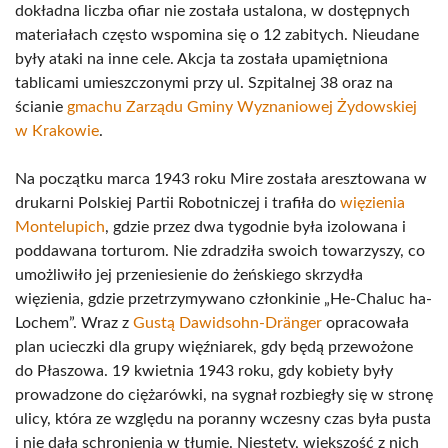
dokładna liczba ofiar nie została ustalona, w dostępnych
materiałach często wspomina się o 12 zabitych. Nieudane
były ataki na inne cele. Akcja ta została upamiętniona
tablicami umieszczonymi przy ul. Szpitalnej 38 oraz na
ścianie
gmachu Zarządu Gminy Wyznaniowej Żydowskiej
w Krakowie
.
Na początku marca 1943 roku Mire została aresztowana w
drukarni Polskiej Partii Robotniczej i trafiła do
więzienia
Montelupich
, gdzie przez dwa tygodnie była izolowana i
poddawana torturom. Nie zdradziła swoich towarzyszy, co
umożliwiło jej przeniesienie do żeńskiego skrzydła
więzienia, gdzie przetrzymywano członkinie „He-Chaluc ha-
Lochem”. Wraz z
Gustą Dawidsohn-Dränger
opracowała
plan ucieczki dla grupy więźniarek, gdy będą przewożone
do Płaszowa. 19 kwietnia 1943 roku, gdy kobiety były
prowadzone do ciężarówki, na sygnał rozbiegły się w stronę
ulicy, która ze względu na poranny wczesny czas była pusta
i nie dała schronienia w tłumie. Niestety, większość z nich