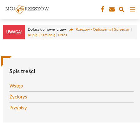
Przejdź
M
do
treści
Dołącz do nowej grupy
Rzeszów - Ogłoszenia | Sprzedam |
UWAGA!
Kupię | Zamienię | Praca
Spis treści
Wstęp
Życiorys
Przypisy