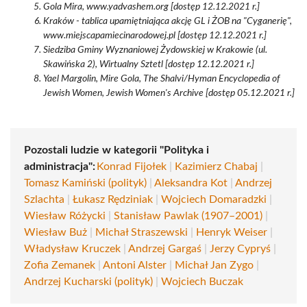
Gola Mira, www.yadvashem.org [dostęp 12.12.2021 r.]
Kraków - tablica upamiętniająca akcję GL i ŻOB na "Cyganerię",
www.miejscapamiecinarodowej.pl [dostęp 12.12.2021 r.]
Siedziba Gminy Wyznaniowej Żydowskiej w Krakowie (ul.
Skawińska 2), Wirtualny Sztetl [dostęp 12.12.2021 r.]
Yael Margolin, Mire Gola, The Shalvi/Hyman Encyclopedia of
Jewish Women, Jewish Women's Archive [dostęp 05.12.2021 r.]
Pozostali ludzie w kategorii "Polityka i
administracja":
Konrad Fijołek
|
Kazimierz Chabaj
|
Tomasz Kamiński (polityk)
|
Aleksandra Kot
|
Andrzej
Szlachta
|
Łukasz Rędziniak
|
Wojciech Domaradzki
|
Wiesław Różycki
|
Stanisław Pawlak (1907–2001)
|
Wiesław Buż
|
Michał Straszewski
|
Henryk Weiser
|
Władysław Kruczek
|
Andrzej Gargaś
|
Jerzy Cypryś
|
Zofia Zemanek
|
Antoni Alster
|
Michał Jan Zygo
|
Andrzej Kucharski (polityk)
|
Wojciech Buczak