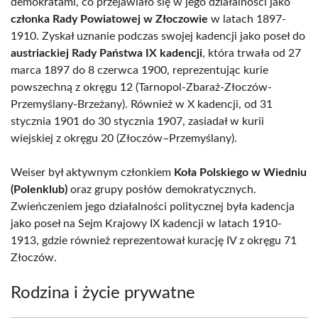
demokratami, co przejawiało się w jego działalności jako
członka Rady Powiatowej w Złoczowie
w latach 1897-
1910. Zyskał uznanie podczas swojej kadencji jako poseł do
austriackiej Rady Państwa IX kadencji
, która trwała od 27
marca 1897 do 8 czerwca 1900, reprezentując kurie
powszechną z okręgu 12 (Tarnopol-Zbaraż-Złoczów-
Przemyślany-Brzeżany). Również w X kadencji, od 31
stycznia 1901 do 30 stycznia 1907, zasiadał w kurii
wiejskiej z okręgu 20 (Złoczów–Przemyślany).
Weiser był aktywnym członkiem
Koła Polskiego w Wiedniu
(Polenklub)
oraz grupy posłów demokratycznych.
Zwieńczeniem jego działalności politycznej była kadencja
jako poseł na Sejm Krajowy IX kadencji w latach 1910-
1913, gdzie również reprezentował kurację IV z okręgu 71
Złoczów.
Rodzina i życie prywatne