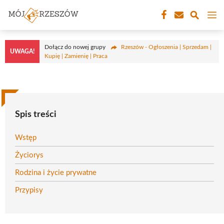
Przejdź
M
do
treści
Dołącz do nowej grupy
Rzeszów - Ogłoszenia | Sprzedam |
UWAGA!
Kupię | Zamienię | Praca
Spis treści
Wstęp
Życiorys
Rodzina i życie prywatne
Przypisy