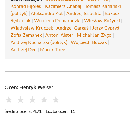
Konrad Fijołek
|
Kazimierz Chabaj
|
Tomasz Kamiński
(polityk)
|
Aleksandra Kot
|
Andrzej Szlachta
|
Łukasz
Rędziniak
|
Wojciech Domaradzki
|
Wiesław Różycki
|
Władysław Kruczek
|
Andrzej Gargaś
|
Jerzy Cypryś
|
Zofia Zemanek
|
Antoni Alster
|
Michał Jan Zygo
|
Andrzej Kucharski (polityk)
|
Wojciech Buczak
|
Andrzej Dec
|
Marek Thee
Oceń: Henryk Weiser
★
★
★
★
★
Średnia ocena:
4.71
Liczba ocen:
11