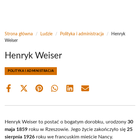
Strona główna
/
Ludzie
/
Polityka i administracja
/
Henryk
Weiser
Henryk Weiser
POLITYKA I ADMINISTRACJA
Share
Share
Share
Share
Share
Share
on
on
on
on
on
on
Facebook
X
Pinterest
WhatsApp
LinkedIn
Email
(Twitter)
Henryk Weiser to postać o bogatym dorobku, urodzony
30
maja 1859
roku w Rzeszowie. Jego życie zakończyło się
25
sierpnia 1926
roku we francuskim mieście Nancy.