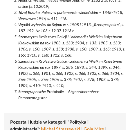
Heinrich Weiser. "Neues Wiener Journal" nr 1252 z 1897, s. 2.
online [5.10.2019]
Józef Buszko, Polacy w parlamencie wiedeńskim – 1848-1918,
Warszawa 1996, s. 411, 416.
Wyniki wyborów do Sejmu w r. 1908 i 1913. „Rzeczpospolita”, s.
187-192, Nr 103 z 19.07.1913 r.
Szematyzm Królestwa Galicji i Lodomerii z Wielkim Księstwem
Krakowskim na rok 1903, s. 133; 1904, s. 133; 1905, s. 133;
1906, s. 150; 1907, s. 150; 1908, s. 150; 1909, s. 165; 1910, s.
165; 1910, s. 168; 1912, s. 168;
Szematyzm Królestwa Galicji i Lodomerii z Wielkim Księstwem
Krakowskim na rok 1897, s. 286; 1898, s. 344; 1899, s. 344;
1900, s. 366; 1901, s. 366; 1902, s. 366; 1903, s. 366; 1904, s.
366; 1905, s. 366; 1906, s. 378; 1907, s. 378; 1908, s. 378;
1909, s. 410; 1910, s. 410;
Stenographische Protokolle – Abgeordnetenhaus
Personenregister
Pozostali ludzie w kategorii "Polityka i
administracja":
Michał Straszewski
|
Gola Mire
|