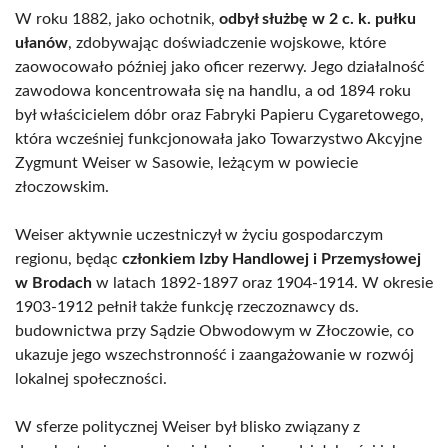
W roku 1882, jako ochotnik,
odbył służbę w 2 c. k. pułku
ułanów
, zdobywając doświadczenie wojskowe, które
zaowocowało później jako oficer rezerwy. Jego działalność
zawodowa koncentrowała się na handlu, a od 1894 roku
był właścicielem dóbr oraz Fabryki Papieru Cygaretowego,
która wcześniej funkcjonowała jako Towarzystwo Akcyjne
Zygmunt Weiser w Sasowie, leżącym w powiecie
złoczowskim.
Weiser aktywnie uczestniczył w życiu gospodarczym
regionu, będąc
członkiem Izby Handlowej i Przemysłowej
w Brodach
w latach 1892-1897 oraz 1904-1914. W okresie
1903-1912 pełnił także funkcję rzeczoznawcy ds.
budownictwa przy Sądzie Obwodowym w Złoczowie, co
ukazuje jego wszechstronność i zaangażowanie w rozwój
lokalnej społeczności.
W sferze politycznej Weiser był blisko związany z