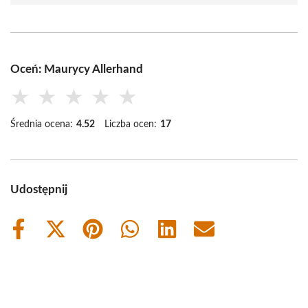
Oceń: Maurycy Allerhand
★
★
★
★
★
Średnia ocena:
4.52
Liczba ocen:
17
Udostępnij
Share
Share
Share
Share
Share
Share
on
on
on
on
on
on
Facebook
X
Pinterest
WhatsApp
LinkedIn
Email
(Twitter)