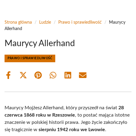
Strona główna
/
Ludzie
/
Prawo i sprawiedliwość
/
Maurycy
Allerhand
Maurycy Allerhand
PRAWO I SPRAWIEDLIWOŚĆ
Share
Share
Share
Share
Share
Share
on
on
on
on
on
on
Facebook
X
Pinterest
WhatsApp
LinkedIn
Email
(Twitter)
Maurycy Mojżesz Allerhand, który przyszedł na świat
28
czerwca 1868 roku w Rzeszowie
, to postać mająca istotne
znaczenie w polskiej historii prawa. Jego życie zakończyło
się tragicznie w
sierpniu 1942 roku we Lwowie
.