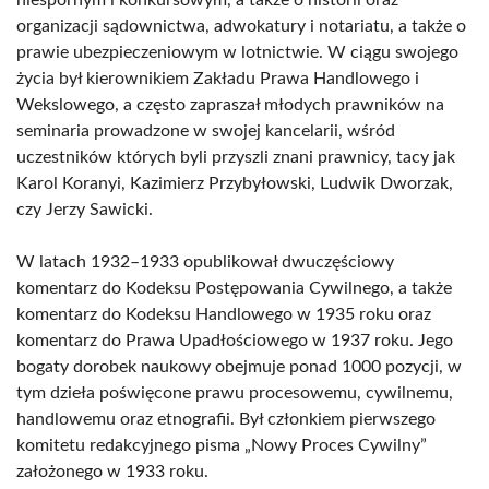
niespornym i konkursowym, a także o historii oraz
organizacji sądownictwa, adwokatury i notariatu, a także o
prawie ubezpieczeniowym w lotnictwie. W ciągu swojego
życia był kierownikiem Zakładu Prawa Handlowego i
Wekslowego, a często zapraszał młodych prawników na
seminaria prowadzone w swojej kancelarii, wśród
uczestników których byli przyszli znani prawnicy, tacy jak
Karol Koranyi, Kazimierz Przybyłowski, Ludwik Dworzak,
czy Jerzy Sawicki.
W latach 1932–1933 opublikował dwuczęściowy
komentarz do Kodeksu Postępowania Cywilnego, a także
komentarz do Kodeksu Handlowego w 1935 roku oraz
komentarz do Prawa Upadłościowego w 1937 roku. Jego
bogaty dorobek naukowy obejmuje ponad 1000 pozycji, w
tym dzieła poświęcone prawu procesowemu, cywilnemu,
handlowemu oraz etnografii. Był członkiem pierwszego
komitetu redakcyjnego pisma „Nowy Proces Cywilny”
założonego w 1933 roku.