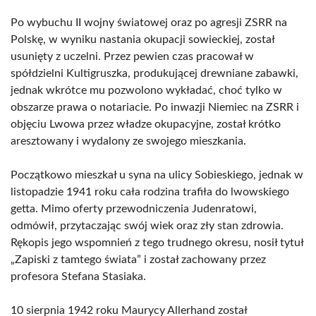
Po wybuchu II wojny światowej oraz po agresji ZSRR na
Polskę, w wyniku nastania okupacji sowieckiej, został
usunięty z uczelni. Przez pewien czas pracował w
spółdzielni Kultigruszka, produkującej drewniane zabawki,
jednak wkrótce mu pozwolono wykładać, choć tylko w
obszarze prawa o notariacie. Po inwazji Niemiec na ZSRR i
objęciu Lwowa przez władze okupacyjne, został krótko
aresztowany i wydalony ze swojego mieszkania.
Początkowo mieszkał u syna na ulicy Sobieskiego, jednak w
listopadzie 1941 roku cała rodzina trafiła do lwowskiego
getta. Mimo oferty przewodniczenia Judenratowi,
odmówił, przytaczając swój wiek oraz zły stan zdrowia.
Rękopis jego wspomnień z tego trudnego okresu, nosił tytuł
„Zapiski z tamtego świata” i został zachowany przez
profesora Stefana Stasiaka.
10 sierpnia 1942 roku Maurycy Allerhand został