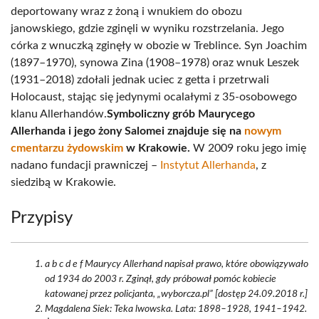
deportowany wraz z żoną i wnukiem do obozu
janowskiego, gdzie zginęli w wyniku rozstrzelania. Jego
córka z wnuczką zginęły w obozie w Treblince. Syn Joachim
(1897–1970), synowa Zina (1908–1978) oraz wnuk Leszek
(1931–2018) zdołali jednak uciec z getta i przetrwali
Holocaust, stając się jedynymi ocalałymi z 35-osobowego
klanu Allerhandów.
Symboliczny grób Maurycego
Allerhanda i jego żony Salomei znajduje się na
nowym
cmentarzu żydowskim
w Krakowie.
W 2009 roku jego imię
nadano fundacji prawniczej –
Instytut Allerhanda
, z
siedzibą w Krakowie.
Przypisy
a b c d e f Maurycy Allerhand napisał prawo, które obowiązywało
od 1934 do 2003 r. Zginął, gdy próbował pomóc kobiecie
katowanej przez policjanta, „wyborcza.pl” [dostęp 24.09.2018 r.]
Magdalena Siek: Teka lwowska. Lata: 1898–1928, 1941–1942.