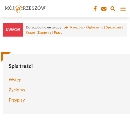
Przejdź
M
do
treści
Dołącz do nowej grupy
Rzeszów - Ogłoszenia | Sprzedam |
UWAGA!
Kupię | Zamienię | Praca
Spis treści
Wstęp
Życiorys
Przypisy