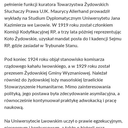
pełnienie funkcji kuratora Towarzystwa Żydowskich
Słuchaczy Prawa UJK. Maurycy Allerhand prowadził
wykłady na Studium Dyplomatycznym Uniwersytetu Jana
Kazimierza we Lwowie. W 1919 roku został członkiem
Komisji Kodyfikacyjnej RP, a trzy lata później reprezentując
Koło Żydowskie, uzyskał mandat posła do I kadencji Sejmu
RP, gdzie zasiadał w Trybunale Stanu.
Pod koniec 1924 roku objął stanowisko komisarza
rządowego kahału lwowskiego, a w 1929 roku został
prezesem Żydowskiej Gminy Wyznaniowej. Należał
również do żydowskiej loży masońskiej Izraelickie
Stowarzyszenie Humanitarne. Mimo zainteresowania
polityką, jego postawa była zdecydowanie asymilacyjna, a
równocześnie kontynuował praktykę adwokacką i pracę
naukową.
Na Uniwersytecie Lwowskim uczył o prawie egzekucyjnym,