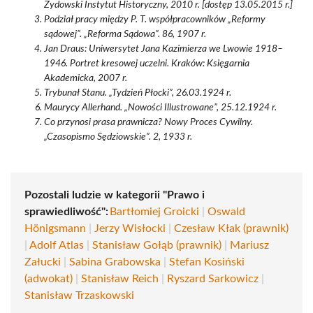
Żydowski Instytut Historyczny, 2010 r. [dostęp 13.05.2015 r.]
Podział pracy między P. T. współpracowników „Reformy
sądowej”. „Reforma Sądowa”. 86, 1907 r.
Jan Draus: Uniwersytet Jana Kazimierza we Lwowie 1918–
1946. Portret kresowej uczelni. Kraków: Księgarnia
Akademicka, 2007 r.
Trybunał Stanu. „Tydzień Płocki”, 26.03.1924 r.
Maurycy Allerhand. „Nowości Illustrowane”, 25.12.1924 r.
Co przynosi prasa prawnicza? Nowy Proces Cywilny.
„Czasopismo Sędziowskie”. 2, 1933 r.
Pozostali ludzie w kategorii "Prawo i
sprawiedliwość":
Bartłomiej Groicki
|
Oswald
Hönigsmann
|
Jerzy Wisłocki
|
Czesław Kłak (prawnik)
|
Adolf Atlas
|
Stanisław Gołąb (prawnik)
|
Mariusz
Załucki
|
Sabina Grabowska
|
Stefan Kosiński
(adwokat)
|
Stanisław Reich
|
Ryszard Sarkowicz
|
Stanisław Trzaskowski