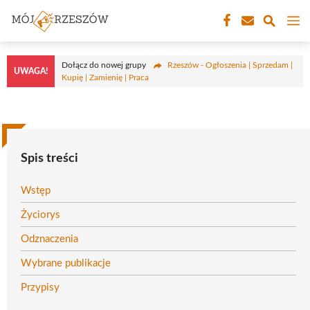
Przejdź
M
do
treści
Dołącz do nowej grupy
Rzeszów - Ogłoszenia | Sprzedam |
UWAGA!
Kupię | Zamienię | Praca
Spis treści
Wstęp
Życiorys
Odznaczenia
Wybrane publikacje
Przypisy