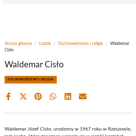
Strona główna
/
Ludzie
/
Duchowieństwo i religia
/
Waldemar
Cisło
Waldemar Cisło
DUCHOWIEŃSTWO I RELIGIA
Share
Share
Share
Share
Share
Share
on
on
on
on
on
on
Facebook
X
Pinterest
WhatsApp
LinkedIn
Email
(Twitter)
Waldemar Józef Cisło, urodzony w 1967 roku w Rzeszowie,