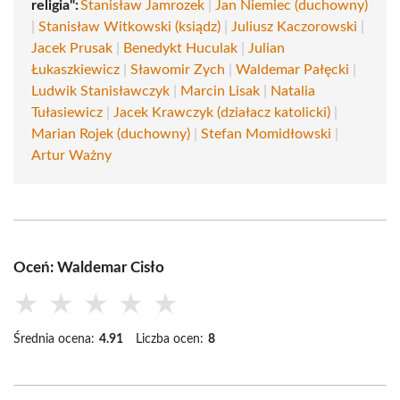
religia":
Stanisław Jamrozek
|
Jan Niemiec (duchowny)
|
Stanisław Witkowski (ksiądz)
|
Juliusz Kaczorowski
|
Jacek Prusak
|
Benedykt Huculak
|
Julian
Łukaszkiewicz
|
Sławomir Zych
|
Waldemar Pałęcki
|
Ludwik Stanisławczyk
|
Marcin Lisak
|
Natalia
Tułasiewicz
|
Jacek Krawczyk (działacz katolicki)
|
Marian Rojek (duchowny)
|
Stefan Momidłowski
|
Artur Ważny
Oceń: Waldemar Cisło
★
★
★
★
★
Średnia ocena:
4.91
Liczba ocen:
8