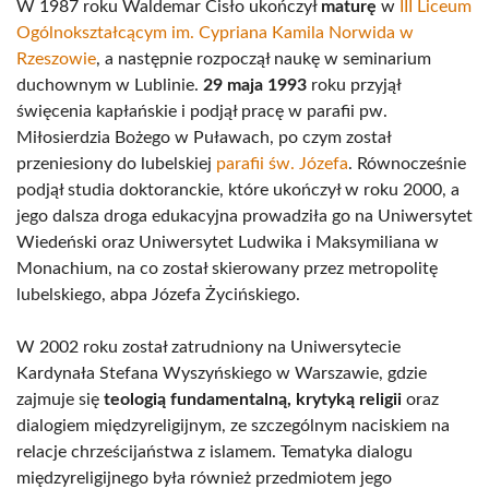
W 1987 roku Waldemar Cisło ukończył
maturę
w
III Liceum
Ogólnokształcącym im. Cypriana Kamila Norwida w
Rzeszowie
, a następnie rozpoczął naukę w seminarium
duchownym w Lublinie.
29 maja 1993
roku przyjął
święcenia kapłańskie i podjął pracę w parafii pw.
Miłosierdzia Bożego w Puławach, po czym został
przeniesiony do lubelskiej
parafii św. Józefa
. Równocześnie
podjął studia doktoranckie, które ukończył w roku 2000, a
jego dalsza droga edukacyjna prowadziła go na Uniwersytet
Wiedeński oraz Uniwersytet Ludwika i Maksymiliana w
Monachium, na co został skierowany przez metropolitę
lubelskiego, abpa Józefa Życińskiego.
W 2002 roku został zatrudniony na Uniwersytecie
Kardynała Stefana Wyszyńskiego w Warszawie, gdzie
zajmuje się
teologią fundamentalną, krytyką religii
oraz
dialogiem międzyreligijnym, ze szczególnym naciskiem na
relacje chrześcijaństwa z islamem. Tematyka dialogu
międzyreligijnego była również przedmiotem jego