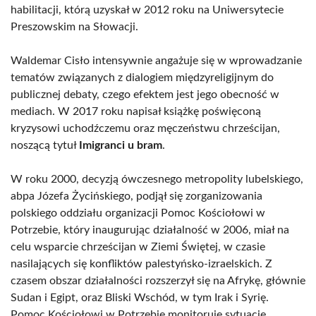
habilitacji, którą uzyskał w 2012 roku na Uniwersytecie
Preszowskim na Słowacji.
Waldemar Cisło intensywnie angażuje się w wprowadzanie
tematów związanych z dialogiem międzyreligijnym do
publicznej debaty, czego efektem jest jego obecność w
mediach. W 2017 roku napisał książkę poświęconą
kryzysowi uchodźczemu oraz męczeństwu chrześcijan,
noszącą tytuł
Imigranci u bram
.
W roku 2000, decyzją ówczesnego metropolity lubelskiego,
abpa Józefa Życińskiego, podjął się zorganizowania
polskiego oddziału organizacji Pomoc Kościołowi w
Potrzebie, który inaugurując działalność w 2006, miał na
celu wsparcie chrześcijan w Ziemi Świętej, w czasie
nasilających się konfliktów palestyńsko-izraelskich. Z
czasem obszar działalności rozszerzył się na Afrykę, głównie
Sudan i Egipt, oraz Bliski Wschód, w tym Irak i Syrię.
Pomoc Kościołowi w Potrzebie monitoruje sytuację