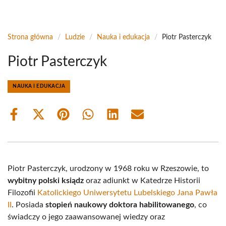
Strona główna
/
Ludzie
/
Nauka i edukacja
/
Piotr Pasterczyk
Piotr Pasterczyk
NAUKA I EDUKACJA
Share
Share
Share
Share
Share
Share
on
on
on
on
on
on
Facebook
X
Pinterest
WhatsApp
LinkedIn
Email
(Twitter)
Piotr Pasterczyk, urodzony w 1968 roku w Rzeszowie, to
wybitny polski ksiądz
oraz adiunkt w Katedrze Historii
Filozofii
Katolickiego Uniwersytetu Lubelskiego Jana Pawła
II
. Posiada
stopień naukowy doktora habilitowanego
, co
świadczy o jego zaawansowanej wiedzy oraz