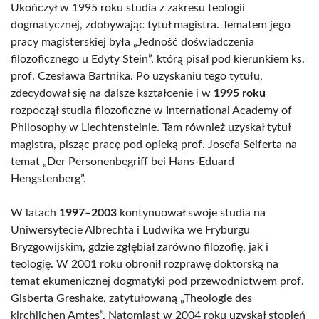
Ukończył w 1995 roku studia z zakresu teologii
dogmatycznej, zdobywając tytuł magistra. Tematem jego
pracy magisterskiej była „Jedność doświadczenia
filozoficznego u Edyty Stein”, którą pisał pod kierunkiem ks.
prof. Czesława Bartnika. Po uzyskaniu tego tytułu,
zdecydował się na dalsze kształcenie i w
1995 roku
rozpoczął studia filozoficzne w International Academy of
Philosophy w Liechtensteinie. Tam również uzyskał tytuł
magistra, pisząc pracę pod opieką prof. Josefa Seiferta na
temat „Der Personenbegriff bei Hans-Eduard
Hengstenberg”.
W latach
1997–2003
kontynuował swoje studia na
Uniwersytecie Albrechta i Ludwika we Fryburgu
Bryzgowijskim, gdzie zgłębiał zarówno filozofię, jak i
teologię. W 2001 roku obronił rozprawę doktorską na
temat ekumenicznej dogmatyki pod przewodnictwem prof.
Gisberta Greshake, zatytułowaną „Theologie des
kirchlichen Amtes”. Natomiast w 2004 roku uzyskał stopień