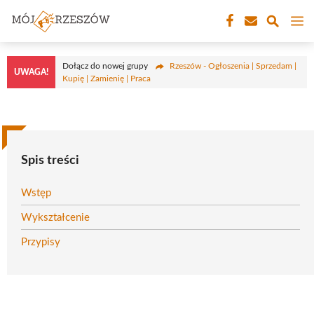
Przejdź
M
do
treści
Dołącz do nowej grupy
Rzeszów - Ogłoszenia | Sprzedam |
UWAGA!
Kupię | Zamienię | Praca
Spis treści
Wstęp
Wykształcenie
Przypisy