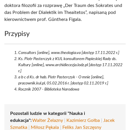
doktora filozofii za rozprawę „Der Traum des Sokrates und
das Problem der Dialektik im Theaitetos”, napisaną pod
kierownictwem prof. Günthera Figala.
Przypisy
Consultors [online], www.theologia.va [dostęp 17.11.2022 r.]
Ks. Piotr Pasterczyk z KUL konsultorem Papieskiej Rady ds.
Kultury [online], www.archidiecezja.lodz.pl [dostęp 17.11.2022
r.]
a b c d Ks. dr hab. Piotr Pasterczyk - O mnie [online],
pracownik.kul.pl, 05.02.2016 r. [dostęp 02.11.2019 r.]
Rocznik 2007 - Biblioteka Narodowa
Pozostali ludzie w kategorii "Nauka i
edukacja":
Walter Żelazny
|
Kazimierz Gołba
|
Jacek
Szmatka
|
Miłosz Pękala
|
Feliks Jan Szczęsny