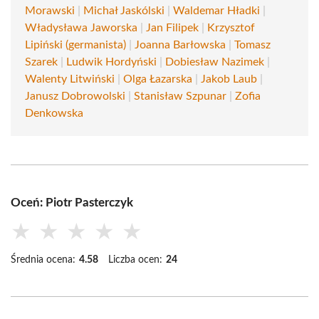
Morawski
|
Michał Jaskólski
|
Waldemar Hładki
|
Władysława Jaworska
|
Jan Filipek
|
Krzysztof
Lipiński (germanista)
|
Joanna Barłowska
|
Tomasz
Szarek
|
Ludwik Hordyński
|
Dobiesław Nazimek
|
Walenty Litwiński
|
Olga Łazarska
|
Jakob Laub
|
Janusz Dobrowolski
|
Stanisław Szpunar
|
Zofia
Denkowska
Oceń: Piotr Pasterczyk
★
★
★
★
★
Średnia ocena:
4.58
Liczba ocen:
24