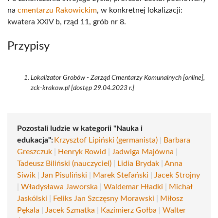
na
cmentarzu Rakowickim
, w konkretnej lokalizacji:
kwatera XXIV b, rząd 11, grób nr 8.
Przypisy
Lokalizator Grobów - Zarząd Cmentarzy Komunalnych [online],
zck-krakow.pl [dostęp 29.04.2023 r.]
Pozostali ludzie w kategorii "Nauka i
edukacja":
Krzysztof Lipiński (germanista)
|
Barbara
Greszczuk
|
Henryk Rowid
|
Jadwiga Majówna
|
Tadeusz Biliński (nauczyciel)
|
Lidia Brydak
|
Anna
Siwik
|
Jan Pisuliński
|
Marek Stefański
|
Jacek Strojny
|
Władysława Jaworska
|
Waldemar Hładki
|
Michał
Jaskólski
|
Feliks Jan Szczęsny Morawski
|
Miłosz
Pękala
|
Jacek Szmatka
|
Kazimierz Gołba
|
Walter