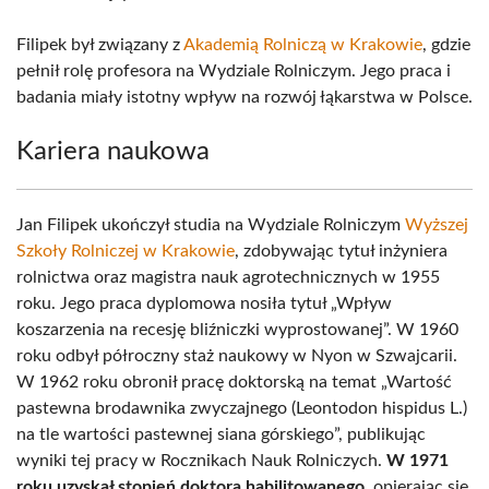
Filipek był związany z
Akademią Rolniczą w Krakowie
, gdzie
pełnił rolę profesora na Wydziale Rolniczym. Jego praca i
badania miały istotny wpływ na rozwój łąkarstwa w Polsce.
Kariera naukowa
Jan Filipek ukończył studia na Wydziale Rolniczym
Wyższej
Szkoły Rolniczej w Krakowie
, zdobywając tytuł inżyniera
rolnictwa oraz magistra nauk agrotechnicznych w 1955
roku. Jego praca dyplomowa nosiła tytuł „Wpływ
koszarzenia na recesję bliźniczki wyprostowanej”. W 1960
roku odbył półroczny staż naukowy w Nyon w Szwajcarii.
W 1962 roku obronił pracę doktorską na temat „Wartość
pastewna brodawnika zwyczajnego (Leontodon hispidus L.)
na tle wartości pastewnej siana górskiego”, publikując
wyniki tej pracy w Rocznikach Nauk Rolniczych.
W 1971
roku uzyskał stopień doktora habilitowanego
, opierając się