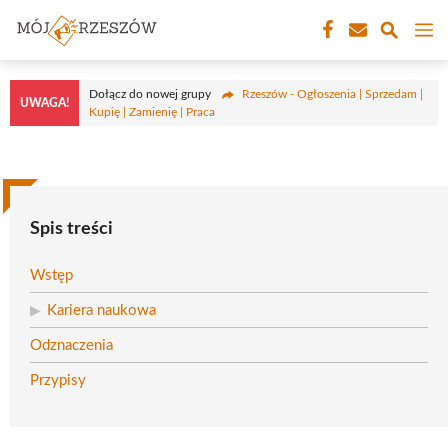
Przejdź
M
do
treści
Dołącz do nowej grupy
Rzeszów - Ogłoszenia | Sprzedam |
UWAGA!
Kupię | Zamienię | Praca
Spis treści
Wstęp
Kariera naukowa
Odznaczenia
Przypisy