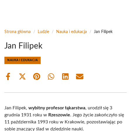
Strona główna
/
Ludzie
/
Nauka i edukacja
/
Jan Filipek
Jan Filipek
NAUKA I EDUKACJA
Share
Share
Share
Share
Share
Share
on
on
on
on
on
on
Facebook
X
Pinterest
WhatsApp
LinkedIn
Email
(Twitter)
Jan Filipek,
wybitny profesor łąkarstwa
, urodził się 3
grudnia 1931 roku w
Rzeszowie
. Jego życie zakończyło się
11 października 1993 roku w Krakowie, pozostawiając po
sobie znaczący ślad w dziedzinie nauki.