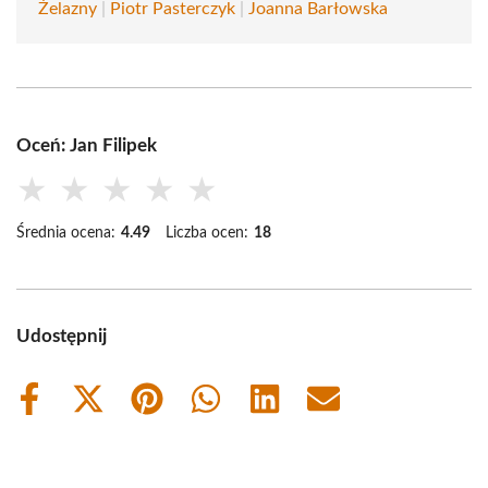
Żelazny
|
Piotr Pasterczyk
|
Joanna Barłowska
Oceń: Jan Filipek
★
★
★
★
★
Średnia ocena:
4.49
Liczba ocen:
18
Udostępnij
Share
Share
Share
Share
Share
Share
on
on
on
on
on
on
Facebook
X
Pinterest
WhatsApp
LinkedIn
Email
(Twitter)