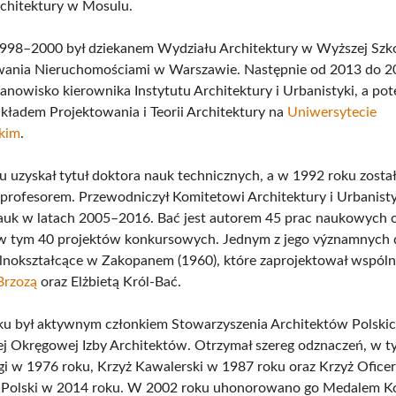
chitektury w Mosulu.
998–2000 był dziekanem Wydziału Architektury w Wyższej Szk
ania Nieruchomościami w Warszawie. Następnie od 2013 do 2
tanowisko kierownika Instytutu Architektury i Urbanistyki, a po
akładem Projektowania i Teorii Architektury na
Uniwersytecie
skim
.
 uzyskał tytuł doktora nauk technicznych, a w 1992 roku zosta
rofesorem. Przewodniczył Komitetowi Architektury i Urbanistyk
uk w latach 2005–2016. Bać jest autorem 45 prac naukowych 
w tym 40 projektów konkursowych. Jednym z jego významnych dz
nokształcące w Zakopanem (1960), które zaprojektował wspóln
Brzozą
oraz Elżbietą Król-Bać.
u był aktywnym członkiem Stowarzyszenia Architektów Polskic
ej Okręgowej Izby Architektów. Otrzymał szereg odznaczeń, w t
gi w 1976 roku, Krzyż Kawalerski w 1987 roku oraz Krzyż Ofice
 Polski w 2014 roku. W 2002 roku uhonorowano go Medalem Ko