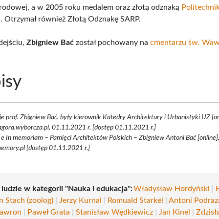
rodowej, a w 2005 roku medalem oraz złotą odznaką
Politechnik
j
. Otrzymał również Złotą Odznakę SARP.
dejściu,
Zbigniew Bać
został pochowany na
cmentarzu św. Waw
isy
je prof. Zbigniew Bać, były kierownik Katedry Architektury i Urbanistyki UZ [on
agora.wyborcza.pl, 01.11.2021 r. [dostęp 01.11.2021 r.]
d e In memoriam – Pamięci Architektów Polskich – Zbigniew Antoni Bać [online]
emory.pl [dostęp 01.11.2021 r.]
 ludzie w kategorii "Nauka i edukacja":
Władysław Hordyński
|
n Stach (zoolog)
|
Jerzy Kurnal
|
Romuald Starkel
|
Antoni Podraz
Gawron
|
Paweł Grata
|
Stanisław Wędkiewicz
|
Jan Kinel
|
Zdzisł