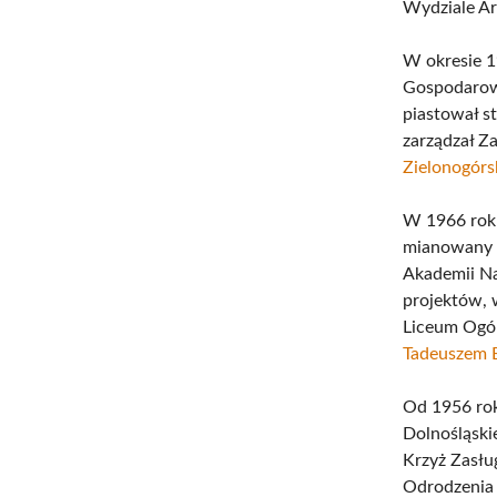
Wydziale Ar
W okresie 1
Gospodarow
piastował s
zarządzał Z
Zielonogór
W 1966 roku
mianowany p
Akademii Na
projektów, 
Liceum Ogól
Tadeuszem 
Od 1956 rok
Dolnośląski
Krzyż Zasłu
Odrodzenia