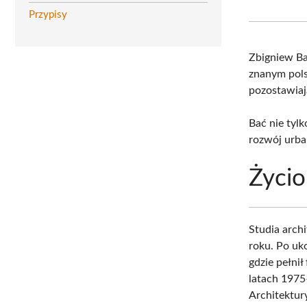
Przypisy
Zbigniew Ba
znanym pols
pozostawiają
Bać nie tyl
rozwój urba
Życio
Studia arch
roku. Po uko
gdzie pełnił
latach 1975
Architektur