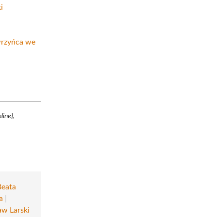
i
rzyńca we
line],
,
Beata
a
|
aw Larski