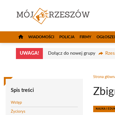
Przejdź
do
treści
WIADOMOŚCI
POLICJA
FIRMY
OGŁOSZE
UWAGA!
Dołącz do nowej grupy
Rzes
Strona główn
Zbig
Spis treści
Wstęp
NAUKA I EDU
Życiorys