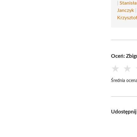
|
Stanisł
Janczyk
Krzyszto
Oceń: Zbig
★
★
Średnia ocena
Udostępnij