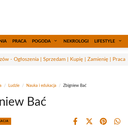
NIA
PRACA
POGODA
NEKROLOGI
LIFESTYLE
zów - Ogłoszenia | Sprzedam | Kupię | Zamienię | Praca
a
/
Ludzie
/
Nauka i edukacja
/
Zbigniew Bać
niew Bać
KACJA
Share
Share
Share
Shar
on
on
on
on