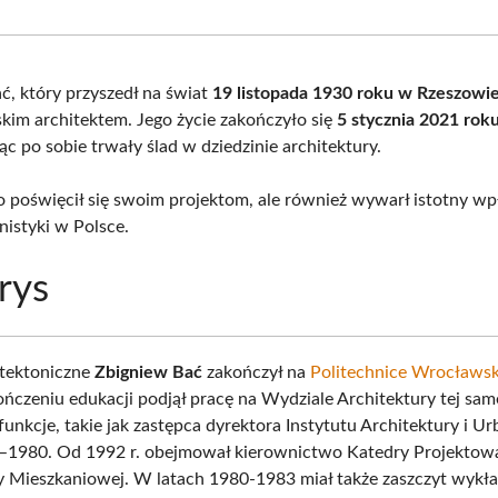
Facebook
X
Pinterest
What
(Twitter)
ć, który przyszedł na świat
19 listopada 1930 roku w Rzeszowi
kim architektem. Jego życie zakończyło się
5 stycznia 2021 rok
c po sobie trwały ślad w dziedzinie architektury.
ko poświęcił się swoim projektom, ale również wywarł istotny w
nistyki w Polsce.
rys
itektoniczne
Zbigniew Bać
zakończył na
Politechnice Wrocławsk
ńczeniu edukacji podjął pracę na Wydziale Architektury tej same
 funkcje, takie jak zastępca dyrektora Instytutu Architektury i U
–1980. Od 1992 r. obejmował kierownictwo Katedry Projektow
y Mieszkaniowej. W latach 1980-1983 miał także zaszczyt wykł