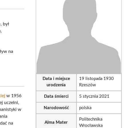
sApp
LinkedIn
Email
e
, był
u
,
pływ na
Data i miejsce
19 listopada 1930
urodzenia
Rzeszów
iej
w 1956
Data śmierci
5 stycznia 2021
j uczelni,
Narodowość
polska
rbanistyki w
ania
Politechnika
Alma Mater
adać na
Wrocławska