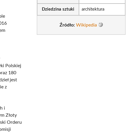
Dziedzina sztuki
architektura
ole
016
Źródło:
Wikipedia
tem
ł
i Polskiej
oraz 180
ieł jest
ie z
h i
ym Złoty
rski Orderu
misji