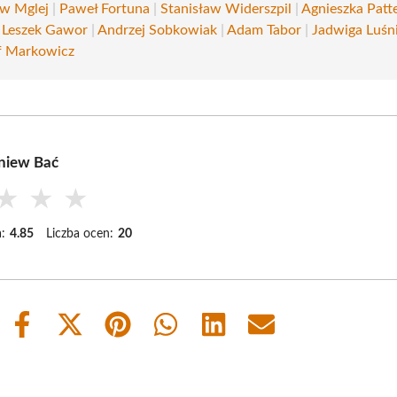
aw Mglej
|
Paweł Fortuna
|
Stanisław Widerszpil
|
Agnieszka Patt
|
Leszek Gawor
|
Andrzej Sobkowiak
|
Adam Tabor
|
Jadwiga Luśn
f Markowicz
niew Bać
★
★
★
:
4.85
Liczba ocen:
20
Share
Share
Share
Share
Share
Share
on
on
on
on
on
on
Facebook
X
Pinterest
WhatsApp
LinkedIn
Email
(Twitter)