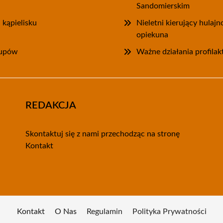
Sandomierskim
 kąpielisku
Nieletni kierujący hulaj
opiekuna
kupów
Ważne działania profilak
REDAKCJA
Skontaktuj się z nami przechodząc na stronę
Kontakt
Kontakt
O Nas
Regulamin
Polityka Prywatności