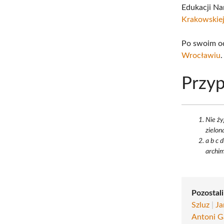
Edukacji Na
Krakowskie
Po swoim o
Wrocławiu
.
Przyp
Nie ży
zielon
a b c 
archim
Pozostali
Szluz
|
Ja
Antoni 