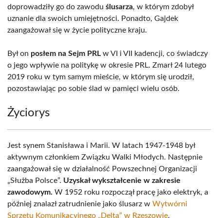
doprowadziły go do zawodu
ślusarza
, w którym zdobył
uznanie dla swoich umiejętności. Ponadto, Gajdek
zaangażował się w życie polityczne kraju.
Był on
posłem na Sejm PRL
w VI i VII kadencji, co świadczy
o jego wpływie na politykę w okresie PRL. Zmarł 24 lutego
2019 roku w tym samym mieście, w którym się urodził,
pozostawiając po sobie ślad w pamięci wielu osób.
Życiorys
Jest synem Stanisława i Marii. W latach 1947-1948 był
aktywnym członkiem Związku Walki Młodych. Następnie
zaangażował się w działalność Powszechnej Organizacji
„Służba Polsce”.
Uzyskał wykształcenie w zakresie
zawodowym.
W 1952 roku rozpoczął pracę jako elektryk, a
później znalazł zatrudnienie jako ślusarz w
Wytwórni
Sprzętu Komunikacyjnego „Delta” w Rzeszowie
.