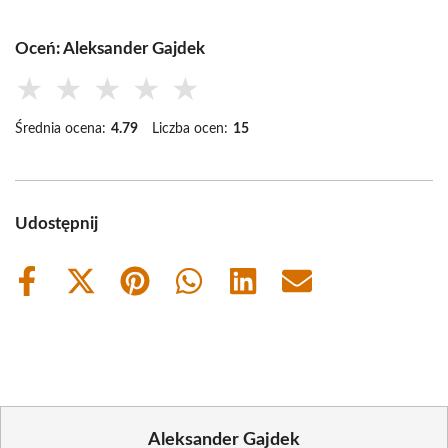
Oceń: Aleksander Gajdek
★
★
★
★
★
Średnia ocena:
4.79
Liczba ocen:
15
Udostępnij
Share
Share
Share
Share
Share
Share
on
on
on
on
on
on
Facebook
X
Pinterest
WhatsApp
LinkedIn
Email
(Twitter)
Aleksander Gajdek