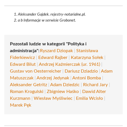
Aleksander Gajdek. rejestry-notarialne.pl.
a b Informacje w serwisie Grobonet.
Pozostali ludzie w kategorii "Polityka i
administracja":
Ryszard Dziopak
|
Stanisława
Fiderkiewicz
|
Edward Rajber
|
Katarzyna Sołek
|
Edward Bilut
|
Andrzej Kaźmierczak (ur. 1961)
|
Gustav von Oesterreicher
|
Dariusz Dziadzio
|
Adam
Matuszczak
|
Andrzej Jedynak
|
Antoni Bomba
|
Aleksander Getritz
|
Adam Dziedzic
|
Richard Jary
|
Roman Krogulski
|
Zbigniew Haśko
|
Dawid Alter
Kurzmann
|
Wiesław Myśliwiec
|
Emilia Wcisło
|
Marek Pęk