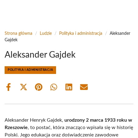
Strona główna
/
Ludzie
/
Polityka i administracja
/
Aleksander
Gajdek
Aleksander Gajdek
POLITYKA I ADMINISTRACJA
Share
Share
Share
Share
Share
Share
on
on
on
on
on
on
Facebook
X
Pinterest
WhatsApp
LinkedIn
Email
(Twitter)
Aleksander Henryk Gajdek,
urodzony 2 marca 1933 roku w
Rzeszowie
, to postać, która znacząco wpisała się w historię
Polski. Jego edukacja oraz doświadczenie zawodowe