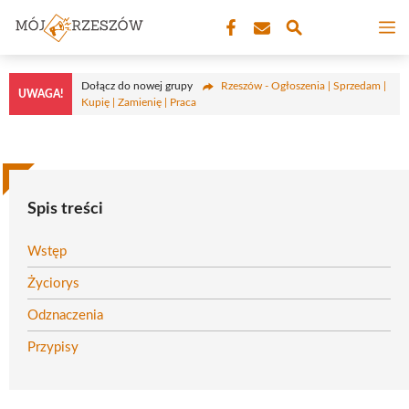
Przejdź
M
do
treści
Dołącz do nowej grupy
Rzeszów - Ogłoszenia | Sprzedam |
UWAGA!
Kupię | Zamienię | Praca
Spis treści
Wstęp
Życiorys
Odznaczenia
Przypisy