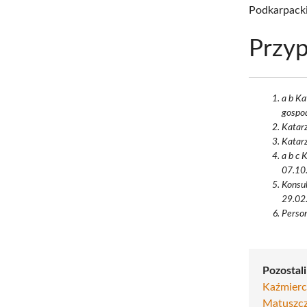
Podkarpack
Przyp
a b K
gospod
Katarz
Katarz
a b c 
07.10.
Konsul
29.02.
Person
Pozostali
Kaźmiercz
Matuszc