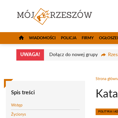
Przejdź
do
treści
WIADOMOŚCI
POLICJA
FIRMY
OGŁOSZE
UWAGA!
Dołącz do nowej grupy
Rzes
Strona główn
Kata
Spis treści
Wstęp
POLITYKA I A
Życiorys