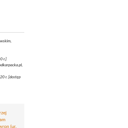
owskim,
 r.]
odkarpacka.pl,
20 r. [dostęp
rzej
am
ron (ur.