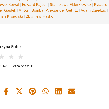
aweł Kowal
|
Edward Rajber
|
Stanisława Fiderkiewicz
|
Ryszard
er Gajdek
|
Antoni Bomba
|
Aleksander Getritz
|
Adam Dziedzic
|
an Krogulski
|
Zbigniew Haśko
rzyna Sołek
★
★
★
:
4.6
Liczba ocen:
13
Share
Share
Share
Share
Share
Share
on
on
on
on
on
on
Facebook
X
Pinterest
WhatsApp
LinkedIn
Email
(Twitter)