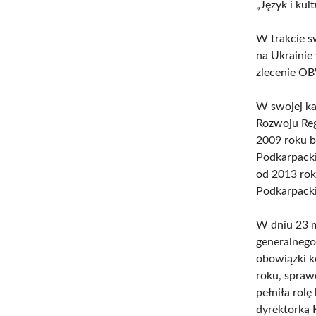
„Język i kul
W trakcie s
na Ukrainie
zlecenie O
W swojej ka
Rozwoju Reg
2009 roku 
Podkarpacki
od 2013 rok
Podkarpack
W dniu 23 m
generalnego
obowiązki k
roku, spraw
pełniła rolę
dyrektorką