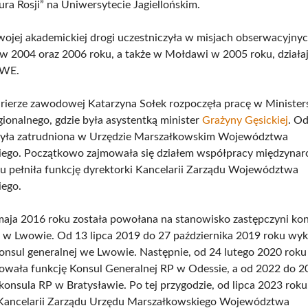
tura Rosji” na Uniwersytecie Jagiellońskim.
wojej akademickiej drogi uczestniczyła w misjach obserwacyjn
 w 2004 oraz 2006 roku, a także w Mołdawi w 2005 roku, działa
BWE.
rierze zawodowej Katarzyna Sołek rozpoczęła pracę w Minister
ionalnego, gdzie była asystentką minister
Grażyny Gęsickiej
. Od
była zatrudniona w Urzędzie Marszałkowskim Województwa
ego. Początkowo zajmowała się działem współpracy międzynar
u pełniła funkcję dyrektorki Kancelarii Zarządu Województwa
iego.
aja 2016 roku została powołana na stanowisko zastępczyni ko
 w Lwowie. Od 13 lipca 2019 do 27 października 2019 roku wy
onsul generalnej we Lwowie. Następnie, od 24 lutego 2020 rok
owała funkcję Konsul Generalnej RP w Odessie, a od 2022 do 2
 konsula RP w Bratysławie. Po tej przygodzie, od lipca 2023 roku
 Kancelarii Zarządu Urzędu Marszałkowskiego Województwa