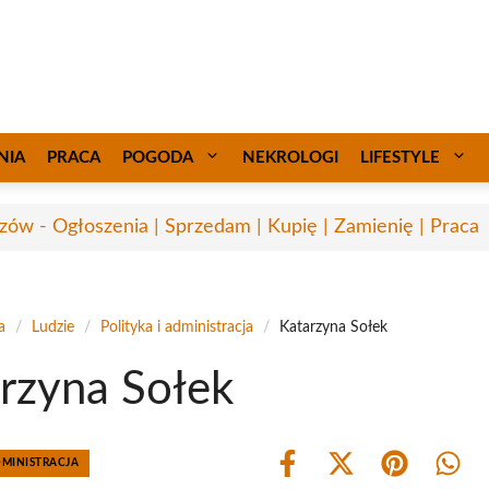
NIA
PRACA
POGODA
NEKROLOGI
LIFESTYLE
zów - Ogłoszenia | Sprzedam | Kupię | Zamienię | Praca
a
/
Ludzie
/
Polityka i administracja
/
Katarzyna Sołek
rzyna Sołek
DMINISTRACJA
Share
Share
Share
Shar
on
on
on
on