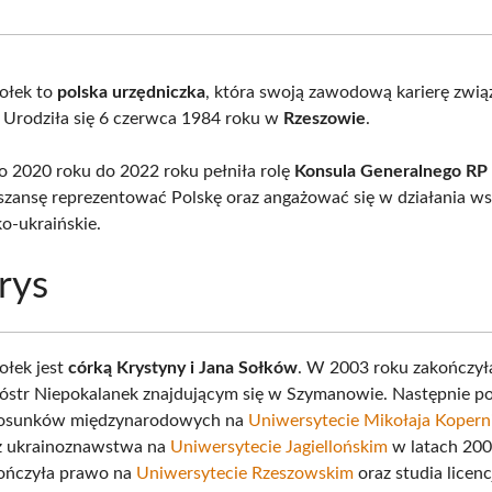
Facebook
X
Pinterest
What
(Twitter)
ołek to
polska urzędniczka
, która swoją zawodową karierę zwią
 Urodziła się 6 czerwca 1984 roku w
Rzeszowie
.
o 2020 roku do 2022 roku pełniła rolę
Konsula Generalnego RP
 szansę reprezentować Polskę oraz angażować się w działania ws
ko-ukraińskie.
rys
ołek jest
córką Krystyny i Jana Sołków
. W 2003 roku zakończył
óstr Niepokalanek znajdującym się w Szymanowie. Następnie po
stosunków międzynarodowych na
Uniwersytecie Mikołaja Kopern
az ukrainoznawstwa na
Uniwersytecie Jagiellońskim
w latach 20
ończyła prawo na
Uniwersytecie Rzeszowskim
oraz studia licenc