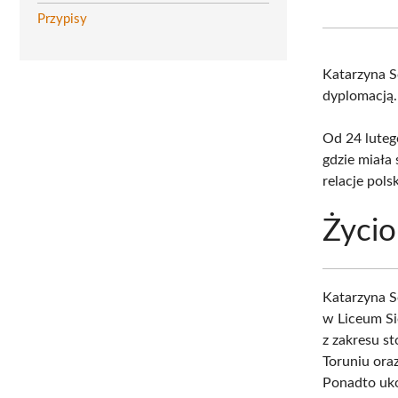
Przypisy
Katarzyna S
dyplomacją.
Od 24 luteg
gdzie miała
relacje pols
Życio
Katarzyna S
w Liceum Si
z zakresu 
Toruniu or
Ponadto uk