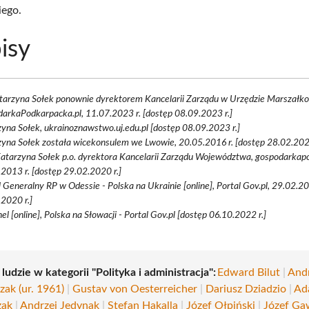
iego.
isy
atarzyna Sołek ponownie dyrektorem Kancelarii Zarządu w Urzędzie Marszałk
arkaPodkarpacka.pl, 11.07.2023 r. [dostęp 08.09.2023 r.]
yna Sołek, ukrainoznawstwo.uj.edu.pl [dostęp 08.09.2023 r.]
yna Sołek została wicekonsulem we Lwowie, 20.05.2016 r. [dostęp 28.02.2020
Katarzyna Sołek p.o. dyrektora Kancelarii Zarządu Województwa, gospodarkap
2013 r. [dostęp 29.02.2020 r.]
 Generalny RP w Odessie - Polska na Ukrainie [online], Portal Gov.pl, 29.02.20
2020 r.]
el [online], Polska na Słowacji - Portal Gov.pl [dostęp 06.10.2022 r.]
 ludzie w kategorii "Polityka i administracja":
Edward Bilut
|
And
ak (ur. 1961)
|
Gustav von Oesterreicher
|
Dariusz Dziadzio
|
Ad
zak
|
Andrzej Jedynak
|
Stefan Hakalla
|
Józef Ołpiński
|
Józef Gaw