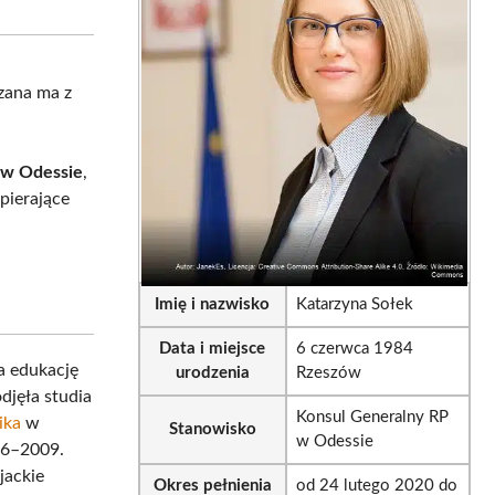
sApp
LinkedIn
Email
zana ma z
 w Odessie
,
pierające
Imię i nazwisko
Katarzyna Sołek
Data i miejsce
6 czerwca 1984
a edukację
urodzenia
Rzeszów
djęła studia
Konsul Generalny RP
ika
w
Stanowisko
w Odessie
06–2009.
jackie
Okres pełnienia
od 24 lutego 2020 do