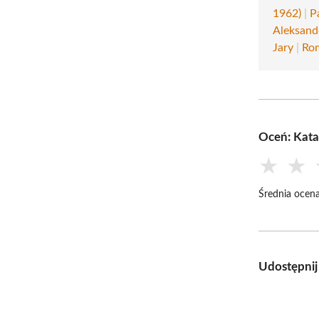
1962)
|
P
Aleksand
Jary
|
Rom
Oceń: Kata
★
★
Średnia ocena
Udostępnij