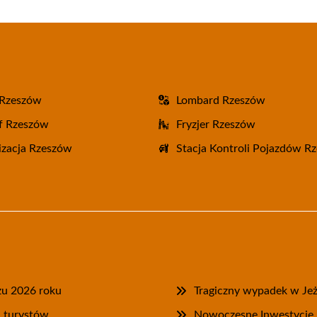
 Rzeszów
Lombard Rzeszów
f Rzeszów
Fryzjer Rzeszów
zacja Rzeszów
Stacja Kontroli Pojazdów R
zu 2026 roku
Tragiczny wypadek w Je
a turystów
Nowoczesne Inwestycje P