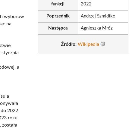
funkcji
2022
Poprzednik
Andrzej Szmidtke
ych wyborów
jąc na
Następca
Agnieszka Mróz
Źródło:
Wikipedia
stwie
 stycznia
odowej, a
nsula
konywała
u do 2022
023 roku
, została