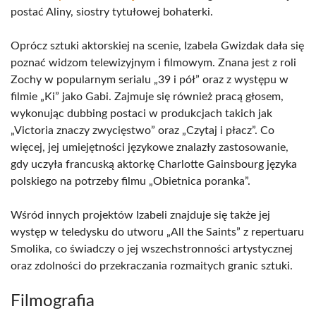
postać Aliny, siostry tytułowej bohaterki.
Oprócz sztuki aktorskiej na scenie, Izabela Gwizdak dała się
poznać widzom telewizyjnym i filmowym. Znana jest z roli
Zochy w popularnym serialu „39 i pół” oraz z występu w
filmie „Ki” jako Gabi. Zajmuje się również pracą głosem,
wykonując dubbing postaci w produkcjach takich jak
„Victoria znaczy zwycięstwo” oraz „Czytaj i płacz”. Co
więcej, jej umiejętności językowe znalazły zastosowanie,
gdy uczyła francuską aktorkę Charlotte Gainsbourg języka
polskiego na potrzeby filmu „Obietnica poranka”.
Wśród innych projektów Izabeli znajduje się także jej
występ w teledysku do utworu „All the Saints” z repertuaru
Smolika, co świadczy o jej wszechstronności artystycznej
oraz zdolności do przekraczania rozmaitych granic sztuki.
Filmografia