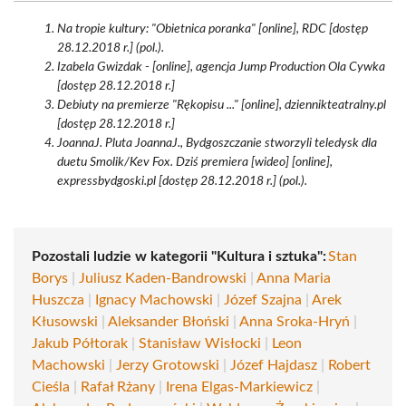
Na tropie kultury: "Obietnica poranka" [online], RDC [dostęp
28.12.2018 r.] (pol.).
Izabela Gwizdak - [online], agencja Jump Production Ola Cywka
[dostęp 28.12.2018 r.]
Debiuty na premierze "Rękopisu ..." [online], dziennikteatralny.pl
[dostęp 28.12.2018 r.]
JoannaJ. Pluta JoannaJ., Bydgoszczanie stworzyli teledysk dla
duetu Smolik/Kev Fox. Dziś premiera [wideo] [online],
expressbydgoski.pl [dostęp 28.12.2018 r.] (pol.).
Pozostali ludzie w kategorii "Kultura i sztuka":
Stan
Borys
|
Juliusz Kaden-Bandrowski
|
Anna Maria
Huszcza
|
Ignacy Machowski
|
Józef Szajna
|
Arek
Kłusowski
|
Aleksander Błoński
|
Anna Sroka-Hryń
|
Jakub Półtorak
|
Stanisław Wisłocki
|
Leon
Machowski
|
Jerzy Grotowski
|
Józef Hajdasz
|
Robert
Cieśla
|
Rafał Rżany
|
Irena Elgas-Markiewicz
|