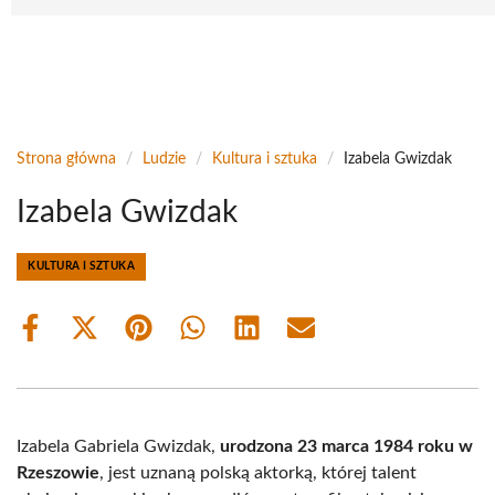
Strona główna
/
Ludzie
/
Kultura i sztuka
/
Izabela Gwizdak
Izabela Gwizdak
KULTURA I SZTUKA
Share
Share
Share
Share
Share
Share
on
on
on
on
on
on
Facebook
X
Pinterest
WhatsApp
LinkedIn
Email
(Twitter)
Izabela Gabriela Gwizdak,
urodzona 23 marca 1984 roku w
Rzeszowie
, jest uznaną polską aktorką, której talent