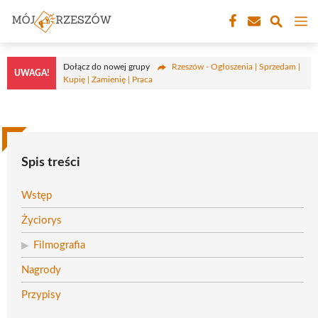
Przejdź
M
do
treści
Dołącz do nowej grupy
Rzeszów - Ogłoszenia | Sprzedam |
UWAGA!
Kupię | Zamienię | Praca
Spis treści
Wstęp
Życiorys
Filmografia
Nagrody
Przypisy