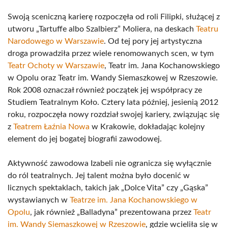
Swoją sceniczną karierę rozpoczęła od roli Filipki, służącej z
utworu „Tartuffe albo Szalbierz” Moliera, na deskach
Teatru
Narodowego w Warszawie
. Od tej pory jej artystyczna
droga prowadziła przez wiele renomowanych scen, w tym
Teatr Ochoty w Warszawie
, Teatr im. Jana Kochanowskiego
w Opolu oraz Teatr im. Wandy Siemaszkowej w Rzeszowie.
Rok 2008 oznaczał również początek jej współpracy ze
Studiem Teatralnym Koło. Cztery lata później, jesienią 2012
roku, rozpoczęła nowy rozdział swojej kariery, związując się
z
Teatrem Łaźnia Nowa
w Krakowie, dokładając kolejny
element do jej bogatej biografii zawodowej.
Aktywność zawodowa Izabeli nie ogranicza się wyłącznie
do ról teatralnych. Jej talent można było docenić w
licznych spektaklach, takich jak „Dolce Vita” czy „Gąska”
wystawianych w
Teatrze im. Jana Kochanowskiego w
Opolu
, jak również „Balladyna” prezentowana przez
Teatr
im. Wandy Siemaszkowej w Rzeszowie
, gdzie wcieliła się w