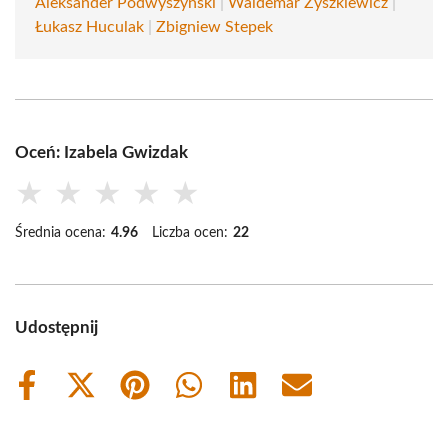
Aleksander Podwyszyński
|
Waldemar Żyszkiewicz
|
Łukasz Huculak
|
Zbigniew Stepek
Oceń: Izabela Gwizdak
★
★
★
★
★
Średnia ocena:
4.96
Liczba ocen:
22
Udostępnij
Share
Share
Share
Share
Share
Share
on
on
on
on
on
on
Facebook
X
Pinterest
WhatsApp
LinkedIn
Email
(Twitter)