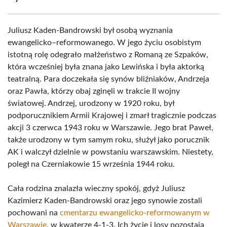
Juliusz Kaden-Bandrowski był osobą wyznania
ewangelicko–reformowanego. W jego życiu osobistym
istotną rolę odegrało małżeństwo z Romaną ze Szpaków,
która wcześniej była znana jako Lewińska i była aktorką
teatralną. Para doczekała się synów bliźniaków, Andrzeja
oraz Pawła, którzy obaj zginęli w trakcie II wojny
światowej. Andrzej, urodzony w 1920 roku, był
podporucznikiem Armii Krajowej i zmarł tragicznie podczas
akcji 3 czerwca 1943 roku w Warszawie. Jego brat Paweł,
także urodzony w tym samym roku, służył jako porucznik
AK i walczył dzielnie w powstaniu warszawskim. Niestety,
poległ na Czerniakowie 15 września 1944 roku.
Cała rodzina znalazła wieczny spokój, gdyż Juliusz
Kazimierz Kaden-Bandrowski oraz jego synowie zostali
pochowani na
cmentarzu ewangelicko-reformowanym w
Warszawie
, w kwaterze 4-1-3. Ich życie i losy pozostają