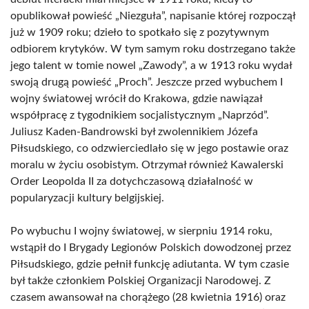
opublikował powieść „Niezguła”, napisanie której rozpoczął
już w 1909 roku; dzieło to spotkało się z pozytywnym
odbiorem krytyków. W tym samym roku dostrzegano także
jego talent w tomie nowel „Zawody”, a w 1913 roku wydał
swoją drugą powieść „Proch”. Jeszcze przed wybuchem I
wojny światowej wrócił do Krakowa, gdzie nawiązał
współpracę z tygodnikiem socjalistycznym „Naprzód”.
Juliusz Kaden-Bandrowski był zwolennikiem Józefa
Piłsudskiego, co odzwierciedlało się w jego postawie oraz
moralu w życiu osobistym. Otrzymał również Kawalerski
Order Leopolda II za dotychczasową działalność w
popularyzacji kultury belgijskiej.
Po wybuchu I wojny światowej, w sierpniu 1914 roku,
wstąpił do I Brygady Legionów Polskich dowodzonej przez
Piłsudskiego, gdzie pełnił funkcję adiutanta. W tym czasie
był także członkiem Polskiej Organizacji Narodowej. Z
czasem awansował na chorążego (28 kwietnia 1916) oraz