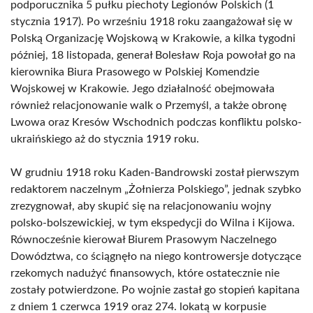
podporucznika 5 pułku piechoty Legionów Polskich (1
stycznia 1917). Po wrześniu 1918 roku zaangażował się w
Polską Organizację Wojskową w Krakowie, a kilka tygodni
później, 18 listopada, generał Bolesław Roja powołał go na
kierownika Biura Prasowego w Polskiej Komendzie
Wojskowej w Krakowie. Jego działalność obejmowała
również relacjonowanie walk o Przemyśl, a także obronę
Lwowa oraz Kresów Wschodnich podczas konfliktu polsko-
ukraińskiego aż do stycznia 1919 roku.
W grudniu 1918 roku Kaden-Bandrowski został pierwszym
redaktorem naczelnym „Żołnierza Polskiego”, jednak szybko
zrezygnował, aby skupić się na relacjonowaniu wojny
polsko-bolszewickiej, w tym ekspedycji do Wilna i Kijowa.
Równocześnie kierował Biurem Prasowym Naczelnego
Dowództwa, co ściągnęło na niego kontrowersje dotyczące
rzekomych nadużyć finansowych, które ostatecznie nie
zostały potwierdzone. Po wojnie zastał go stopień kapitana
z dniem 1 czerwca 1919 oraz 274. lokatą w korpusie