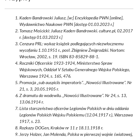
Kaden-Bandrowski Juliusz, [w:] Encyklopedia PWN [online],
Wydawnictwo Naukowe PWN [dostęp 01.03.2023 r.]
Tomasz Mościcki: Juliusz Kaden-Bandrowski. culture.pl, 02.2017
r. [dostęp 01.03.2023 r.]
Cenzura PRL: wykaz książek podlegających niezwłocznemu
wycofaniu 1.10.1951 r., posł. Zbigniew Żmigrodzki. Nortom:
Wrocław, 2002, s. 19. ISBN 83-85829-88-1.
Roczniki Oficerskie 1923-1924, Ministerstwo Spraw
Wojskowych, Oddział V Sztabu Generalnego Wojska Polskiego,
Warszawa 1924, s. 165, 476.
Promocja „sub auspiciis imperatoris”. „Nowości Illustrowane”. Nr
21, s. 3, 20.05.1905 r.
Z dramatu do wodewilu. „Nowości Illustrowane”. Nr 24, s. 13,
13.06.1914 r.
Lista starszeństwa oficerów Legionów Polskich w dniu oddania
Legionów Polskich Wojsku Polskiemu (12.04.1917 r.), Warszawa
1917, s. 23.
Rozkazy DOGen, Kraków nr 11 z 18.11.1918 r.
Jerzy Holzer, Jan Molenda, Polska w pierwszej wojnie światowej,