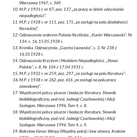
Warszawa 1967, s. 369.
M.P. z 1931 r. nr 87, poz. 137 „za pracę w dziele odzyskania
niepodległości”.
M.P. z 1928 r. nr 111, poz. 175 „za zasługi na polu działalności
literackiej”.
Odznaczenia orderem Polonia Restituta. „Kurier Warszawski”. Nr
134, s. 16, 15.05.1928 r.
Kronika. Odznaczenia. „Gazeta Lwowska”, s. 3, Nr 238 z
16.10.1928 r.
Odznaczenia Krzyżem i Medalem Niepodległości. „Słowo
Polskie”, s. 8, Nr 104 z 17.04.1931 r.
M.P. z 1932 r. nr 259, poz. 297 „za zasługi na polu literatury”.
M.P. z 1938 r. nr 262, poz. 616 „za zasługi na polu pracy
zawodowej”.
Współcześni polscy pisarze i badacze literatury. Słownik
biobibliograficzny, pod red. Jadwigi Czachowskiej i Alicji
Szałagan. Warszawa 1996. Tom 4, s. 8.
Współcześni polscy pisarze i badacze literatury. Słownik
biobibliograficzny, pod red. Jadwigi Czachowskiej i Alicji
Szałagan. Warszawa 1996. Tom 4, s. 9.
Bolesław Faron: Wstęp (Wspólny pokój i inne utwory, Kraków