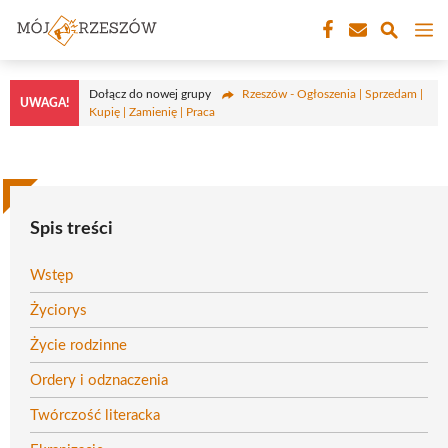
Przejdź
M
do
treści
Dołącz do nowej grupy
Rzeszów - Ogłoszenia | Sprzedam |
UWAGA!
Kupię | Zamienię | Praca
Spis treści
Wstęp
Życiorys
Życie rodzinne
Ordery i odznaczenia
Twórczość literacka