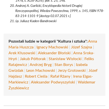
1976, s. XLIII-XLIV); por. s. 25, 146.
Andrzej A. Garlicki, Encyklopedia historii Drugiej
Rzeczypospolitej, Wiedza Powszechna, 1999, s. 145, ISBN 978-
83-214-1101-9 [dostęp 02.07.2021 r.]
śp. Juliusz Kaden-Bandrowski
Pozostali ludzie w kategorii "Kultura i sztuka":
Anna
Maria Huszcza
|
Ignacy Machowski
|
Józef Szajna
|
Arek Kłusowski
|
Aleksander Błoński
|
Anna Sroka-
Hryń
|
Jakub Półtorak
|
Stanisław Wisłocki
|
Feliks
Ratajewicz
|
Andrzej Bryg
|
Stan Borys
|
Izabela
Gwizdak
|
Leon Machowski
|
Jerzy Grotowski
|
Józef
Hajdasz
|
Robert Cieśla
|
Rafał Rżany
|
Irena Elgas-
Markiewicz
|
Aleksander Podwyszyński
|
Waldemar
Żyszkiewicz