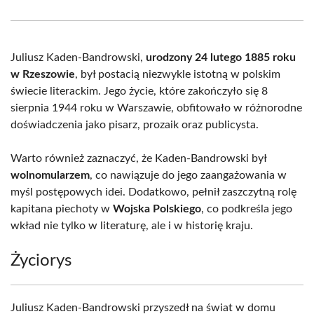
Facebook
X
Pinterest
WhatsApp
LinkedIn
Email
(Twitter)
Juliusz Kaden-Bandrowski,
urodzony 24 lutego 1885 roku
w Rzeszowie
, był postacią niezwykle istotną w polskim
świecie literackim. Jego życie, które zakończyło się 8
sierpnia 1944 roku w Warszawie, obfitowało w różnorodne
doświadczenia jako pisarz, prozaik oraz publicysta.
Warto również zaznaczyć, że Kaden-Bandrowski był
wolnomularzem
, co nawiązuje do jego zaangażowania w
myśl postępowych idei. Dodatkowo, pełnił zaszczytną rolę
kapitana piechoty w
Wojska Polskiego
, co podkreśla jego
wkład nie tylko w literaturę, ale i w historię kraju.
Życiorys
Juliusz Kaden-Bandrowski przyszedł na świat w domu