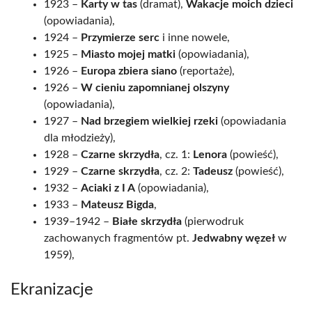
1923 –
Karty w tas
(dramat),
Wakacje moich dzieci
(opowiadania),
1924 –
Przymierze serc
i inne nowele,
1925 –
Miasto mojej matki
(opowiadania),
1926 –
Europa zbiera siano
(reportaże),
1926 –
W cieniu zapomnianej olszyny
(opowiadania),
1927 –
Nad brzegiem wielkiej rzeki
(opowiadania
dla młodzieży),
1928 –
Czarne skrzydła
, cz. 1:
Lenora
(powieść),
1929 –
Czarne skrzydła
, cz. 2:
Tadeusz
(powieść),
1932 –
Aciaki z I A
(opowiadania),
1933 –
Mateusz Bigda
,
1939–1942 –
Białe skrzydła
(pierwodruk
zachowanych fragmentów pt.
Jedwabny węzeł
w
1959),
Ekranizacje