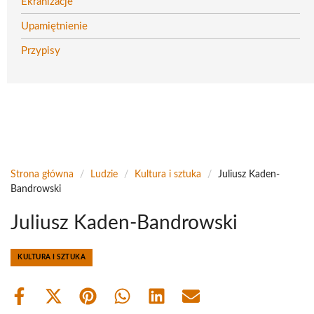
Ekranizacje
Upamiętnienie
Przypisy
Strona główna
/
Ludzie
/
Kultura i sztuka
/
Juliusz Kaden-
Bandrowski
Juliusz Kaden-Bandrowski
KULTURA I SZTUKA
Share
Share
Share
Share
Share
Share
on
on
on
on
on
on