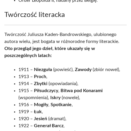
Order Leopolda II, nadany przez Belgię.
Twórczość literacka
Twórczość Juliusza Kaden-Bandrowskiego, ulubionego
autora wielu, jest bogata w różnorodne formy literackie.
Oto przegląd jego dzieł, które ukazały się w
poszczególnych latach:
1911 –
Niezguła
(powieść),
Zawody
(zbiór nowel),
1913 –
Proch
,
1914 –
Zbytki
(opowiadania),
1915 –
Piłsudczycy
,
Bitwa pod Konarami
(wspomnienia),
Iskry
(nowele),
1916 –
Mogiły
,
Spotkanie
,
1919 –
Łuk
,
1920 –
Jesień
(dramat),
1922 –
Generał Barcz
,