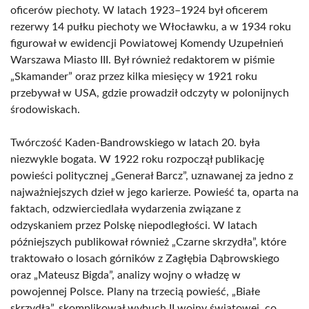
oficerów piechoty. W latach 1923–1924 był oficerem
rezerwy 14 pułku piechoty we Włocławku, a w 1934 roku
figurował w ewidencji Powiatowej Komendy Uzupełnień
Warszawa Miasto III. Był również redaktorem w piśmie
„Skamander” oraz przez kilka miesięcy w 1921 roku
przebywał w USA, gdzie prowadził odczyty w polonijnych
środowiskach.
Twórczość Kaden-Bandrowskiego w latach 20. była
niezwykle bogata. W 1922 roku rozpoczął publikację
powieści politycznej „Generał Barcz”, uznawanej za jedno z
najważniejszych dzieł w jego karierze. Powieść ta, oparta na
faktach, odzwierciedlała wydarzenia związane z
odzyskaniem przez Polskę niepodległości. W latach
późniejszych publikował również „Czarne skrzydła”, które
traktowało o losach górników z Zagłębia Dąbrowskiego
oraz „Mateusz Bigda”, analizy wojny o władzę w
powojennej Polsce. Plany na trzecią powieść, „Białe
skrzydła”, skomplikował wybuch II wojny światowej, co