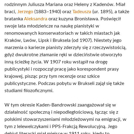
rodzinnym Juliusza Mariana oraz Heleny z Kadenów. Miał
braci,
Jerzego
(1883–1940) oraz
Tadeusza
(ur. 1895), a także
bratanka
Aleksandra
oraz kuzyna Bronisława. Poświęcił
swoje lata młodzieńcze na naukę pianistyki w
renomowanych konserwatoriach w takich miastach jak
Kraków, Lwów, Lipsk i Bruksela (od 1907). Niestety jego
marzenia o karierze pianisty zderzyły się z rzeczywistością,
gdyż dwukrotne złamanie ręki w dzieciństwie otworzyło
inną ścieżkę życia. W 1907 roku wstąpił na drogę
publicystyki i rozpoczął pracę jako korespondent prasy
krajowej, pisząc przy tym recenzje oraz szkice
publicystyczne. Podczas pobytu w Brukseli zajął się także
studiami filozoficznymi.
W tym okresie Kaden-Bandrowski zaangażował się w
działalność społeczną i niepodległościową, łącząc się z
polskimi stowarzyszeniami młodzieżowymi na emigracji, w
tym z lelewelczykami i PPS-Frakcją Rewolucyjną. Jego
debiut literacki miał miejsce w 1911 roku, kiedy to