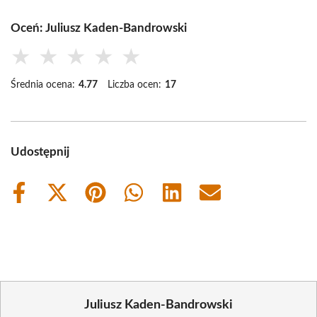
Oceń: Juliusz Kaden-Bandrowski
★
★
★
★
★
Średnia ocena:
4.77
Liczba ocen:
17
Udostępnij
Share
Share
Share
Share
Share
Share
on
on
on
on
on
on
Facebook
X
Pinterest
WhatsApp
LinkedIn
Email
(Twitter)
Juliusz Kaden-Bandrowski